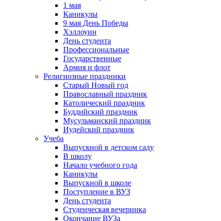
1 мая
Каникулы
9 мая День Победы
Хэллоуин
День студента
Профессиональные
Государственные
Армия и флот
Религиозные праздники
Старый Новый год
Православный праздник
Католический праздник
Буддийский праздник
Мусульманский праздник
Иудейский праздник
Учеба
Выпускной в детском саду
В школу
Начало учебного года
Каникулы
Выпускной в школе
Поступление в ВУЗ
День студента
Студенческая вечеринка
Окончание ВУЗа