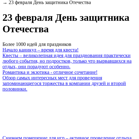
→
23 февраля День защитника Отечества
23 февраля День защитника
Отечества
Более 1000 идей для праздников
Начало каникул – время для квеста!
Квесты – великолепная идея для празднования практически
любого события, но подростков, только что вырвавшихся на
отдых, они порадуют особенно.
Романтика и экзотика - отличное сочетание!
Обзор самых интересных мест для проведения
запоминающегося торжества в компании друзей и второй
половинки.
Снимаем помещение для игр – активное проведение отдыха