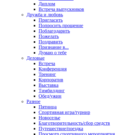
Диплом
Встреча выпускников
Дружба и любовь
Пригласить
Попросить прощение
Поблагодарить
Пожелать
Поздравить
Признание в...
Думаю о тебе
Деловые
Встреча
Конференция
Тренинг
Корпоратив
Выставка
Тимбилдинг
Обед/ужин
Разное
Пятница
Спортивная игра/турнир
Новоселье
Благотворительность/сбор средств
Путешествие/поездка
Просмотр спортивного мероприятия