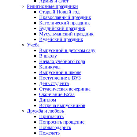
Армия и флот
Религиозные праздники
Старый Новый год
Православный праздник
Католический праздник
Буддийский праздник
Мусульманский праздник
Иудейский праздник
Учеба
Выпускной в детском саду
В школу
Начало учебного года
Каникулы
Выпускной в школе
Поступление в ВУЗ
День студента
Студенческая вечеринка
Окончание ВУЗа
Диплом
Встреча выпускников
Дружба и любовь
Пригласить
Попросить прощение
Поблагодарить
Пожелать