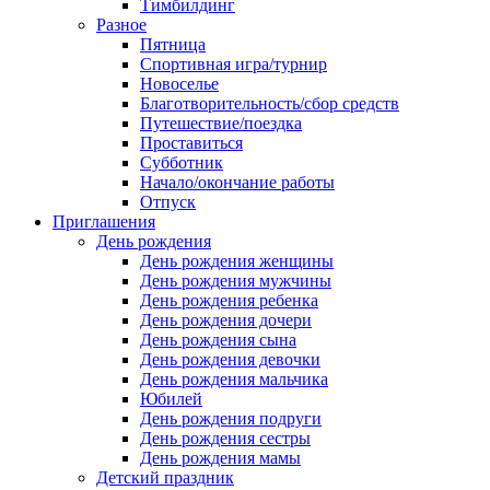
Тимбилдинг
Разное
Пятница
Спортивная игра/турнир
Новоселье
Благотворительность/сбор средств
Путешествие/поездка
Проставиться
Субботник
Начало/окончание работы
Отпуск
Приглашения
День рождения
День рождения женщины
День рождения мужчины
День рождения ребенка
День рождения дочери
День рождения сына
День рождения девочки
День рождения мальчика
Юбилей
День рождения подруги
День рождения сестры
День рождения мамы
Детский праздник