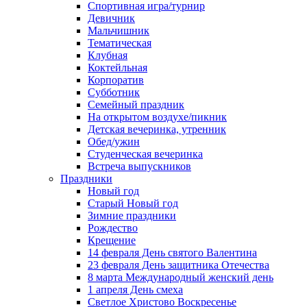
Спортивная игра/турнир
Девичник
Мальчишник
Тематическая
Клубная
Коктейльная
Корпоратив
Субботник
Семейный праздник
На открытом воздухе/пикник
Детская вечеринка, утренник
Обед/ужин
Студенческая вечеринка
Встреча выпускников
Праздники
Новый год
Старый Новый год
Зимние праздники
Рождество
Крещение
14 февраля День святого Валентина
23 февраля День защитника Отечества
8 марта Международный женский день
1 апреля День смеха
Светлое Христово Воскресенье