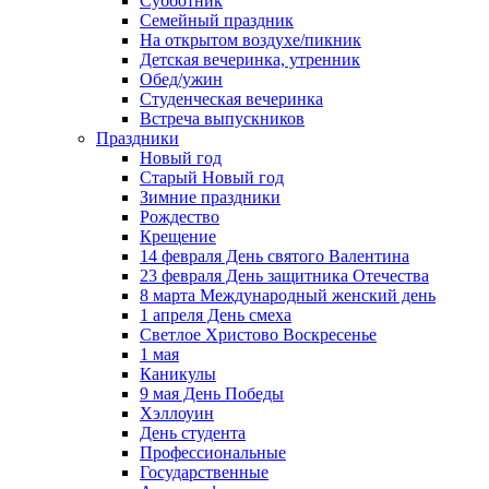
Субботник
Семейный праздник
На открытом воздухе/пикник
Детская вечеринка, утренник
Обед/ужин
Студенческая вечеринка
Встреча выпускников
Праздники
Новый год
Старый Новый год
Зимние праздники
Рождество
Крещение
14 февраля День святого Валентина
23 февраля День защитника Отечества
8 марта Международный женский день
1 апреля День смеха
Светлое Христово Воскресенье
1 мая
Каникулы
9 мая День Победы
Хэллоуин
День студента
Профессиональные
Государственные