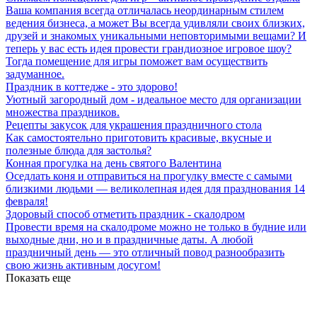
Ваша компания всегда отличалась неординарным стилем
ведения бизнеса, а может Вы всегда удивляли своих близких,
друзей и знакомых уникальными неповторимыми вещами? И
теперь у вас есть идея провести грандиозное игровое шоу?
Тогда помещение для игры поможет вам осуществить
задуманное.
Праздник в коттедже - это здорово!
Уютный загородный дом - идеальное место для организации
множества праздников.
Рецепты закусок для украшения праздничного стола
Как самостоятельно приготовить красивые, вкусные и
полезные блюда для застолья?
Конная прогулка на день святого Валентина
Оседлать коня и отправиться на прогулку вместе с самыми
близкими людьми — великолепная идея для празднования 14
февраля!
Здоровый способ отметить праздник - скалодром
Провести время на скалодроме можно не только в будние или
выходные дни, но и в праздничные даты. А любой
праздничный день — это отличный повод разнообразить
свою жизнь активным досугом!
Показать еще