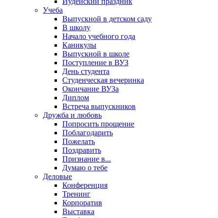
Иудейский праздник
Учеба
Выпускной в детском саду
В школу
Начало учебного года
Каникулы
Выпускной в школе
Поступление в ВУЗ
День студента
Студенческая вечеринка
Окончание ВУЗа
Диплом
Встреча выпускников
Дружба и любовь
Попросить прощение
Поблагодарить
Пожелать
Поздравить
Признание в...
Думаю о тебе
Деловые
Конференция
Тренинг
Корпоратив
Выставка