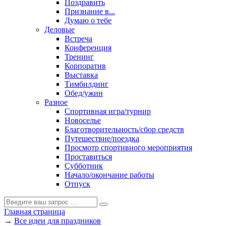
Поздравить
Признание в...
Думаю о тебе
Деловые
Встреча
Конференция
Тренинг
Корпоратив
Выставка
Тимбилдинг
Обед/ужин
Разное
Спортивная игра/турнир
Новоселье
Благотворительность/сбор средств
Путешествие/поездка
Просмотр спортивного мероприятия
Проставиться
Субботник
Начало/окончание работы
Отпуск
Главная страница
→
Все идеи для праздников