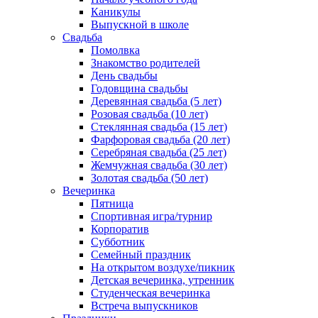
Каникулы
Выпускной в школе
Свадьба
Помолвка
Знакомство родителей
День свадьбы
Годовщина свадьбы
Деревянная свадьба (5 лет)
Розовая свадьба (10 лет)
Стеклянная свадьба (15 лет)
Фарфоровая свадьба (20 лет)
Серебряная свадьба (25 лет)
Жемчужная свадьба (30 лет)
Золотая свадьба (50 лет)
Вечеринка
Пятница
Спортивная игра/турнир
Корпоратив
Субботник
Семейный праздник
На открытом воздухе/пикник
Детская вечеринка, утренник
Студенческая вечеринка
Встреча выпускников