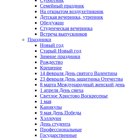
Субботник
Семейный праздник
На открытом воздухе/пикник
Детская вечеринка, утренник
Обед/ужин
Студенческая вечеринка
Встреча выпускников
Праздники
Новый год
Старый Новый год
Зимние праздники
Рождество
Крещение
14 февраля День святого Валентина
23 февраля День защитника Отечества
8 марта Международный женский день
1 апреля День смеха
Светлое Христово Воскресенье
1 мая
Каникулы
9 мая День Победы
Хэллоуин
День студента
Профессиональные
Государственные