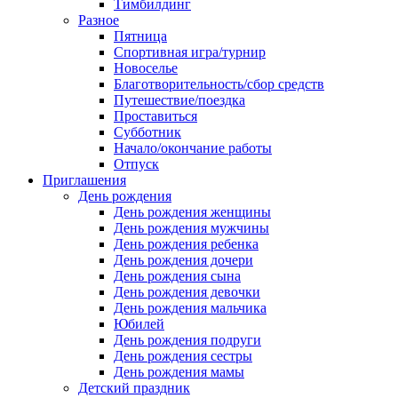
Тимбилдинг
Разное
Пятница
Спортивная игра/турнир
Новоселье
Благотворительность/сбор средств
Путешествие/поездка
Проставиться
Субботник
Начало/окончание работы
Отпуск
Приглашения
День рождения
День рождения женщины
День рождения мужчины
День рождения ребенка
День рождения дочери
День рождения сына
День рождения девочки
День рождения мальчика
Юбилей
День рождения подруги
День рождения сестры
День рождения мамы
Детский праздник