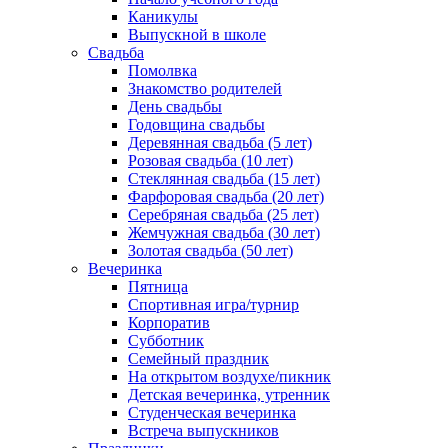
Каникулы
Выпускной в школе
Свадьба
Помолвка
Знакомство родителей
День свадьбы
Годовщина свадьбы
Деревянная свадьба (5 лет)
Розовая свадьба (10 лет)
Стеклянная свадьба (15 лет)
Фарфоровая свадьба (20 лет)
Серебряная свадьба (25 лет)
Жемчужная свадьба (30 лет)
Золотая свадьба (50 лет)
Вечеринка
Пятница
Спортивная игра/турнир
Корпоратив
Субботник
Семейный праздник
На открытом воздухе/пикник
Детская вечеринка, утренник
Студенческая вечеринка
Встреча выпускников