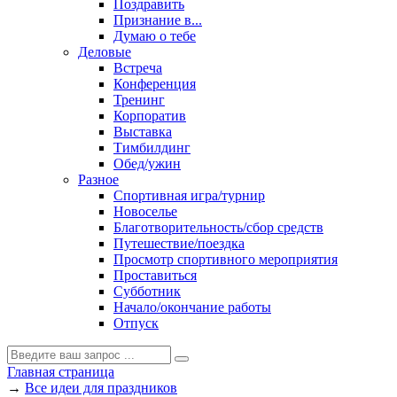
Поздравить
Признание в...
Думаю о тебе
Деловые
Встреча
Конференция
Тренинг
Корпоратив
Выставка
Тимбилдинг
Обед/ужин
Разное
Спортивная игра/турнир
Новоселье
Благотворительность/сбор средств
Путешествие/поездка
Просмотр спортивного мероприятия
Проставиться
Субботник
Начало/окончание работы
Отпуск
Главная страница
→
Все идеи для праздников