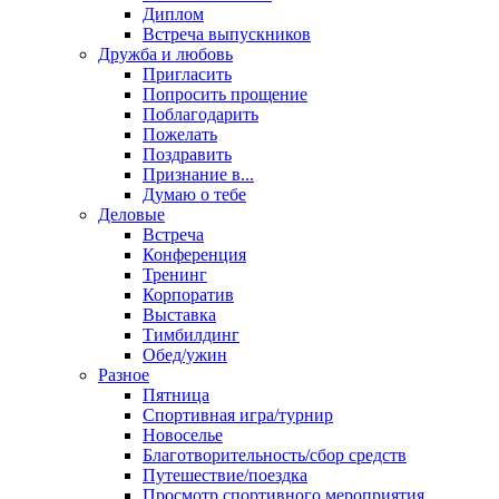
Диплом
Встреча выпускников
Дружба и любовь
Пригласить
Попросить прощение
Поблагодарить
Пожелать
Поздравить
Признание в...
Думаю о тебе
Деловые
Встреча
Конференция
Тренинг
Корпоратив
Выставка
Тимбилдинг
Обед/ужин
Разное
Пятница
Спортивная игра/турнир
Новоселье
Благотворительность/сбор средств
Путешествие/поездка
Просмотр спортивного мероприятия