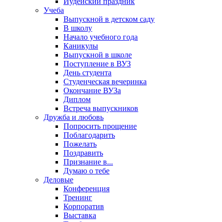
Иудейский праздник
Учеба
Выпускной в детском саду
В школу
Начало учебного года
Каникулы
Выпускной в школе
Поступление в ВУЗ
День студента
Студенческая вечеринка
Окончание ВУЗа
Диплом
Встреча выпускников
Дружба и любовь
Попросить прощение
Поблагодарить
Пожелать
Поздравить
Признание в...
Думаю о тебе
Деловые
Конференция
Тренинг
Корпоратив
Выставка