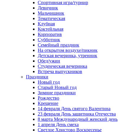
Спортивная игра/турнир
Девичник
Мальчишник
Тематическая
Клубная
Коктейльная
Корпоратив
Субботник
Семейный праздник
На открытом воздухе/пикник
Детская вечеринка, утренник
Обед/ужин
Студенческая вечеринка
Встреча выпускников
Праздники
Новый год
Старый Новый год
Зимние праздники
Рождество
Крещение
14 февраля День святого Валентина
23 февраля День защитника Отечества
8 марта Международный женский день
1 апреля День смеха
Светлое Христово Воскресенье