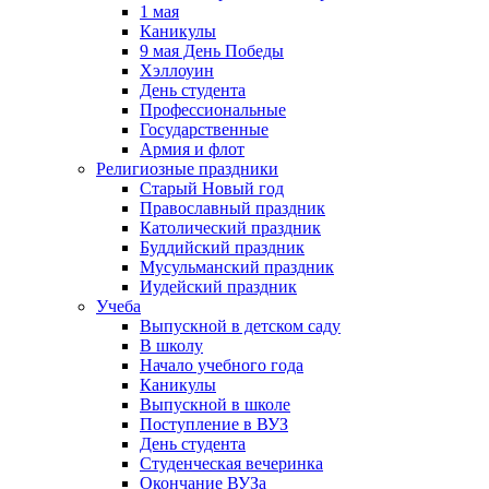
1 мая
Каникулы
9 мая День Победы
Хэллоуин
День студента
Профессиональные
Государственные
Армия и флот
Религиозные праздники
Старый Новый год
Православный праздник
Католический праздник
Буддийский праздник
Мусульманский праздник
Иудейский праздник
Учеба
Выпускной в детском саду
В школу
Начало учебного года
Каникулы
Выпускной в школе
Поступление в ВУЗ
День студента
Студенческая вечеринка
Окончание ВУЗа