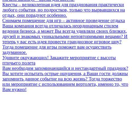
Квесты – великолепная идея для празднования практически
любого события, но подростков, только что вырвавшихся на
отдых, они порадуют особенно.
Снимаем помещение для игр – активное проведение отдыха
Ваша компания всегда отличалась неординарным стилем
ведения бизнеса, а может Вы всегда удивляли своих близких,
друзей и знакомых уникальными неповторимыми вещами? И
теперь у вас есть идея провести грандиозное игровое шоу?
Тогда помещение для игры поможет вам осуществить
задуманное.
Удивите окружающих! Закажите мероприятие с высоты
птичьего полета
Вам необходим запоминающийся и нестандартный праздник?
Вы хотите испытать острые ощущения, а Ваши гости должны
запомнить данное событие на всю жизнь? Тогда торжество
или мероприятие с использованием вертолета, именно то, что
Вам нужно!