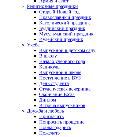
Армия и флот
Религиозные праздники
Старый Новый год
Православный праздник
Католический праздник
Буддийский праздник
Мусульманский праздник
Иудейский праздник
Учеба
Выпускной в детском саду
В школу
Начало учебного года
Каникулы
Выпускной в школе
Поступление в ВУЗ
День студента
Студенческая вечеринка
Окончание ВУЗа
Диплом
Встреча выпускников
Дружба и любовь
Пригласить
Попросить прощение
Поблагодарить
Пожелать