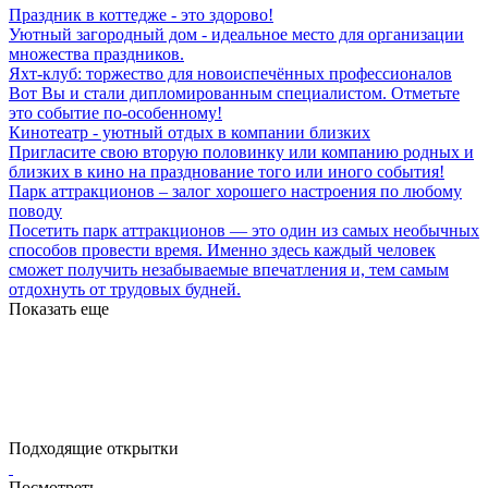
Праздник в коттедже - это здорово!
Уютный загородный дом - идеальное место для организации
множества праздников.
Яхт-клуб: торжество для новоиспечённых профессионалов
Вот Вы и стали дипломированным специалистом. Отметьте
это событие по-особенному!
Кинотеатр - уютный отдых в компании близких
Пригласите свою вторую половинку или компанию родных и
близких в кино на празднование того или иного события!
Парк аттракционов – залог хорошего настроения по любому
поводу
Посетить парк аттракционов — это один из самых необычных
способов провести время. Именно здесь каждый человек
сможет получить незабываемые впечатления и, тем самым
отдохнуть от трудовых будней.
Показать еще
Подходящие открытки
Посмотреть