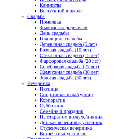
Каникулы
Выпускной в школе
Свадьба
Помолвка
Знакомство родителей
День свадьбы
Годовщина свадьбы
Деревянная свадьба (5 лет)
Розовая свадьба (10 лет)
Стеклянная свадьба (15 лет)
Фарфоровая свадьба (20 лет)
Серебряная свадьба (25 лет)
Жемчужная свадьба (30 лет)
Золотая свадьба (50 лет)
Вечеринка
Пятница
Спортивная игра/турнир
Корпоратив
Субботник
Семейный праздник
На открытом воздухе/пикник
Детская вечеринка, утренник
Студенческая вечеринка
Встреча выпускников