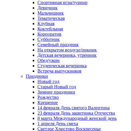
Спортивная игра/турнир
Девичник
Мальчишник
Тематическая
Клубная
Коктейльная
Корпоратив
Субботник
Семейный праздник
На открытом воздухе/пикник
Детская вечеринка, утренник
Обед/ужин
Студенческая вечеринка
Встреча выпускников
Праздники
Новый год
Старый Новый год
Зимние праздники
Рождество
Крещение
14 февраля День святого Валентина
23 февраля День защитника Отечества
8 марта Международный женский день
1 апреля День смеха
Светлое Христово Воскресенье