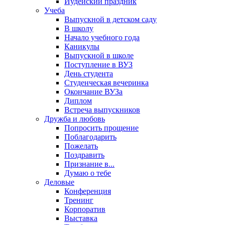
Иудейский праздник
Учеба
Выпускной в детском саду
В школу
Начало учебного года
Каникулы
Выпускной в школе
Поступление в ВУЗ
День студента
Студенческая вечеринка
Окончание ВУЗа
Диплом
Встреча выпускников
Дружба и любовь
Попросить прощение
Поблагодарить
Пожелать
Поздравить
Признание в...
Думаю о тебе
Деловые
Конференция
Тренинг
Корпоратив
Выставка