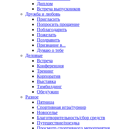
Диплом
Встреча выпускников
Дружба и любовь
Пригласить
Попросить прощение
Поблагодарить
Пожелать
Поздравить
Признание в...
Думаю о тебе
Деловые
Встреча
Конференция
Тренинг
Корпоратив
Выставка
Тимбилдинг
Обед/ужин
Разное
Пятница
Спортивная игра/турнир
Новоселье
Благотворительность/сбор средств
Путешествие/поездка
Просмотр спортивного мероприятия