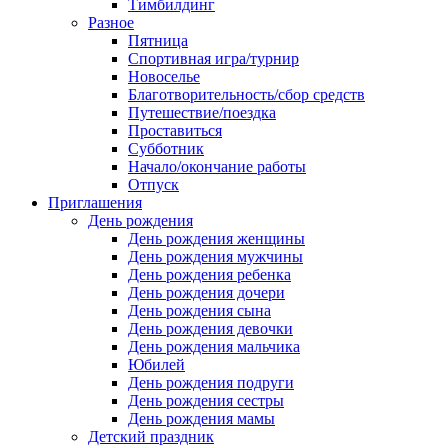
Тимбилдинг
Разное
Пятница
Спортивная игра/турнир
Новоселье
Благотворительность/сбор средств
Путешествие/поездка
Проставиться
Субботник
Начало/окончание работы
Отпуск
Приглашения
День рождения
День рождения женщины
День рождения мужчины
День рождения ребенка
День рождения дочери
День рождения сына
День рождения девочки
День рождения мальчика
Юбилей
День рождения подруги
День рождения сестры
День рождения мамы
Детский праздник