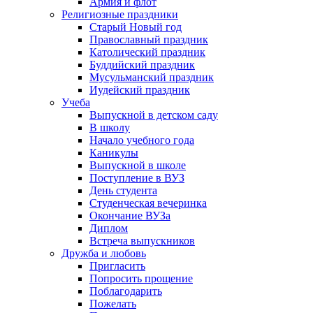
Армия и флот
Религиозные праздники
Старый Новый год
Православный праздник
Католический праздник
Буддийский праздник
Мусульманский праздник
Иудейский праздник
Учеба
Выпускной в детском саду
В школу
Начало учебного года
Каникулы
Выпускной в школе
Поступление в ВУЗ
День студента
Студенческая вечеринка
Окончание ВУЗа
Диплом
Встреча выпускников
Дружба и любовь
Пригласить
Попросить прощение
Поблагодарить
Пожелать