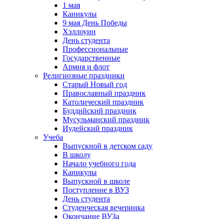
1 мая
Каникулы
9 мая День Победы
Хэллоуин
День студента
Профессиональные
Государственные
Армия и флот
Религиозные праздники
Старый Новый год
Православный праздник
Католический праздник
Буддийский праздник
Мусульманский праздник
Иудейский праздник
Учеба
Выпускной в детском саду
В школу
Начало учебного года
Каникулы
Выпускной в школе
Поступление в ВУЗ
День студента
Студенческая вечеринка
Окончание ВУЗа