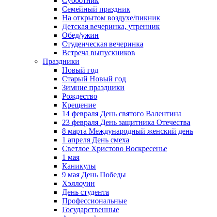
Субботник
Семейный праздник
На открытом воздухе/пикник
Детская вечеринка, утренник
Обед/ужин
Студенческая вечеринка
Встреча выпускников
Праздники
Новый год
Старый Новый год
Зимние праздники
Рождество
Крещение
14 февраля День святого Валентина
23 февраля День защитника Отечества
8 марта Международный женский день
1 апреля День смеха
Светлое Христово Воскресенье
1 мая
Каникулы
9 мая День Победы
Хэллоуин
День студента
Профессиональные
Государственные