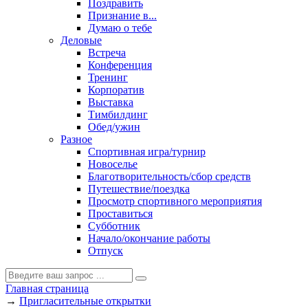
Поздравить
Признание в...
Думаю о тебе
Деловые
Встреча
Конференция
Тренинг
Корпоратив
Выставка
Тимбилдинг
Обед/ужин
Разное
Спортивная игра/турнир
Новоселье
Благотворительность/сбор средств
Путешествие/поездка
Просмотр спортивного мероприятия
Проставиться
Субботник
Начало/окончание работы
Отпуск
Главная страница
→
Пригласительные открытки