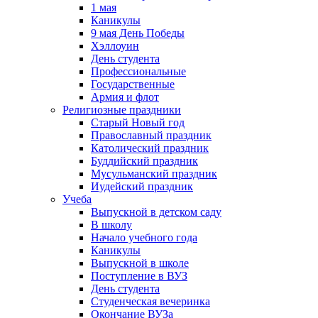
1 мая
Каникулы
9 мая День Победы
Хэллоуин
День студента
Профессиональные
Государственные
Армия и флот
Религиозные праздники
Старый Новый год
Православный праздник
Католический праздник
Буддийский праздник
Мусульманский праздник
Иудейский праздник
Учеба
Выпускной в детском саду
В школу
Начало учебного года
Каникулы
Выпускной в школе
Поступление в ВУЗ
День студента
Студенческая вечеринка
Окончание ВУЗа