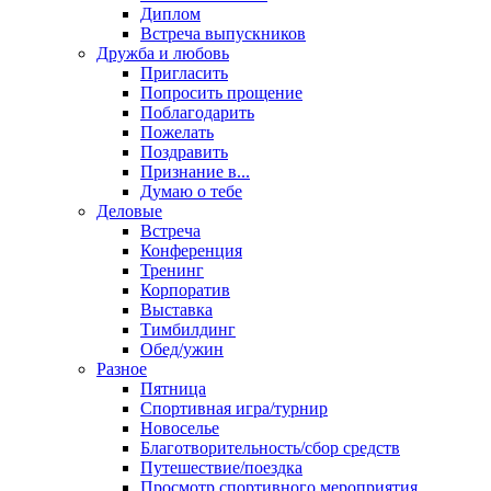
Диплом
Встреча выпускников
Дружба и любовь
Пригласить
Попросить прощение
Поблагодарить
Пожелать
Поздравить
Признание в...
Думаю о тебе
Деловые
Встреча
Конференция
Тренинг
Корпоратив
Выставка
Тимбилдинг
Обед/ужин
Разное
Пятница
Спортивная игра/турнир
Новоселье
Благотворительность/сбор средств
Путешествие/поездка
Просмотр спортивного мероприятия