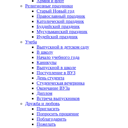
Армия и флот
Религиозные праздники
Старый Новый год
Православный праздник
Католический праздник
Буддийский праздник
Мусульманский праздник
Иудейский праздник
Учеба
Выпускной в детском саду
В школу
Начало учебного года
Каникулы
Выпускной в школе
Поступление в ВУЗ
День студента
Студенческая вечеринка
Окончание ВУЗа
Диплом
Встреча выпускников
Дружба и любовь
Пригласить
Попросить прощение
Поблагодарить
Пожелать