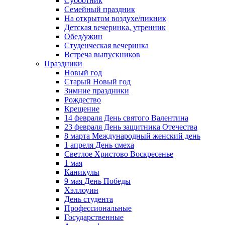
Субботник
Семейный праздник
На открытом воздухе/пикник
Детская вечеринка, утренник
Обед/ужин
Студенческая вечеринка
Встреча выпускников
Праздники
Новый год
Старый Новый год
Зимние праздники
Рождество
Крещение
14 февраля День святого Валентина
23 февраля День защитника Отечества
8 марта Международный женский день
1 апреля День смеха
Светлое Христово Воскресенье
1 мая
Каникулы
9 мая День Победы
Хэллоуин
День студента
Профессиональные
Государственные