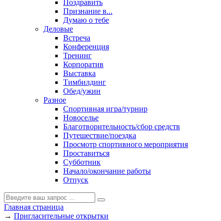
Поздравить
Признание в...
Думаю о тебе
Деловые
Встреча
Конференция
Тренинг
Корпоратив
Выставка
Тимбилдинг
Обед/ужин
Разное
Спортивная игра/турнир
Новоселье
Благотворительность/сбор средств
Путешествие/поездка
Просмотр спортивного мероприятия
Проставиться
Субботник
Начало/окончание работы
Отпуск
Главная страница
→
Пригласительные открытки