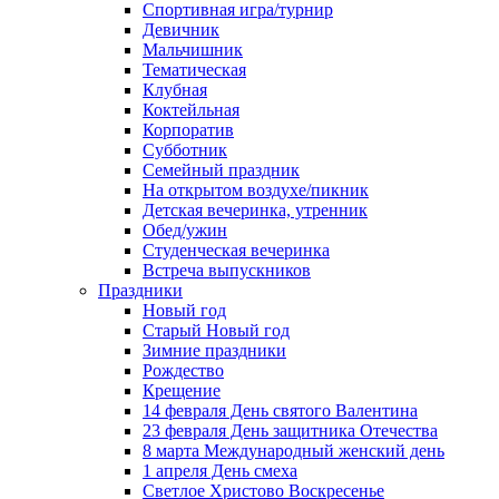
Спортивная игра/турнир
Девичник
Мальчишник
Тематическая
Клубная
Коктейльная
Корпоратив
Субботник
Семейный праздник
На открытом воздухе/пикник
Детская вечеринка, утренник
Обед/ужин
Студенческая вечеринка
Встреча выпускников
Праздники
Новый год
Старый Новый год
Зимние праздники
Рождество
Крещение
14 февраля День святого Валентина
23 февраля День защитника Отечества
8 марта Международный женский день
1 апреля День смеха
Светлое Христово Воскресенье