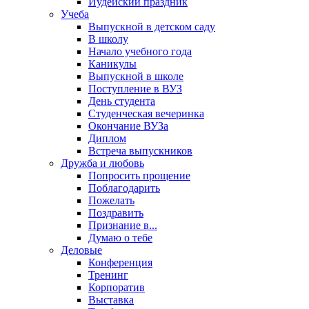
Иудейский праздник
Учеба
Выпускной в детском саду
В школу
Начало учебного года
Каникулы
Выпускной в школе
Поступление в ВУЗ
День студента
Студенческая вечеринка
Окончание ВУЗа
Диплом
Встреча выпускников
Дружба и любовь
Попросить прощение
Поблагодарить
Пожелать
Поздравить
Признание в...
Думаю о тебе
Деловые
Конференция
Тренинг
Корпоратив
Выставка