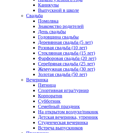
Каникулы
Выпускной в школе
Свадьба
Помолвка
Знакомство родителей
День свадьбы
Годовщина свадьбы
Деревянная свадьба (5 лет)
Розовая свадьба (10 лет)
Стеклянная свадьба (15 лет)
Фарфоровая свадьба (20 лет)
Серебряная свадьба (25 лет)
Жемчужная свадьба (30 лет)
Золотая свадьба (50 лет)
Вечеринка
Пятница
Спортивная игра/турнир
Корпоратив
Субботник
Семейный праздник
На открытом воздухе/пикник
Детская вечеринка, утренник
Студенческая вечеринка
Встреча выпускников