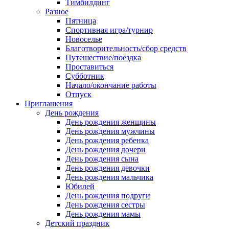
Тимбилдинг
Разное
Пятница
Спортивная игра/турнир
Новоселье
Благотворительность/сбор средств
Путешествие/поездка
Проставиться
Субботник
Начало/окончание работы
Отпуск
Приглашения
День рождения
День рождения женщины
День рождения мужчины
День рождения ребенка
День рождения дочери
День рождения сына
День рождения девочки
День рождения мальчика
Юбилей
День рождения подруги
День рождения сестры
День рождения мамы
Детский праздник