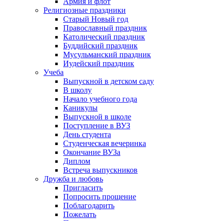
Армия и флот
Религиозные праздники
Старый Новый год
Православный праздник
Католический праздник
Буддийский праздник
Мусульманский праздник
Иудейский праздник
Учеба
Выпускной в детском саду
В школу
Начало учебного года
Каникулы
Выпускной в школе
Поступление в ВУЗ
День студента
Студенческая вечеринка
Окончание ВУЗа
Диплом
Встреча выпускников
Дружба и любовь
Пригласить
Попросить прощение
Поблагодарить
Пожелать