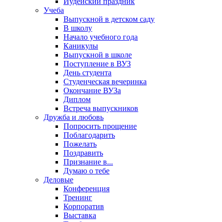
Иудейский праздник
Учеба
Выпускной в детском саду
В школу
Начало учебного года
Каникулы
Выпускной в школе
Поступление в ВУЗ
День студента
Студенческая вечеринка
Окончание ВУЗа
Диплом
Встреча выпускников
Дружба и любовь
Попросить прощение
Поблагодарить
Пожелать
Поздравить
Признание в...
Думаю о тебе
Деловые
Конференция
Тренинг
Корпоратив
Выставка