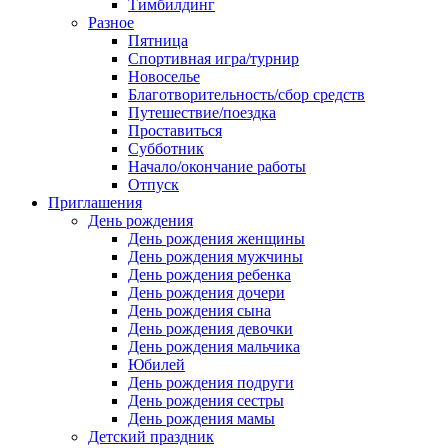
Тимбилдинг
Разное
Пятница
Спортивная игра/турнир
Новоселье
Благотворительность/сбор средств
Путешествие/поездка
Проставиться
Субботник
Начало/окончание работы
Отпуск
Приглашения
День рождения
День рождения женщины
День рождения мужчины
День рождения ребенка
День рождения дочери
День рождения сына
День рождения девочки
День рождения мальчика
Юбилей
День рождения подруги
День рождения сестры
День рождения мамы
Детский праздник