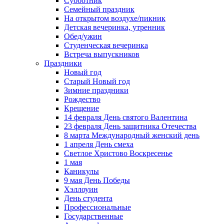
Субботник
Семейный праздник
На открытом воздухе/пикник
Детская вечеринка, утренник
Обед/ужин
Студенческая вечеринка
Встреча выпускников
Праздники
Новый год
Старый Новый год
Зимние праздники
Рождество
Крещение
14 февраля День святого Валентина
23 февраля День защитника Отечества
8 марта Международный женский день
1 апреля День смеха
Светлое Христово Воскресенье
1 мая
Каникулы
9 мая День Победы
Хэллоуин
День студента
Профессиональные
Государственные