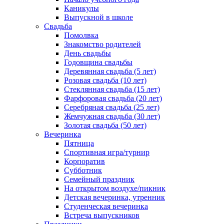
Каникулы
Выпускной в школе
Свадьба
Помолвка
Знакомство родителей
День свадьбы
Годовщина свадьбы
Деревянная свадьба (5 лет)
Розовая свадьба (10 лет)
Стеклянная свадьба (15 лет)
Фарфоровая свадьба (20 лет)
Серебряная свадьба (25 лет)
Жемчужная свадьба (30 лет)
Золотая свадьба (50 лет)
Вечеринка
Пятница
Спортивная игра/турнир
Корпоратив
Субботник
Семейный праздник
На открытом воздухе/пикник
Детская вечеринка, утренник
Студенческая вечеринка
Встреча выпускников