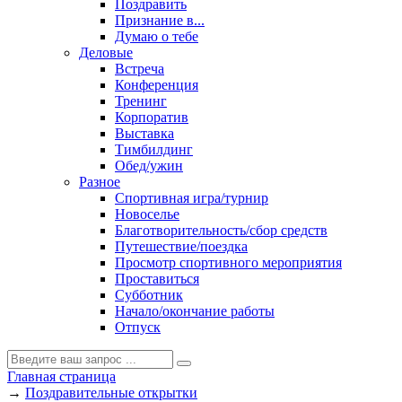
Поздравить
Признание в...
Думаю о тебе
Деловые
Встреча
Конференция
Тренинг
Корпоратив
Выставка
Тимбилдинг
Обед/ужин
Разное
Спортивная игра/турнир
Новоселье
Благотворительность/сбор средств
Путешествие/поездка
Просмотр спортивного мероприятия
Проставиться
Субботник
Начало/окончание работы
Отпуск
Главная страница
→
Поздравительные открытки