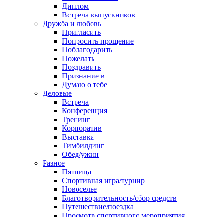
Диплом
Встреча выпускников
Дружба и любовь
Пригласить
Попросить прощение
Поблагодарить
Пожелать
Поздравить
Признание в...
Думаю о тебе
Деловые
Встреча
Конференция
Тренинг
Корпоратив
Выставка
Тимбилдинг
Обед/ужин
Разное
Пятница
Спортивная игра/турнир
Новоселье
Благотворительность/сбор средств
Путешествие/поездка
Просмотр спортивного мероприятия