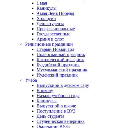
1 мая
Каникулы
9 мая День Победы
Хэллоуин
День студента
Профессиональные
Государственные
Армия и флот
Религиозные праздники
Старый Новый год
Православный праздник
Католический праздник
Буддийский праздник
Мусульманский праздник
Иудейский праздник
Учеба
Выпускной в детском саду
В школу
Начало учебного года
Каникулы
Выпускной в школе
Поступление в ВУЗ
День студента
Студенческая вечеринка
Окончание ВУЗа