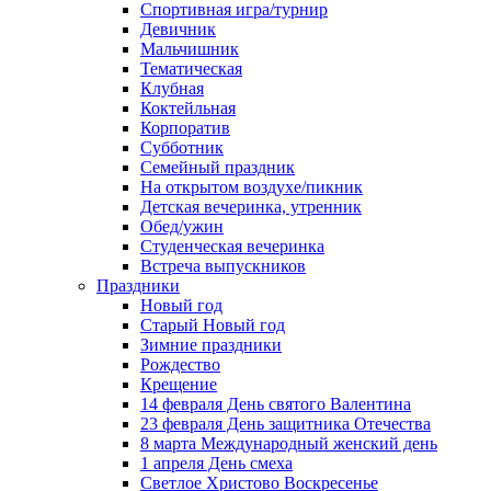
Спортивная игра/турнир
Девичник
Мальчишник
Тематическая
Клубная
Коктейльная
Корпоратив
Субботник
Семейный праздник
На открытом воздухе/пикник
Детская вечеринка, утренник
Обед/ужин
Студенческая вечеринка
Встреча выпускников
Праздники
Новый год
Старый Новый год
Зимние праздники
Рождество
Крещение
14 февраля День святого Валентина
23 февраля День защитника Отечества
8 марта Международный женский день
1 апреля День смеха
Светлое Христово Воскресенье