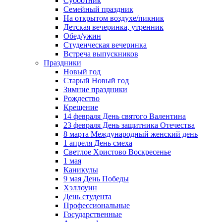
Субботник
Семейный праздник
На открытом воздухе/пикник
Детская вечеринка, утренник
Обед/ужин
Студенческая вечеринка
Встреча выпускников
Праздники
Новый год
Старый Новый год
Зимние праздники
Рождество
Крещение
14 февраля День святого Валентина
23 февраля День защитника Отечества
8 марта Международный женский день
1 апреля День смеха
Светлое Христово Воскресенье
1 мая
Каникулы
9 мая День Победы
Хэллоуин
День студента
Профессиональные
Государственные