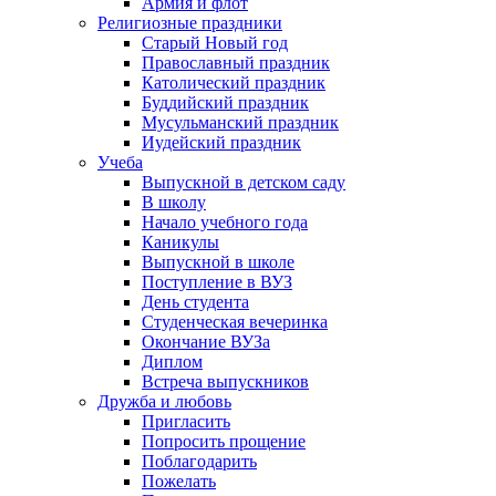
Армия и флот
Религиозные праздники
Старый Новый год
Православный праздник
Католический праздник
Буддийский праздник
Мусульманский праздник
Иудейский праздник
Учеба
Выпускной в детском саду
В школу
Начало учебного года
Каникулы
Выпускной в школе
Поступление в ВУЗ
День студента
Студенческая вечеринка
Окончание ВУЗа
Диплом
Встреча выпускников
Дружба и любовь
Пригласить
Попросить прощение
Поблагодарить
Пожелать