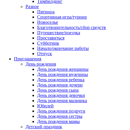
Тимбилдинг
Разное
Пятница
Спортивная игра/турнир
Новоселье
Благотворительность/сбор средств
Путешествие/поездка
Проставиться
Субботник
Начало/окончание работы
Отпуск
Приглашения
День рождения
День рождения женщины
День рождения мужчины
День рождения ребенка
День рождения дочери
День рождения сына
День рождения девочки
День рождения мальчика
Юбилей
День рождения подруги
День рождения сестры
День рождения мамы
Детский праздник