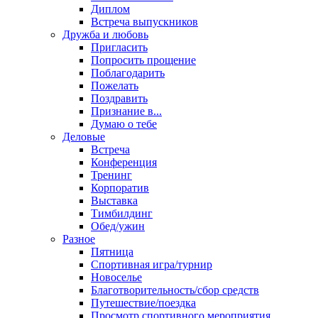
Диплом
Встреча выпускников
Дружба и любовь
Пригласить
Попросить прощение
Поблагодарить
Пожелать
Поздравить
Признание в...
Думаю о тебе
Деловые
Встреча
Конференция
Тренинг
Корпоратив
Выставка
Тимбилдинг
Обед/ужин
Разное
Пятница
Спортивная игра/турнир
Новоселье
Благотворительность/сбор средств
Путешествие/поездка
Просмотр спортивного мероприятия