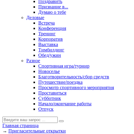
Поздравить
Признание в...
Думаю о тебе
Деловые
Встреча
Конференция
Тренинг
Корпоратив
Выставка
Тимбилдинг
Обед/ужин
Разное
Спортивная игра/турнир
Новоселье
Благотворительность/сбор средств
Путешествие/поездка
Просмотр спортивного мероприятия
Проставиться
Субботник
Начало/окончание работы
Отпуск
Главная страница
→
Пригласительные открытки