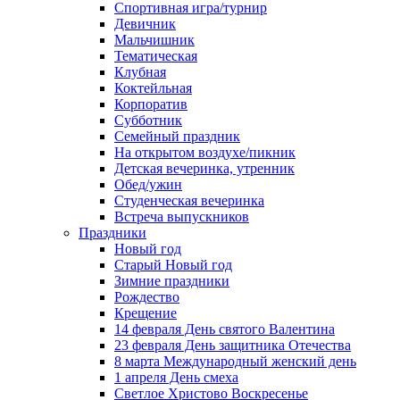
Спортивная игра/турнир
Девичник
Мальчишник
Тематическая
Клубная
Коктейльная
Корпоратив
Субботник
Семейный праздник
На открытом воздухе/пикник
Детская вечеринка, утренник
Обед/ужин
Студенческая вечеринка
Встреча выпускников
Праздники
Новый год
Старый Новый год
Зимние праздники
Рождество
Крещение
14 февраля День святого Валентина
23 февраля День защитника Отечества
8 марта Международный женский день
1 апреля День смеха
Светлое Христово Воскресенье