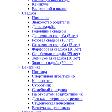
Каникулы
Выпускной в школе
Свадьба
Помолвка
Знакомство родителей
День свадьбы
Годовщина свадьбы
Деревянная свадьба (5 лет)
Розовая свадьба (10 лет)
Стеклянная свадьба (15 лет)
Фарфоровая свадьба (20 лет)
Серебряная свадьба (25 лет)
Жемчужная свадьба (30 лет)
Золотая свадьба (50 лет)
Вечеринка
Пятница
Спортивная игра/турнир
Корпоратив
Субботник
Семейный праздник
На открытом воздухе/пикник
Детская вечеринка, утренник
Студенческая вечеринка
Встреча выпускников