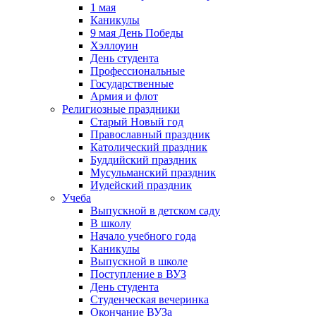
1 мая
Каникулы
9 мая День Победы
Хэллоуин
День студента
Профессиональные
Государственные
Армия и флот
Религиозные праздники
Старый Новый год
Православный праздник
Католический праздник
Буддийский праздник
Мусульманский праздник
Иудейский праздник
Учеба
Выпускной в детском саду
В школу
Начало учебного года
Каникулы
Выпускной в школе
Поступление в ВУЗ
День студента
Студенческая вечеринка
Окончание ВУЗа