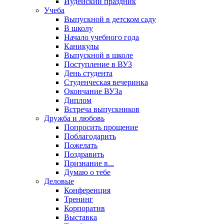
Иудейский праздник
Учеба
Выпускной в детском саду
В школу
Начало учебного года
Каникулы
Выпускной в школе
Поступление в ВУЗ
День студента
Студенческая вечеринка
Окончание ВУЗа
Диплом
Встреча выпускников
Дружба и любовь
Попросить прощение
Поблагодарить
Пожелать
Поздравить
Признание в...
Думаю о тебе
Деловые
Конференция
Тренинг
Корпоратив
Выставка