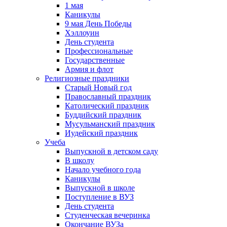
1 мая
Каникулы
9 мая День Победы
Хэллоуин
День студента
Профессиональные
Государственные
Армия и флот
Религиозные праздники
Старый Новый год
Православный праздник
Католический праздник
Буддийский праздник
Мусульманский праздник
Иудейский праздник
Учеба
Выпускной в детском саду
В школу
Начало учебного года
Каникулы
Выпускной в школе
Поступление в ВУЗ
День студента
Студенческая вечеринка
Окончание ВУЗа