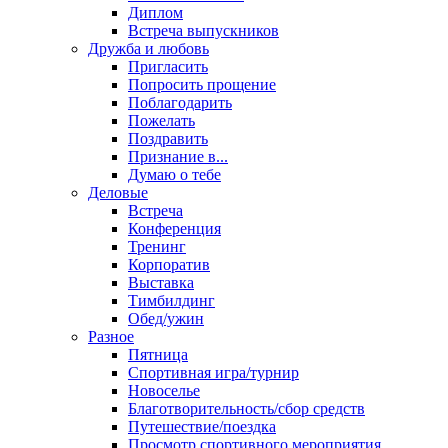
Диплом
Встреча выпускников
Дружба и любовь
Пригласить
Попросить прощение
Поблагодарить
Пожелать
Поздравить
Признание в...
Думаю о тебе
Деловые
Встреча
Конференция
Тренинг
Корпоратив
Выставка
Тимбилдинг
Обед/ужин
Разное
Пятница
Спортивная игра/турнир
Новоселье
Благотворительность/сбор средств
Путешествие/поездка
Просмотр спортивного мероприятия