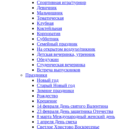
Спортивная игра/турнир
Девичник
Мальчишник
Тематическая
Клубная
Коктейльная
Корпоратив
Субботник
Семейный праздник
На открытом воздухе/пикник
Детская вечеринка, утренник
Обед/ужин
Студенческая вечеринка
Встреча выпускников
Праздники
Новый год
Старый Новый год
Зимние праздники
Рождество
Крещение
14 февраля День святого Валентина
23 февраля День защитника Отечества
8 марта Международный женский день
1 апреля День смеха
Светлое Христово Воскресенье