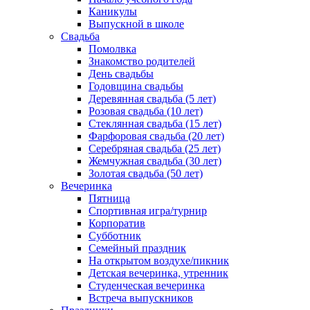
Каникулы
Выпускной в школе
Свадьба
Помолвка
Знакомство родителей
День свадьбы
Годовщина свадьбы
Деревянная свадьба (5 лет)
Розовая свадьба (10 лет)
Стеклянная свадьба (15 лет)
Фарфоровая свадьба (20 лет)
Серебряная свадьба (25 лет)
Жемчужная свадьба (30 лет)
Золотая свадьба (50 лет)
Вечеринка
Пятница
Спортивная игра/турнир
Корпоратив
Субботник
Семейный праздник
На открытом воздухе/пикник
Детская вечеринка, утренник
Студенческая вечеринка
Встреча выпускников