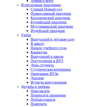
Армия и флот
Религиозные праздники
Старый Новый год
Православный праздник
Католический праздник
Буддийский праздник
Мусульманский праздник
Иудейский праздник
Учеба
Выпускной в детском саду
В школу
Начало учебного года
Каникулы
Выпускной в школе
Поступление в ВУЗ
День студента
Студенческая вечеринка
Окончание ВУЗа
Диплом
Встреча выпускников
Дружба и любовь
Пригласить
Попросить прощение
Поблагодарить
Пожелать