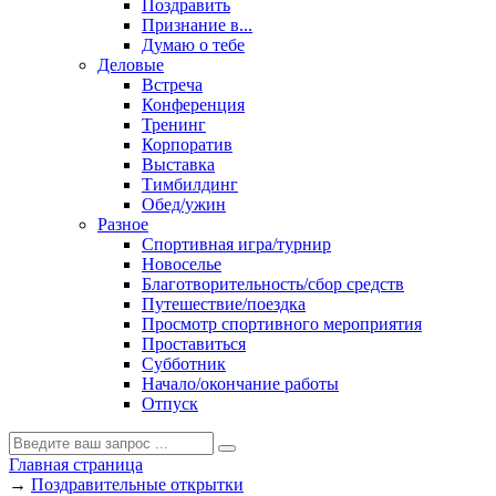
Поздравить
Признание в...
Думаю о тебе
Деловые
Встреча
Конференция
Тренинг
Корпоратив
Выставка
Тимбилдинг
Обед/ужин
Разное
Спортивная игра/турнир
Новоселье
Благотворительность/сбор средств
Путешествие/поездка
Просмотр спортивного мероприятия
Проставиться
Субботник
Начало/окончание работы
Отпуск
Главная страница
→
Поздравительные открытки