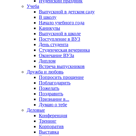
Иудейский праздник
Учеба
Выпускной в детском саду
В школу
Начало учебного года
Каникулы
Выпускной в школе
Поступление в ВУЗ
День студента
Студенческая вечеринка
Окончание ВУЗа
Диплом
Встреча выпускников
Дружба и любовь
Попросить прощение
Поблагодарить
Пожелать
Поздравить
Признание в...
Думаю о тебе
Деловые
Конференция
Тренинг
Корпоратив
Выставка