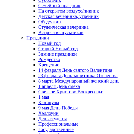
Субботник
Семейный праздник
На открытом воздухе/пикник
Детская вечеринка, утренник
Обед/ужин
Студенческая вечеринка
Встреча выпускников
Праздники
Новый год
Старый Новый год
Зимние праздники
Рождество
Крещение
14 февраля День святого Валентина
23 февраля День защитника Отечества
8 марта Международный женский день
1 апреля День смеха
Светлое Христово Воскресенье
1 мая
Каникулы
9 мая День Победы
Хэллоуин
День студента
Профессиональные
Государственные