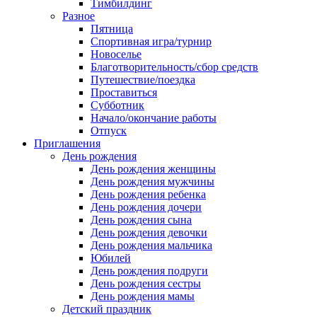
Тимбилдинг
Разное
Пятница
Спортивная игра/турнир
Новоселье
Благотворительность/сбор средств
Путешествие/поездка
Проставиться
Субботник
Начало/окончание работы
Отпуск
Приглашения
День рождения
День рождения женщины
День рождения мужчины
День рождения ребенка
День рождения дочери
День рождения сына
День рождения девочки
День рождения мальчика
Юбилей
День рождения подруги
День рождения сестры
День рождения мамы
Детский праздник