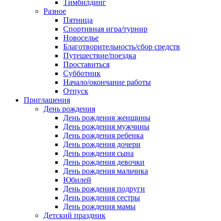
Тимбилдинг
Разное
Пятница
Спортивная игра/турнир
Новоселье
Благотворительность/сбор средств
Путешествие/поездка
Проставиться
Субботник
Начало/окончание работы
Отпуск
Приглашения
День рождения
День рождения женщины
День рождения мужчины
День рождения ребенка
День рождения дочери
День рождения сына
День рождения девочки
День рождения мальчика
Юбилей
День рождения подруги
День рождения сестры
День рождения мамы
Детский праздник