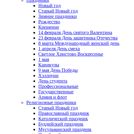
Праздники
Новый год
Старый Новый год
Зимние праздники
Рождество
Крещение
14 февраля День святого Валентина
23 февраля День защитника Отечества
8 марта Международный женский день
1 апреля День смеха
Светлое Христово Воскресенье
1 мая
Каникулы
9 мая День Победы
Хэллоуин
День студента
Профессиональные
Государственные
Армия и флот
Религиозные праздники
Старый Новый год
Православный праздник
Католический праздник
Буддийский праздник
Мусульманский праздник