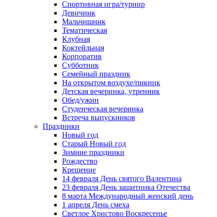
Спортивная игра/турнир
Девичник
Мальчишник
Тематическая
Клубная
Коктейльная
Корпоратив
Субботник
Семейный праздник
На открытом воздухе/пикник
Детская вечеринка, утренник
Обед/ужин
Студенческая вечеринка
Встреча выпускников
Праздники
Новый год
Старый Новый год
Зимние праздники
Рождество
Крещение
14 февраля День святого Валентина
23 февраля День защитника Отечества
8 марта Международный женский день
1 апреля День смеха
Светлое Христово Воскресенье