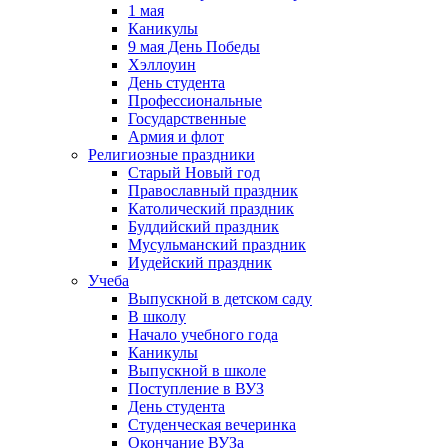
1 мая
Каникулы
9 мая День Победы
Хэллоуин
День студента
Профессиональные
Государственные
Армия и флот
Религиозные праздники
Старый Новый год
Православный праздник
Католический праздник
Буддийский праздник
Мусульманский праздник
Иудейский праздник
Учеба
Выпускной в детском саду
В школу
Начало учебного года
Каникулы
Выпускной в школе
Поступление в ВУЗ
День студента
Студенческая вечеринка
Окончание ВУЗа