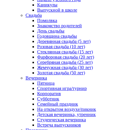
Каникулы
Выпускной в школе
Свадьба
Помолвка
Знакомство родителей
День свадьбы
Годовщина свадьбы
Деревянная свадьба (5 лет)
Розовая свадьба (10 лет)
Стеклянная свадьба (15 лет)
Фарфоровая свадьба (20 лет)
Серебряная свадьба (25 лет)
Жемчужная свадьба (30 лет)
Золотая свадьба (50 лет)
Вечеринка
Пятница
Спортивная игра/турнир
Корпоратив
Субботник
Семейный праздник
На открытом воздухе/пикник
Детская вечеринка, утренник
Студенческая вечеринка
Встреча выпускников