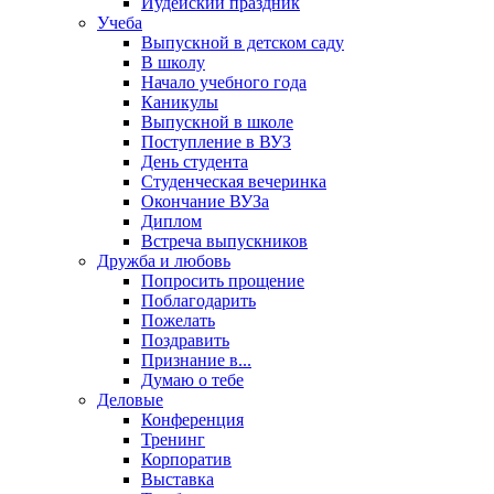
Иудейский праздник
Учеба
Выпускной в детском саду
В школу
Начало учебного года
Каникулы
Выпускной в школе
Поступление в ВУЗ
День студента
Студенческая вечеринка
Окончание ВУЗа
Диплом
Встреча выпускников
Дружба и любовь
Попросить прощение
Поблагодарить
Пожелать
Поздравить
Признание в...
Думаю о тебе
Деловые
Конференция
Тренинг
Корпоратив
Выставка