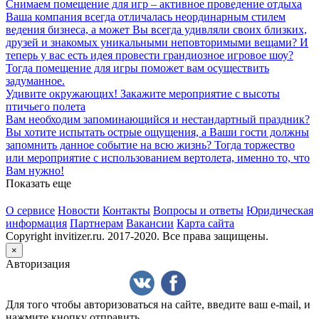
Снимаем помещение для игр – активное проведение отдыха
Ваша компания всегда отличалась неординарным стилем
ведения бизнеса, а может Вы всегда удивляли своих близких,
друзей и знакомых уникальными неповторимыми вещами? И
теперь у вас есть идея провести грандиозное игровое шоу?
Тогда помещение для игры поможет вам осуществить
задуманное.
Удивите окружающих! Закажите мероприятие с высоты
птичьего полета
Вам необходим запоминающийся и нестандартный праздник?
Вы хотите испытать острые ощущения, а Ваши гости должны
запомнить данное событие на всю жизнь? Тогда торжество
или мероприятие с использованием вертолета, именно то, что
Вам нужно!
Показать еще
О сервисе
Новости
Контакты
Вопросы и ответы
Юридическая
информация
Партнерам
Вакансии
Карта сайта
Copyright invitizer.ru. 2017-2020. Все права защищены.
×
Авторизация
Для того чтобы авторизоваться на сайте, введите ваш e-mail, и
нажмите кнопку отправить.