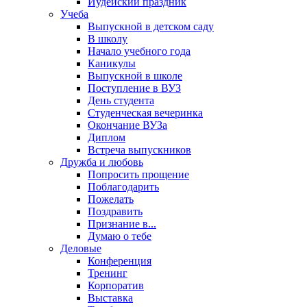
Иудейский праздник
Учеба
Выпускной в детском саду
В школу
Начало учебного года
Каникулы
Выпускной в школе
Поступление в ВУЗ
День студента
Студенческая вечеринка
Окончание ВУЗа
Диплом
Встреча выпускников
Дружба и любовь
Попросить прощение
Поблагодарить
Пожелать
Поздравить
Признание в...
Думаю о тебе
Деловые
Конференция
Тренинг
Корпоратив
Выставка