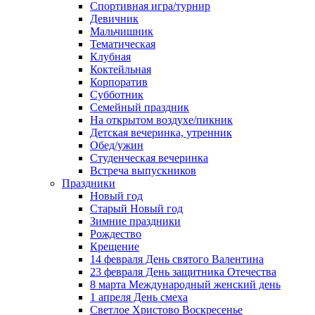
Спортивная игра/турнир
Девичник
Мальчишник
Тематическая
Клубная
Коктейльная
Корпоратив
Субботник
Семейный праздник
На открытом воздухе/пикник
Детская вечеринка, утренник
Обед/ужин
Студенческая вечеринка
Встреча выпускников
Праздники
Новый год
Старый Новый год
Зимние праздники
Рождество
Крещение
14 февраля День святого Валентина
23 февраля День защитника Отечества
8 марта Международный женский день
1 апреля День смеха
Светлое Христово Воскресенье