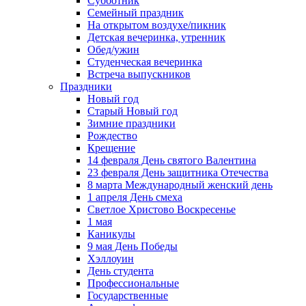
Субботник
Семейный праздник
На открытом воздухе/пикник
Детская вечеринка, утренник
Обед/ужин
Студенческая вечеринка
Встреча выпускников
Праздники
Новый год
Старый Новый год
Зимние праздники
Рождество
Крещение
14 февраля День святого Валентина
23 февраля День защитника Отечества
8 марта Международный женский день
1 апреля День смеха
Светлое Христово Воскресенье
1 мая
Каникулы
9 мая День Победы
Хэллоуин
День студента
Профессиональные
Государственные