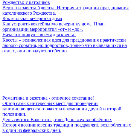
Рождество у католиков
Вертеп и заветы Адвента. История и традиции празднования
католического Рождества.
Коктейльная вечеринка дома
Как устроить коктейльную вечеринку дома. План
организации мероприятия «от» и «до».
Начало каникул – время для квеста!
Квесты – великолепная идея для празднования практически
любого события, но подростков, только что вырвавшихся на
отдых, они порадуют особенно.
Романтика и экзотика - отличное сочетание!
Обзор самых интересных мест для проведения
запоминающегося торжества в компании друзей и второй
половинки.
День святого Валентина, или День всех влюблённых
История возникновения традиции поздравлять возлюбленных
в один из февральских дней.