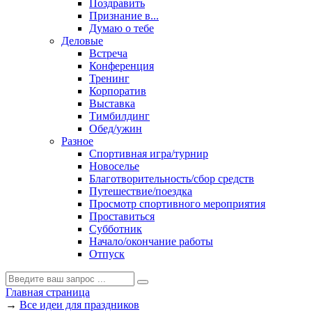
Поздравить
Признание в...
Думаю о тебе
Деловые
Встреча
Конференция
Тренинг
Корпоратив
Выставка
Тимбилдинг
Обед/ужин
Разное
Спортивная игра/турнир
Новоселье
Благотворительность/сбор средств
Путешествие/поездка
Просмотр спортивного мероприятия
Проставиться
Субботник
Начало/окончание работы
Отпуск
Главная страница
→
Все идеи для праздников