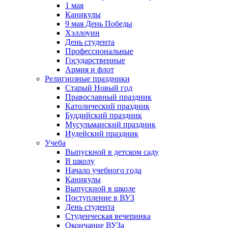
1 мая
Каникулы
9 мая День Победы
Хэллоуин
День студента
Профессиональные
Государственные
Армия и флот
Религиозные праздники
Старый Новый год
Православный праздник
Католический праздник
Буддийский праздник
Мусульманский праздник
Иудейский праздник
Учеба
Выпускной в детском саду
В школу
Начало учебного года
Каникулы
Выпускной в школе
Поступление в ВУЗ
День студента
Студенческая вечеринка
Окончание ВУЗа