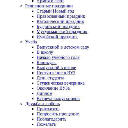
Армия и флот
Религиозные праздники
Старый Новый год
Православный праздник
Католический праздник
Буддийский праздник
Мусульманский праздник
Иудейский праздник
Учеба
Выпускной в детском саду
В школу
Начало учебного года
Каникулы
Выпускной в школе
Поступление в ВУЗ
День студента
Студенческая вечеринка
Окончание ВУЗа
Диплом
Встреча выпускников
Дружба и любовь
Пригласить
Попросить прощение
Поблагодарить
Пожелать