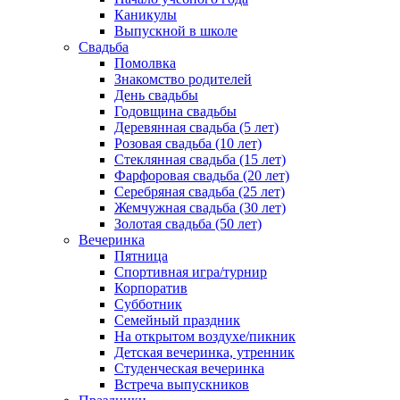
Каникулы
Выпускной в школе
Свадьба
Помолвка
Знакомство родителей
День свадьбы
Годовщина свадьбы
Деревянная свадьба (5 лет)
Розовая свадьба (10 лет)
Стеклянная свадьба (15 лет)
Фарфоровая свадьба (20 лет)
Серебряная свадьба (25 лет)
Жемчужная свадьба (30 лет)
Золотая свадьба (50 лет)
Вечеринка
Пятница
Спортивная игра/турнир
Корпоратив
Субботник
Семейный праздник
На открытом воздухе/пикник
Детская вечеринка, утренник
Студенческая вечеринка
Встреча выпускников