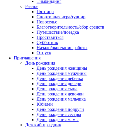
Тимбилдинг
Разное
Пятница
Спортивная игра/турнир
Новоселье
Благотворительность/сбор средств
Путешествие/поездка
Проставиться
Субботник
Начало/окончание работы
Отпуск
Приглашения
День рождения
День рождения женщины
День рождения мужчины
День рождения ребенка
День рождения дочери
День рождения сына
День рождения девочки
День рождения мальчика
Юбилей
День рождения подруги
День рождения сестры
День рождения мамы
Детский праздник