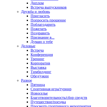
Диплом
Встреча выпускников
Дружба и любовь
Пригласить
Попросить прощение
Поблагодарить
Пожелать
Поздравить
Признание в...
Думаю о тебе
Деловые
Встреча
Конференция
Тренинг
Корпоратив
Выставка
Тимбилдинг
Обед/ужин
Разное
Пятница
Спортивная игра/турнир
Новоселье
Благотворительность/сбор средств
Путешествие/поездка
Просмотр спортивного мероприятия