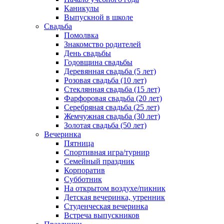
Каникулы
Выпускной в школе
Свадьба
Помолвка
Знакомство родителей
День свадьбы
Годовщина свадьбы
Деревянная свадьба (5 лет)
Розовая свадьба (10 лет)
Стеклянная свадьба (15 лет)
Фарфоровая свадьба (20 лет)
Серебряная свадьба (25 лет)
Жемчужная свадьба (30 лет)
Золотая свадьба (50 лет)
Вечеринка
Пятница
Спортивная игра/турнир
Семейный праздник
Корпоратив
Субботник
На открытом воздухе/пикник
Детская вечеринка, утренник
Студенческая вечеринка
Встреча выпускников