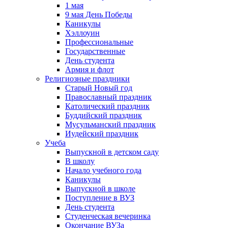
1 мая
9 мая День Победы
Каникулы
Хэллоуин
Профессиональные
Государственные
День студента
Армия и флот
Религиозные праздники
Старый Новый год
Православный праздник
Католический праздник
Буддийский праздник
Мусульманский праздник
Иудейский праздник
Учеба
Выпускной в детском саду
В школу
Начало учебного года
Каникулы
Выпускной в школе
Поступление в ВУЗ
День студента
Студенческая вечеринка
Окончание ВУЗа