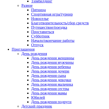
Тимбилдинг
Разное
Пятница
Спортивная игра/турнир
Новоселье
Благотворительность/сбор средств
Путешествие/поездка
Проставиться
Субботник
Начало/окончание работы
Отпуск
Приглашения
День рождения
День рождения женщины
День рождения мужчины
День рождения ребенка
День рождения дочери
День рождения сына
День рождения девочки
День рождения мальчика
День рождения сестры
День рождения мамы
Юбилей
День рождения подруги
Детский праздник