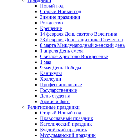
Праздники
Новый год
Старый Новый год
Зимние праздники
Рождество
Крещение
14 февраля День святого Валентина
23 февраля День защитника Отечества
8 марта Международный женский день
1 апреля День смеха
Светлое Христово Воскресенье
1 мая
9 мая День Победы
Каникулы
Хэллоуин
Профессиональные
Государственные
День студента
Армия и флот
Религиозные праздники
Старый Новый год
Православный праздник
Католический праздник
Буддийский праздник
Мусульманский праздник