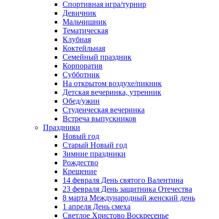
Спортивная игра/турнир
Девичник
Мальчишник
Тематическая
Клубная
Коктейльная
Семейный праздник
Корпоратив
Субботник
На открытом воздухе/пикник
Детская вечеринка, утренник
Обед/ужин
Студенческая вечеринка
Встреча выпускников
Праздники
Новый год
Старый Новый год
Зимние праздники
Рождество
Крещение
14 февраля День святого Валентина
23 февраля День защитника Отечества
8 марта Международный женский день
1 апреля День смеха
Светлое Христово Воскресенье