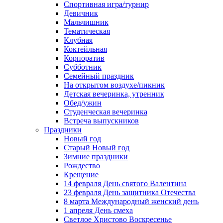
Спортивная игра/турнир
Девичник
Мальчишник
Тематическая
Клубная
Коктейльная
Корпоратив
Субботник
Семейный праздник
На открытом воздухе/пикник
Детская вечеринка, утренник
Обед/ужин
Студенческая вечеринка
Встреча выпускников
Праздники
Новый год
Старый Новый год
Зимние праздники
Рождество
Крещение
14 февраля День святого Валентина
23 февраля День защитника Отечества
8 марта Международный женский день
1 апреля День смеха
Светлое Христово Воскресенье