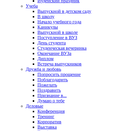
Иудейский праздник
Учеба
Выпускной в детском саду
В школу
Начало учебного года
Каникулы
Выпускной в школе
Поступление в ВУЗ
День студента
Студенческая вечеринка
Окончание ВУЗа
Диплом
Встреча выпускников
Дружба и любовь
Попросить прощение
Поблагодарить
Пожелать
Поздравить
Признание в...
Думаю о тебе
Деловые
Конференция
Тренинг
Корпоратив
Выставка