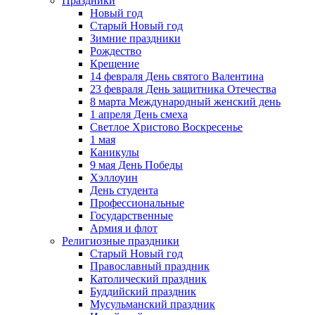
Праздники
Новый год
Старый Новый год
Зимние праздники
Рождество
Крещение
14 февраля День святого Валентина
23 февраля День защитника Отечества
8 марта Международный женский день
1 апреля День смеха
Светлое Христово Воскресенье
1 мая
Каникулы
9 мая День Победы
Хэллоуин
День студента
Профессиональные
Государственные
Армия и флот
Религиозные праздники
Старый Новый год
Православный праздник
Католический праздник
Буддийский праздник
Мусульманский праздник