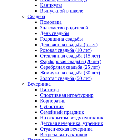
Каникулы
Выпускной в школе
Свадьба
Помолвка
Знакомство родителей
День свадьбы
Годовщина свадьбы
Деревянная свадьба (5 лет)
Розовая свадьба (10 лет)
Стеклянная свадьба (15 лет)
Фарфоровая свадьба (20 лет)
Серебряная свадьба (25 лет)
Жемчужная свадьба (30 лет)
Золотая свадьба (50 лет)
Вечеринка
Пятница
Спортивная игра/турнир
Корпоратив
Субботник
Семейный праздник
На открытом воздухе/пикник
Детская вечеринка, утренник
Студенческая вечеринка
Встреча выпускников