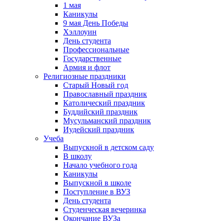
1 мая
Каникулы
9 мая День Победы
Хэллоуин
День студента
Профессиональные
Государственные
Армия и флот
Религиозные праздники
Старый Новый год
Православный праздник
Католический праздник
Буддийский праздник
Мусульманский праздник
Иудейский праздник
Учеба
Выпускной в детском саду
В школу
Начало учебного года
Каникулы
Выпускной в школе
Поступление в ВУЗ
День студента
Студенческая вечеринка
Окончание ВУЗа