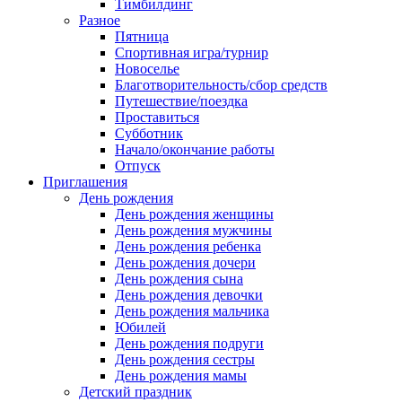
Тимбилдинг
Разное
Пятница
Спортивная игра/турнир
Новоселье
Благотворительность/сбор средств
Путешествие/поездка
Проставиться
Субботник
Начало/окончание работы
Отпуск
Приглашения
День рождения
День рождения женщины
День рождения мужчины
День рождения ребенка
День рождения дочери
День рождения сына
День рождения девочки
День рождения мальчика
Юбилей
День рождения подруги
День рождения сестры
День рождения мамы
Детский праздник