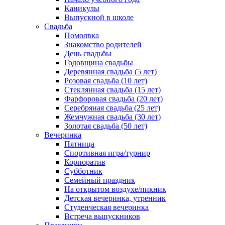
Каникулы
Выпускной в школе
Свадьба
Помолвка
Знакомство родителей
День свадьбы
Годовщина свадьбы
Деревянная свадьба (5 лет)
Розовая свадьба (10 лет)
Стеклянная свадьба (15 лет)
Фарфоровая свадьба (20 лет)
Серебряная свадьба (25 лет)
Жемчужная свадьба (30 лет)
Золотая свадьба (50 лет)
Вечеринка
Пятница
Спортивная игра/турнир
Корпоратив
Субботник
Семейный праздник
На открытом воздухе/пикник
Детская вечеринка, утренник
Студенческая вечеринка
Встреча выпускников