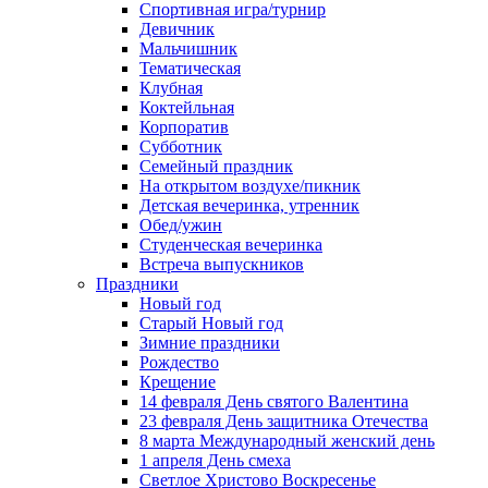
Спортивная игра/турнир
Девичник
Мальчишник
Тематическая
Клубная
Коктейльная
Корпоратив
Субботник
Семейный праздник
На открытом воздухе/пикник
Детская вечеринка, утренник
Обед/ужин
Студенческая вечеринка
Встреча выпускников
Праздники
Новый год
Старый Новый год
Зимние праздники
Рождество
Крещение
14 февраля День святого Валентина
23 февраля День защитника Отечества
8 марта Международный женский день
1 апреля День смеха
Светлое Христово Воскресенье