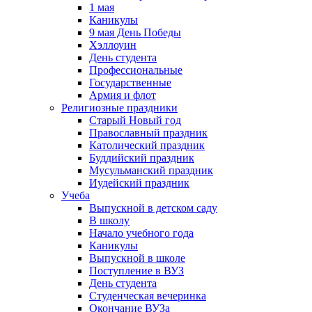
1 мая
Каникулы
9 мая День Победы
Хэллоуин
День студента
Профессиональные
Государственные
Армия и флот
Религиозные праздники
Старый Новый год
Православный праздник
Католический праздник
Буддийский праздник
Мусульманский праздник
Иудейский праздник
Учеба
Выпускной в детском саду
В школу
Начало учебного года
Каникулы
Выпускной в школе
Поступление в ВУЗ
День студента
Студенческая вечеринка
Окончание ВУЗа