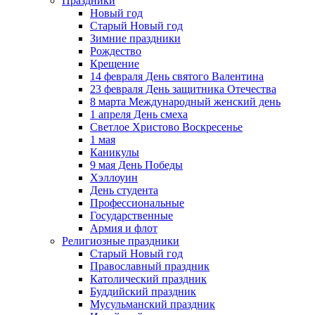
Праздники
Новый год
Старый Новый год
Зимние праздники
Рождество
Крещение
14 февраля День святого Валентина
23 февраля День защитника Отечества
8 марта Международный женский день
1 апреля День смеха
Светлое Христово Воскресенье
1 мая
Каникулы
9 мая День Победы
Хэллоуин
День студента
Профессиональные
Государственные
Армия и флот
Религиозные праздники
Старый Новый год
Православный праздник
Католический праздник
Буддийский праздник
Мусульманский праздник