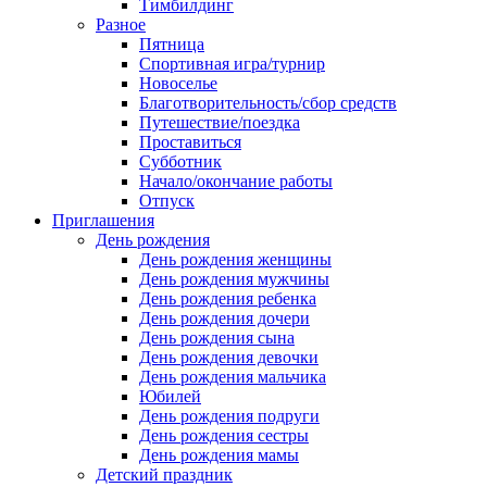
Тимбилдинг
Разное
Пятница
Спортивная игра/турнир
Новоселье
Благотворительность/сбор средств
Путешествие/поездка
Проставиться
Субботник
Начало/окончание работы
Отпуск
Приглашения
День рождения
День рождения женщины
День рождения мужчины
День рождения ребенка
День рождения дочери
День рождения сына
День рождения девочки
День рождения мальчика
Юбилей
День рождения подруги
День рождения сестры
День рождения мамы
Детский праздник