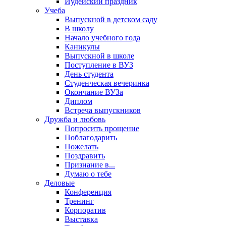
Иудейский праздник
Учеба
Выпускной в детском саду
В школу
Начало учебного года
Каникулы
Выпускной в школе
Поступление в ВУЗ
День студента
Студенческая вечеринка
Окончание ВУЗа
Диплом
Встреча выпускников
Дружба и любовь
Попросить прощение
Поблагодарить
Пожелать
Поздравить
Признание в...
Думаю о тебе
Деловые
Конференция
Тренинг
Корпоратив
Выставка