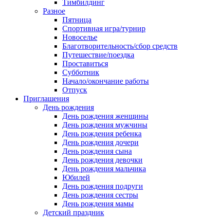
Тимбилдинг
Разное
Пятница
Спортивная игра/турнир
Новоселье
Благотворительность/сбор средств
Путешествие/поездка
Проставиться
Субботник
Начало/окончание работы
Отпуск
Приглашения
День рождения
День рождения женщины
День рождения мужчины
День рождения ребенка
День рождения дочери
День рождения сына
День рождения девочки
День рождения мальчика
Юбилей
День рождения подруги
День рождения сестры
День рождения мамы
Детский праздник