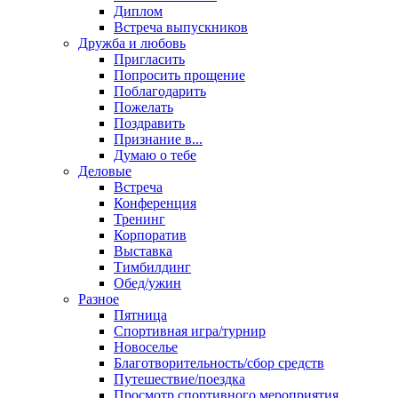
Диплом
Встреча выпускников
Дружба и любовь
Пригласить
Попросить прощение
Поблагодарить
Пожелать
Поздравить
Признание в...
Думаю о тебе
Деловые
Встреча
Конференция
Тренинг
Корпоратив
Выставка
Тимбилдинг
Обед/ужин
Разное
Пятница
Спортивная игра/турнир
Новоселье
Благотворительность/сбор средств
Путешествие/поездка
Просмотр спортивного мероприятия