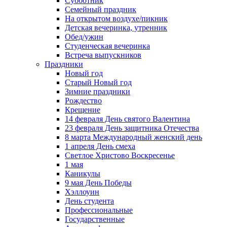
Субботник
Семейный праздник
На открытом воздухе/пикник
Детская вечеринка, утренник
Обед/ужин
Студенческая вечеринка
Встреча выпускников
Праздники
Новый год
Старый Новый год
Зимние праздники
Рождество
Крещение
14 февраля День святого Валентина
23 февраля День защитника Отечества
8 марта Международный женский день
1 апреля День смеха
Светлое Христово Воскресенье
1 мая
Каникулы
9 мая День Победы
Хэллоуин
День студента
Профессиональные
Государственные