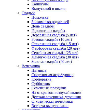
Каникулы
Выпускной в школе
Свадьба
Помолвка
Знакомство родителей
День свадьбы
Годовщина свадьбы
Деревянная свадьба (5 лет)
Розовая свадьба (10 лет)
Стеклянная свадьба (15 лет)
Фарфоровая свадьба (20 лет)
Серебряная свадьба (25 лет)
Жемчужная свадьба (30 лет)
Золотая свадьба (50 лет)
Вечеринка
Пятница
Спортивная игра/турнир
Корпоратив
Субботник
Семейный праздник
На открытом воздухе/пикник
Детская вечеринка, утренник
Студенческая вечеринка
Встреча выпускников