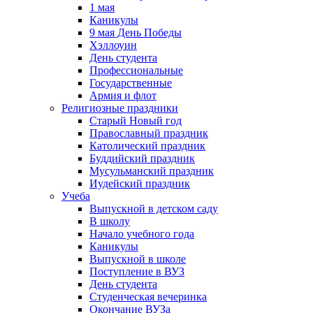
1 мая
Каникулы
9 мая День Победы
Хэллоуин
День студента
Профессиональные
Государственные
Армия и флот
Религиозные праздники
Старый Новый год
Православный праздник
Католический праздник
Буддийский праздник
Мусульманский праздник
Иудейский праздник
Учеба
Выпускной в детском саду
В школу
Начало учебного года
Каникулы
Выпускной в школе
Поступление в ВУЗ
День студента
Студенческая вечеринка
Окончание ВУЗа