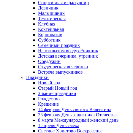
Спортивная игра/турнир
Девичник
Мальчишник
Тематическая
Клубная
Коктейльная
Корпоратив
Субботник
Семейный праздник
На открытом воздухе/пикник
Детская вечеринка, утренник
Обед/ужин
Студенческая вечеринка
Встреча выпускников
Праздники
Новый год
Старый Новый год
Зимние праздники
Рождество
Крещение
14 февраля День святого Валентина
23 февраля День защитника Отечества
8 марта Международный женский день
1 апреля День смеха
Светлое Христово Воскресенье