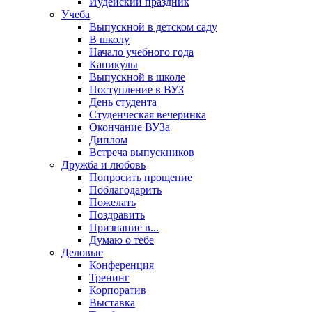
Иудейский праздник
Учеба
Выпускной в детском саду
В школу
Начало учебного года
Каникулы
Выпускной в школе
Поступление в ВУЗ
День студента
Студенческая вечеринка
Окончание ВУЗа
Диплом
Встреча выпускников
Дружба и любовь
Попросить прощение
Поблагодарить
Пожелать
Поздравить
Признание в...
Думаю о тебе
Деловые
Конференция
Тренинг
Корпоратив
Выставка