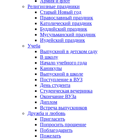
Армия и флот
Религиозные праздники
Старый Новый год
Православный праздник
Католический праздник
Буддийский праздник
Мусульманский праздник
Иудейский праздник
Учеба
Выпускной в детском саду
В школу
Начало учебного года
Каникулы
Выпускной в школе
Поступление в ВУЗ
День студента
Студенческая вечеринка
Окончание ВУЗа
Диплом
Встреча выпускников
Дружба и любовь
Пригласить
Попросить прощение
Поблагодарить
Пожелать