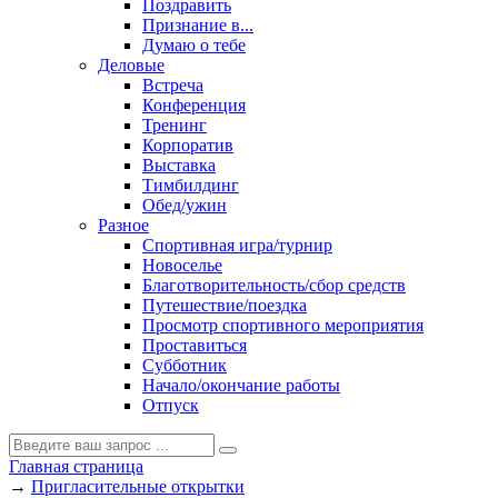
Поздравить
Признание в...
Думаю о тебе
Деловые
Встреча
Конференция
Тренинг
Корпоратив
Выставка
Тимбилдинг
Обед/ужин
Разное
Спортивная игра/турнир
Новоселье
Благотворительность/сбор средств
Путешествие/поездка
Просмотр спортивного мероприятия
Проставиться
Субботник
Начало/окончание работы
Отпуск
Главная страница
→
Пригласительные открытки