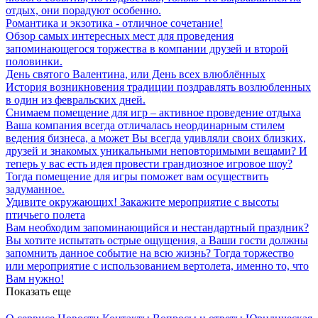
отдых, они порадуют особенно.
Романтика и экзотика - отличное сочетание!
Обзор самых интересных мест для проведения
запоминающегося торжества в компании друзей и второй
половинки.
День святого Валентина, или День всех влюблённых
История возникновения традиции поздравлять возлюбленных
в один из февральских дней.
Снимаем помещение для игр – активное проведение отдыха
Ваша компания всегда отличалась неординарным стилем
ведения бизнеса, а может Вы всегда удивляли своих близких,
друзей и знакомых уникальными неповторимыми вещами? И
теперь у вас есть идея провести грандиозное игровое шоу?
Тогда помещение для игры поможет вам осуществить
задуманное.
Удивите окружающих! Закажите мероприятие с высоты
птичьего полета
Вам необходим запоминающийся и нестандартный праздник?
Вы хотите испытать острые ощущения, а Ваши гости должны
запомнить данное событие на всю жизнь? Тогда торжество
или мероприятие с использованием вертолета, именно то, что
Вам нужно!
Показать еще