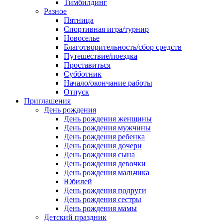
Тимбилдинг
Разное
Пятница
Спортивная игра/турнир
Новоселье
Благотворительность/сбор средств
Путешествие/поездка
Проставиться
Субботник
Начало/окончание работы
Отпуск
Приглашения
День рождения
День рождения женщины
День рождения мужчины
День рождения ребенка
День рождения дочери
День рождения сына
День рождения девочки
День рождения мальчика
Юбилей
День рождения подруги
День рождения сестры
День рождения мамы
Детский праздник