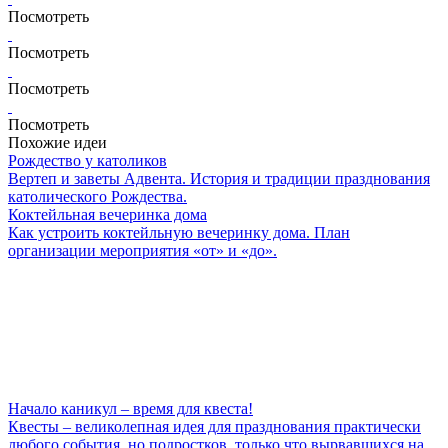
Посмотреть
Посмотреть
Посмотреть
Посмотреть
Похожие идеи
Рождество у католиков
Вертеп и заветы Адвента. История и традиции празднования
католического Рождества.
Коктейльная вечеринка дома
Как устроить коктейльную вечеринку дома. План
организации мероприятия «от» и «до».
Начало каникул – время для квеста!
Квесты – великолепная идея для празднования практически
любого события, но подростков, только что вырвавшихся на