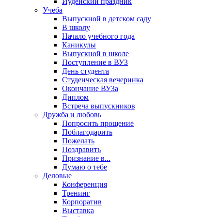
Иудейский праздник
Учеба
Выпускной в детском саду
В школу
Начало учебного года
Каникулы
Выпускной в школе
Поступление в ВУЗ
День студента
Студенческая вечеринка
Окончание ВУЗа
Диплом
Встреча выпускников
Дружба и любовь
Попросить прощение
Поблагодарить
Пожелать
Поздравить
Признание в...
Думаю о тебе
Деловые
Конференция
Тренинг
Корпоратив
Выставка