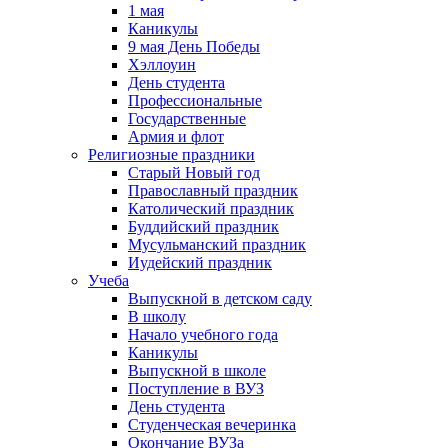
1 мая
Каникулы
9 мая День Победы
Хэллоуин
День студента
Профессиональные
Государственные
Армия и флот
Религиозные праздники
Старый Новый год
Православный праздник
Католический праздник
Буддийский праздник
Мусульманский праздник
Иудейский праздник
Учеба
Выпускной в детском саду
В школу
Начало учебного года
Каникулы
Выпускной в школе
Поступление в ВУЗ
День студента
Студенческая вечеринка
Окончание ВУЗа