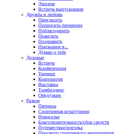
Диплом
Встреча выпускников
Дружба и любовь
Пригласить
Попросить прощение
Поблагодарить
Пожелать
Поздравить
Признание в...
Думаю о тебе
Деловые
Встреча
Конференция
Тренинг
Корпоратив
Выставка
Тимбилдинг
Обед/ужин
Разное
Пятница
Спортивная игра/турнир
Новоселье
Благотворительность/сбор средств
Путешествие/поездка
Просмотр спортивного мероприятия