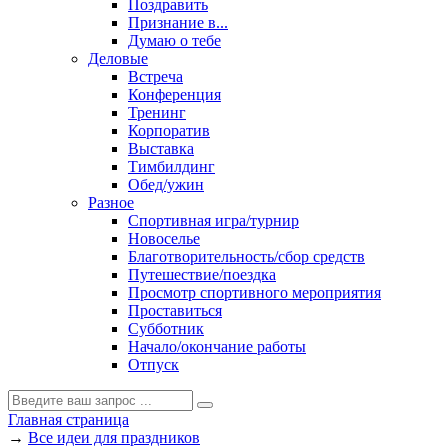
Поздравить
Признание в...
Думаю о тебе
Деловые
Встреча
Конференция
Тренинг
Корпоратив
Выставка
Тимбилдинг
Обед/ужин
Разное
Спортивная игра/турнир
Новоселье
Благотворительность/сбор средств
Путешествие/поездка
Просмотр спортивного мероприятия
Проставиться
Субботник
Начало/окончание работы
Отпуск
Главная страница
→
Все идеи для праздников