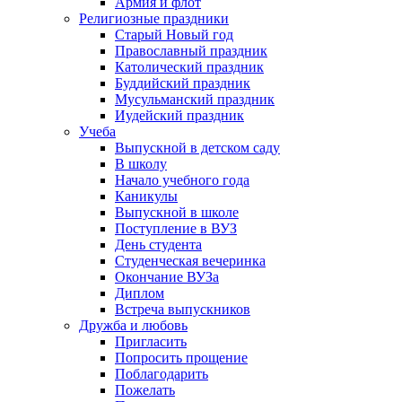
Армия и флот
Религиозные праздники
Старый Новый год
Православный праздник
Католический праздник
Буддийский праздник
Мусульманский праздник
Иудейский праздник
Учеба
Выпускной в детском саду
В школу
Начало учебного года
Каникулы
Выпускной в школе
Поступление в ВУЗ
День студента
Студенческая вечеринка
Окончание ВУЗа
Диплом
Встреча выпускников
Дружба и любовь
Пригласить
Попросить прощение
Поблагодарить
Пожелать