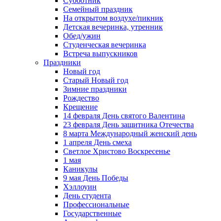
Субботник
Семейный праздник
На открытом воздухе/пикник
Детская вечеринка, утренник
Обед/ужин
Студенческая вечеринка
Встреча выпускников
Праздники
Новый год
Старый Новый год
Зимние праздники
Рождество
Крещение
14 февраля День святого Валентина
23 февраля День защитника Отечества
8 марта Международный женский день
1 апреля День смеха
Светлое Христово Воскресенье
1 мая
Каникулы
9 мая День Победы
Хэллоуин
День студента
Профессиональные
Государственные