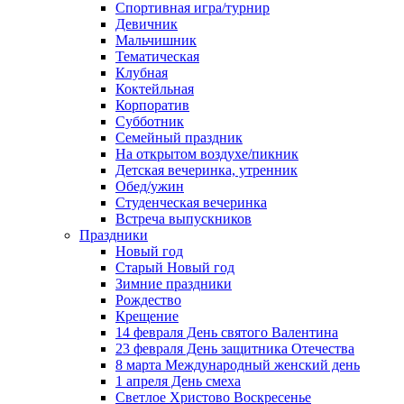
Спортивная игра/турнир
Девичник
Мальчишник
Тематическая
Клубная
Коктейльная
Корпоратив
Субботник
Семейный праздник
На открытом воздухе/пикник
Детская вечеринка, утренник
Обед/ужин
Студенческая вечеринка
Встреча выпускников
Праздники
Новый год
Старый Новый год
Зимние праздники
Рождество
Крещение
14 февраля День святого Валентина
23 февраля День защитника Отечества
8 марта Международный женский день
1 апреля День смеха
Светлое Христово Воскресенье