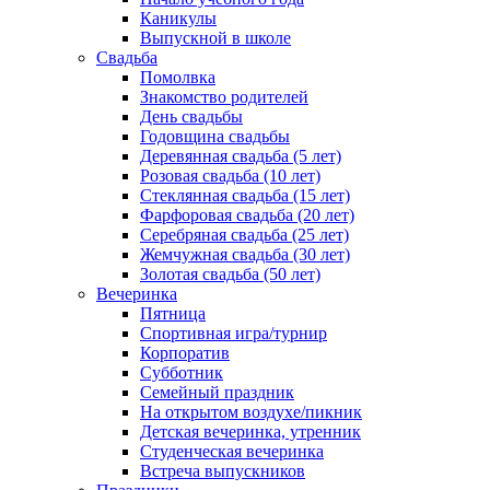
Каникулы
Выпускной в школе
Свадьба
Помолвка
Знакомство родителей
День свадьбы
Годовщина свадьбы
Деревянная свадьба (5 лет)
Розовая свадьба (10 лет)
Стеклянная свадьба (15 лет)
Фарфоровая свадьба (20 лет)
Серебряная свадьба (25 лет)
Жемчужная свадьба (30 лет)
Золотая свадьба (50 лет)
Вечеринка
Пятница
Спортивная игра/турнир
Корпоратив
Субботник
Семейный праздник
На открытом воздухе/пикник
Детская вечеринка, утренник
Студенческая вечеринка
Встреча выпускников