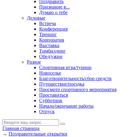
Поздравить
Признание в...
Думаю о тебе
Деловые
Встреча
Конференция
Тренинг
Корпоратив
Выставка
Тимбилдинг
Обед/ужин
Разное
Спортивная игра/турнир
Новоселье
Благотворительность/сбор средств
Путешествие/поездка
Просмотр спортивного мероприятия
Проставиться
Субботник
Начало/окончание работы
Отпуск
Главная страница
→
Поздравительные открытки