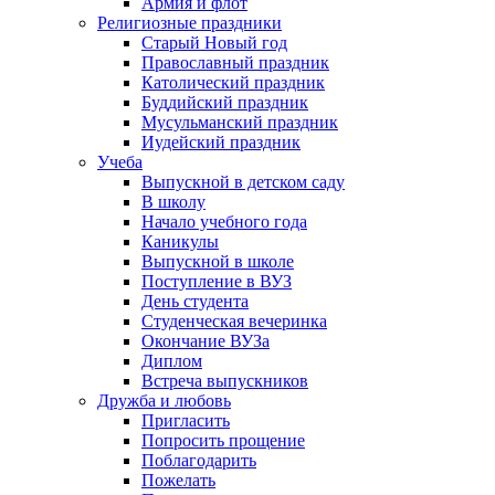
Армия и флот
Религиозные праздники
Старый Новый год
Православный праздник
Католический праздник
Буддийский праздник
Мусульманский праздник
Иудейский праздник
Учеба
Выпускной в детском саду
В школу
Начало учебного года
Каникулы
Выпускной в школе
Поступление в ВУЗ
День студента
Студенческая вечеринка
Окончание ВУЗа
Диплом
Встреча выпускников
Дружба и любовь
Пригласить
Попросить прощение
Поблагодарить
Пожелать