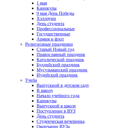
1 мая
Каникулы
9 мая День Победы
Хэллоуин
День студента
Профессиональные
Государственные
Армия и флот
Религиозные праздники
Старый Новый год
Православный праздник
Католический праздник
Буддийский праздник
Мусульманский праздник
Иудейский праздник
Учеба
Выпускной в детском саду
В школу
Начало учебного года
Каникулы
Выпускной в школе
Поступление в ВУЗ
День студента
Студенческая вечеринка
Окончание ВУЗа