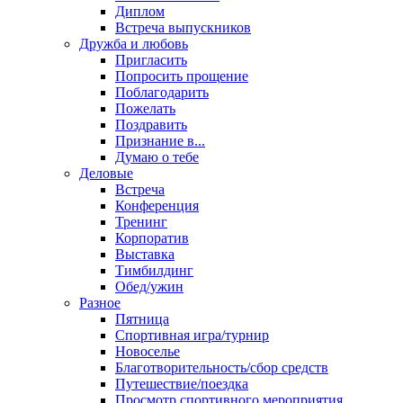
Диплом
Встреча выпускников
Дружба и любовь
Пригласить
Попросить прощение
Поблагодарить
Пожелать
Поздравить
Признание в...
Думаю о тебе
Деловые
Встреча
Конференция
Тренинг
Корпоратив
Выставка
Тимбилдинг
Обед/ужин
Разное
Пятница
Спортивная игра/турнир
Новоселье
Благотворительность/сбор средств
Путешествие/поездка
Просмотр спортивного мероприятия