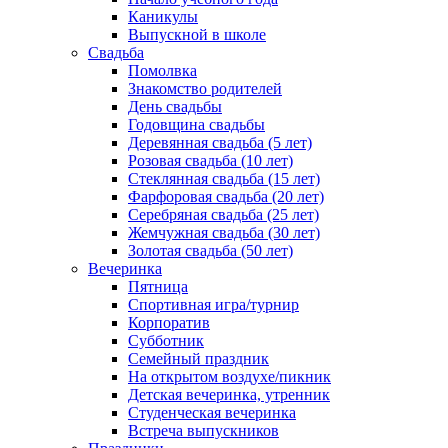
Каникулы
Выпускной в школе
Свадьба
Помолвка
Знакомство родителей
День свадьбы
Годовщина свадьбы
Деревянная свадьба (5 лет)
Розовая свадьба (10 лет)
Стеклянная свадьба (15 лет)
Фарфоровая свадьба (20 лет)
Серебряная свадьба (25 лет)
Жемчужная свадьба (30 лет)
Золотая свадьба (50 лет)
Вечеринка
Пятница
Спортивная игра/турнир
Корпоратив
Субботник
Семейный праздник
На открытом воздухе/пикник
Детская вечеринка, утренник
Студенческая вечеринка
Встреча выпускников