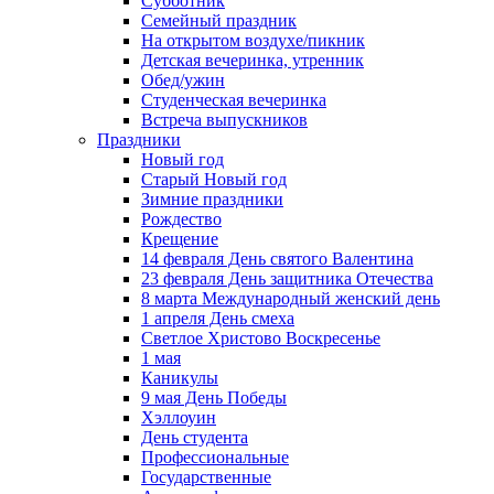
Субботник
Семейный праздник
На открытом воздухе/пикник
Детская вечеринка, утренник
Обед/ужин
Студенческая вечеринка
Встреча выпускников
Праздники
Новый год
Старый Новый год
Зимние праздники
Рождество
Крещение
14 февраля День святого Валентина
23 февраля День защитника Отечества
8 марта Международный женский день
1 апреля День смеха
Светлое Христово Воскресенье
1 мая
Каникулы
9 мая День Победы
Хэллоуин
День студента
Профессиональные
Государственные