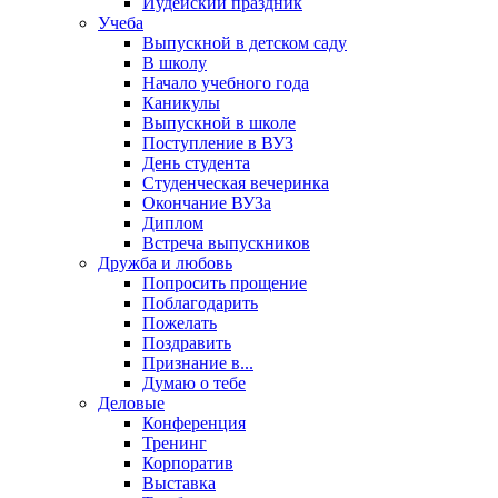
Иудейский праздник
Учеба
Выпускной в детском саду
В школу
Начало учебного года
Каникулы
Выпускной в школе
Поступление в ВУЗ
День студента
Студенческая вечеринка
Окончание ВУЗа
Диплом
Встреча выпускников
Дружба и любовь
Попросить прощение
Поблагодарить
Пожелать
Поздравить
Признание в...
Думаю о тебе
Деловые
Конференция
Тренинг
Корпоратив
Выставка