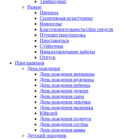
Тимбилдинг
Разное
Пятница
Спортивная игра/турнир
Новоселье
Благотворительность/сбор средств
Путешествие/поездка
Проставиться
Субботник
Начало/окончание работы
Отпуск
Приглашения
День рождения
День рождения женщины
День рождения мужчины
День рождения ребенка
День рождения дочери
День рождения сына
День рождения девочки
День рождения мальчика
Юбилей
День рождения подруги
День рождения сестры
День рождения мамы
Детский праздник