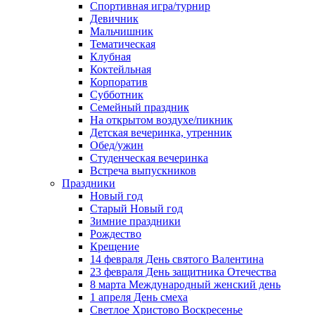
Спортивная игра/турнир
Девичник
Мальчишник
Тематическая
Клубная
Коктейльная
Корпоратив
Субботник
Семейный праздник
На открытом воздухе/пикник
Детская вечеринка, утренник
Обед/ужин
Студенческая вечеринка
Встреча выпускников
Праздники
Новый год
Старый Новый год
Зимние праздники
Рождество
Крещение
14 февраля День святого Валентина
23 февраля День защитника Отечества
8 марта Международный женский день
1 апреля День смеха
Светлое Христово Воскресенье