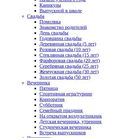
Каникулы
Выпускной в школе
Свадьба
Помолвка
Знакомство родителей
День свадьбы
Годовщина свадьбы
Деревянная свадьба (5 лет)
Розовая свадьба (10 лет)
Стеклянная свадьба (15 лет)
Фарфоровая свадьба (20 лет)
Серебряная свадьба (25 лет)
Жемчужная свадьба (30 лет)
Золотая свадьба (50 лет)
Вечеринка
Пятница
Спортивная игра/турнир
Корпоратив
Субботник
Семейный праздник
На открытом воздухе/пикник
Детская вечеринка, утренник
Студенческая вечеринка
Встреча выпускников