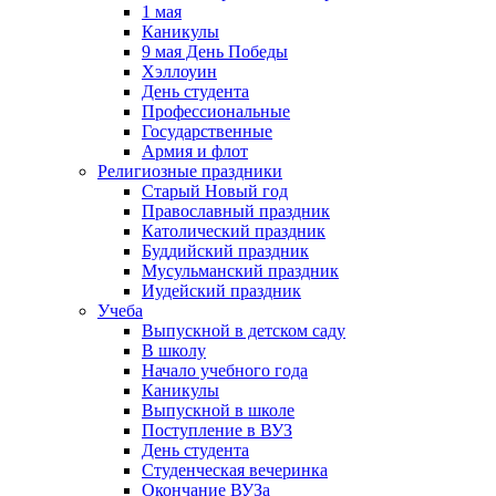
1 мая
Каникулы
9 мая День Победы
Хэллоуин
День студента
Профессиональные
Государственные
Армия и флот
Религиозные праздники
Старый Новый год
Православный праздник
Католический праздник
Буддийский праздник
Мусульманский праздник
Иудейский праздник
Учеба
Выпускной в детском саду
В школу
Начало учебного года
Каникулы
Выпускной в школе
Поступление в ВУЗ
День студента
Студенческая вечеринка
Окончание ВУЗа