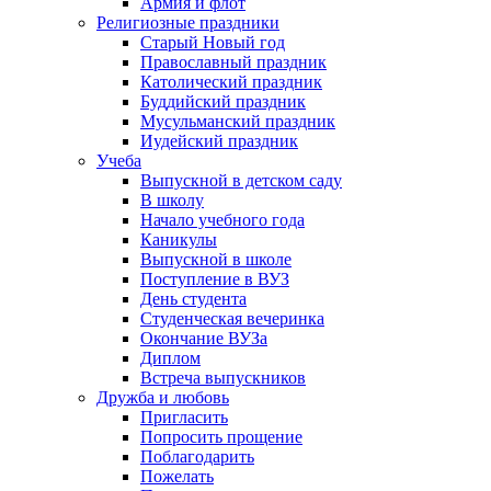
Армия и флот
Религиозные праздники
Старый Новый год
Православный праздник
Католический праздник
Буддийский праздник
Мусульманский праздник
Иудейский праздник
Учеба
Выпускной в детском саду
В школу
Начало учебного года
Каникулы
Выпускной в школе
Поступление в ВУЗ
День студента
Студенческая вечеринка
Окончание ВУЗа
Диплом
Встреча выпускников
Дружба и любовь
Пригласить
Попросить прощение
Поблагодарить
Пожелать