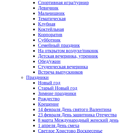
Спортивная игра/турнир
Девичник
Мальчишник
Тематическая
Клубная
Коктейльная
Корпоратив
Субботник
Семейный праздник
На открытом воздухе/пикник
Детская вечеринка, утренник
Обед/ужин
Студенческая вечеринка
Встреча выпускников
Праздники
Новый год
Старый Новый год
Зимние праздники
Рождество
Крещение
14 февраля День святого Валентина
23 февраля День защитника Отечества
8 марта Международный женский день
1 апреля День смеха
Светлое Христово Воскресенье