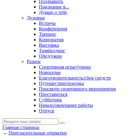
Поздравить
Признание в...
Думаю о тебе
Деловые
Встреча
Конференция
Тренинг
Корпоратив
Выставка
Тимбилдинг
Обед/ужин
Разное
Спортивная игра/турнир
Новоселье
Благотворительность/сбор средств
Путешествие/поездка
Просмотр спортивного мероприятия
Проставиться
Субботник
Начало/окончание работы
Отпуск
Главная страница
→
Пригласительные открытки