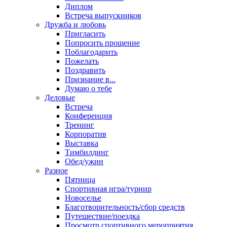
Диплом
Встреча выпускников
Дружба и любовь
Пригласить
Попросить прощение
Поблагодарить
Пожелать
Поздравить
Признание в...
Думаю о тебе
Деловые
Встреча
Конференция
Тренинг
Корпоратив
Выставка
Тимбилдинг
Обед/ужин
Разное
Пятница
Спортивная игра/турнир
Новоселье
Благотворительность/сбор средств
Путешествие/поездка
Просмотр спортивного мероприятия