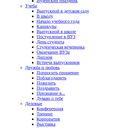
Иудейский праздник
Учеба
Выпускной в детском саду
В школу
Начало учебного года
Каникулы
Выпускной в школе
Поступление в ВУЗ
День студента
Студенческая вечеринка
Окончание ВУЗа
Диплом
Встреча выпускников
Дружба и любовь
Попросить прощение
Поблагодарить
Пожелать
Поздравить
Признание в...
Думаю о тебе
Деловые
Конференция
Тренинг
Корпоратив
Выставка