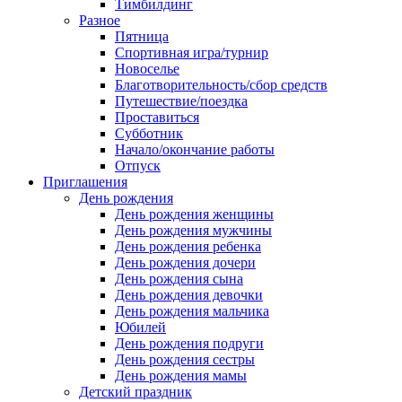
Тимбилдинг
Разное
Пятница
Спортивная игра/турнир
Новоселье
Благотворительность/сбор средств
Путешествие/поездка
Проставиться
Субботник
Начало/окончание работы
Отпуск
Приглашения
День рождения
День рождения женщины
День рождения мужчины
День рождения ребенка
День рождения дочери
День рождения сына
День рождения девочки
День рождения мальчика
Юбилей
День рождения подруги
День рождения сестры
День рождения мамы
Детский праздник