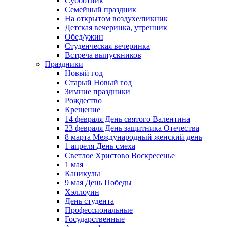
Субботник
Семейный праздник
На открытом воздухе/пикник
Детская вечеринка, утренник
Обед/ужин
Студенческая вечеринка
Встреча выпускников
Праздники
Новый год
Старый Новый год
Зимние праздники
Рождество
Крещение
14 февраля День святого Валентина
23 февраля День защитника Отечества
8 марта Международный женский день
1 апреля День смеха
Светлое Христово Воскресенье
1 мая
Каникулы
9 мая День Победы
Хэллоуин
День студента
Профессиональные
Государственные