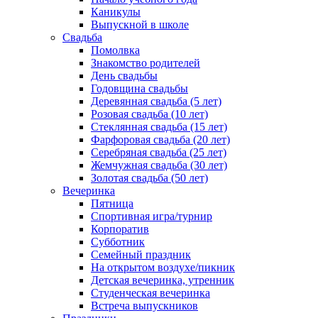
Каникулы
Выпускной в школе
Свадьба
Помолвка
Знакомство родителей
День свадьбы
Годовщина свадьбы
Деревянная свадьба (5 лет)
Розовая свадьба (10 лет)
Стеклянная свадьба (15 лет)
Фарфоровая свадьба (20 лет)
Серебряная свадьба (25 лет)
Жемчужная свадьба (30 лет)
Золотая свадьба (50 лет)
Вечеринка
Пятница
Спортивная игра/турнир
Корпоратив
Субботник
Семейный праздник
На открытом воздухе/пикник
Детская вечеринка, утренник
Студенческая вечеринка
Встреча выпускников