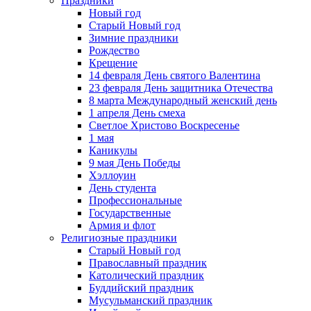
Праздники
Новый год
Старый Новый год
Зимние праздники
Рождество
Крещение
14 февраля День святого Валентина
23 февраля День защитника Отечества
8 марта Международный женский день
1 апреля День смеха
Светлое Христово Воскресенье
1 мая
Каникулы
9 мая День Победы
Хэллоуин
День студента
Профессиональные
Государственные
Армия и флот
Религиозные праздники
Старый Новый год
Православный праздник
Католический праздник
Буддийский праздник
Мусульманский праздник