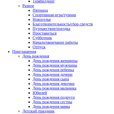
Тимбилдинг
Разное
Пятница
Спортивная игра/турнир
Новоселье
Благотворительность/сбор средств
Путешествие/поездка
Проставиться
Субботник
Начало/окончание работы
Отпуск
Приглашения
День рождения
День рождения женщины
День рождения мужчины
День рождения ребенка
День рождения дочери
День рождения сына
День рождения девочки
День рождения мальчика
Юбилей
День рождения подруги
День рождения сестры
День рождения мамы
Детский праздник