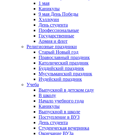
1 мая
Каникулы
9 мая День Победы
Хэллоуин
День студента
Профессиональные
Государственные
Армия и флот
Религиозные праздники
Старый Новый год
Православный праздник
Католический праздник
Буддийский праздник
Мусульманский праздник
Иудейский праздник
Учеба
Выпускной в детском саду
В школу
Начало учебного года
Каникулы
Выпускной в школе
Поступление в ВУЗ
День студента
Студенческая вечеринка
Окончание ВУЗа