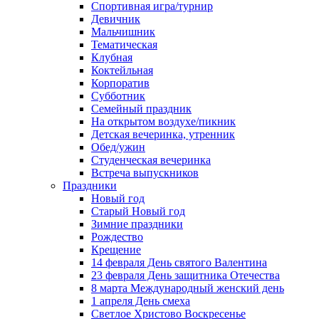
Спортивная игра/турнир
Девичник
Мальчишник
Тематическая
Клубная
Коктейльная
Корпоратив
Субботник
Семейный праздник
На открытом воздухе/пикник
Детская вечеринка, утренник
Обед/ужин
Студенческая вечеринка
Встреча выпускников
Праздники
Новый год
Старый Новый год
Зимние праздники
Рождество
Крещение
14 февраля День святого Валентина
23 февраля День защитника Отечества
8 марта Международный женский день
1 апреля День смеха
Светлое Христово Воскресенье