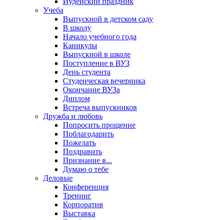
Иудейский праздник
Учеба
Выпускной в детском саду
В школу
Начало учебного года
Каникулы
Выпускной в школе
Поступление в ВУЗ
День студента
Студенческая вечеринка
Окончание ВУЗа
Диплом
Встреча выпускников
Дружба и любовь
Попросить прощение
Поблагодарить
Пожелать
Поздравить
Признание в...
Думаю о тебе
Деловые
Конференция
Тренинг
Корпоратив
Выставка