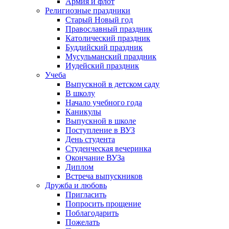
Армия и флот
Религиозные праздники
Старый Новый год
Православный праздник
Католический праздник
Буддийский праздник
Мусульманский праздник
Иудейский праздник
Учеба
Выпускной в детском саду
В школу
Начало учебного года
Каникулы
Выпускной в школе
Поступление в ВУЗ
День студента
Студенческая вечеринка
Окончание ВУЗа
Диплом
Встреча выпускников
Дружба и любовь
Пригласить
Попросить прощение
Поблагодарить
Пожелать