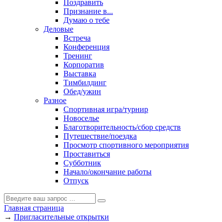
Поздравить
Признание в...
Думаю о тебе
Деловые
Встреча
Конференция
Тренинг
Корпоратив
Выставка
Тимбилдинг
Обед/ужин
Разное
Спортивная игра/турнир
Новоселье
Благотворительность/сбор средств
Путешествие/поездка
Просмотр спортивного мероприятия
Проставиться
Субботник
Начало/окончание работы
Отпуск
Главная страница
→
Пригласительные открытки