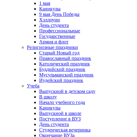
1 мая
Каникулы
9 мая День Победы
Хэллоуин
День студента
Профессиональные
Государственные
Армия и флот
Религиозные праздники
Старый Новый год
Православный праздник
Католический праздник
Буддийский праздник
Мусульманский праздник
Иудейский праздник
Учеба
Выпускной в детском саду
В школу
Начало учебного года
Каникулы
Выпускной в школе
Поступление в ВУЗ
День студента
Студенческая вечеринка
Окончание ВУЗа