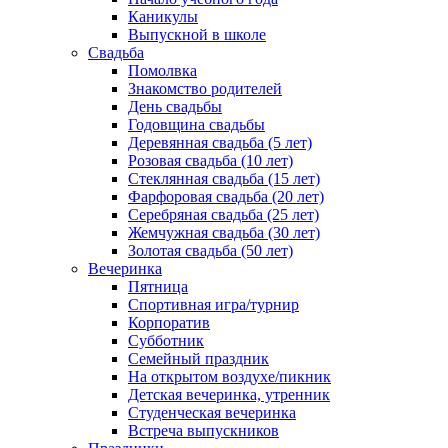
Каникулы
Выпускной в школе
Свадьба
Помолвка
Знакомство родителей
День свадьбы
Годовщина свадьбы
Деревянная свадьба (5 лет)
Розовая свадьба (10 лет)
Стеклянная свадьба (15 лет)
Фарфоровая свадьба (20 лет)
Серебряная свадьба (25 лет)
Жемчужная свадьба (30 лет)
Золотая свадьба (50 лет)
Вечеринка
Пятница
Спортивная игра/турнир
Корпоратив
Субботник
Семейный праздник
На открытом воздухе/пикник
Детская вечеринка, утренник
Студенческая вечеринка
Встреча выпускников