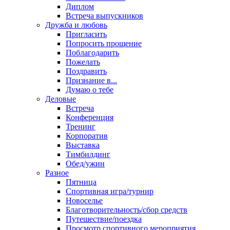
Диплом
Встреча выпускников
Дружба и любовь
Пригласить
Попросить прощение
Поблагодарить
Пожелать
Поздравить
Признание в...
Думаю о тебе
Деловые
Встреча
Конференция
Тренинг
Корпоратив
Выставка
Тимбилдинг
Обед/ужин
Разное
Пятница
Спортивная игра/турнир
Новоселье
Благотворительность/сбор средств
Путешествие/поездка
Просмотр спортивного мероприятия