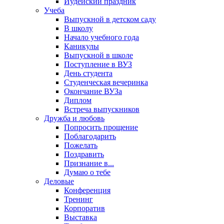
Иудейский праздник
Учеба
Выпускной в детском саду
В школу
Начало учебного года
Каникулы
Выпускной в школе
Поступление в ВУЗ
День студента
Студенческая вечеринка
Окончание ВУЗа
Диплом
Встреча выпускников
Дружба и любовь
Попросить прощение
Поблагодарить
Пожелать
Поздравить
Признание в...
Думаю о тебе
Деловые
Конференция
Тренинг
Корпоратив
Выставка