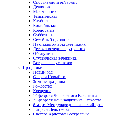
Спортивная игра/турнир
Девичник
Мальчишник
Тематическая
Клубная
Коктейльная
Корпоратив
Субботник
Семейный праздник
На открытом воздухе/пикник
Детская вечеринка, утренник
Обед/ужин
Студенческая вечеринка
Встреча выпускников
Праздники
Новый год
Старый Новый год
Зимние праздники
Рождество
Крещение
14 февраля День святого Валентина
23 февраля День защитника Отечества
8 марта Международный женский день
1 апреля День смеха
Светлое Христово Воскресенье