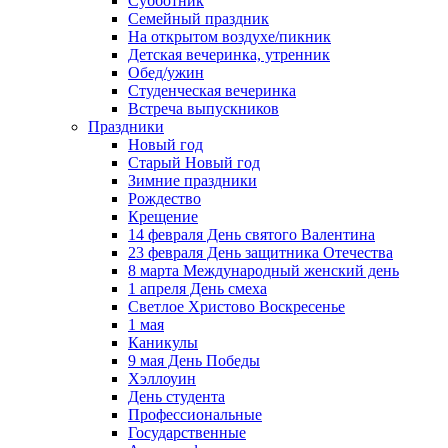
Субботник
Семейный праздник
На открытом воздухе/пикник
Детская вечеринка, утренник
Обед/ужин
Студенческая вечеринка
Встреча выпускников
Праздники
Новый год
Старый Новый год
Зимние праздники
Рождество
Крещение
14 февраля День святого Валентина
23 февраля День защитника Отечества
8 марта Международный женский день
1 апреля День смеха
Светлое Христово Воскресенье
1 мая
Каникулы
9 мая День Победы
Хэллоуин
День студента
Профессиональные
Государственные