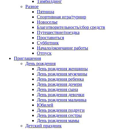
Тимбилдинг
Разное
Пятница
Спортивная игра/турнир
Новоселье
Благотворительность/сбор средств
Путешествие/поездка
Проставиться
Субботник
Начало/окончание работы
Отпуск
Приглашения
День рождения
День рождения женщины
День рождения мужчины
День рождения ребенка
День рождения дочери
День рождения сына
День рождения девочки
День рождения мальчика
Юбилей
День рождения подруги
День рождения сестры
День рождения мамы
Детский праздник