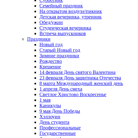
Субботник
Семейный праздник
На открытом воздухе/пикник
Детская вечеринка, утренник
Обед/ужин
Студенческая вечеринка
Встреча выпускников
Праздники
Новый год
Старый Новый год
Зимние праздники
Рождество
Крещение
14 февраля День святого Валентина
23 февраля День защитника Отечества
8 марта Международный женский день
1 апреля День смеха
Светлое Христово Воскресенье
1 мая
Каникулы
9 мая День Победы
Хэллоуин
День студента
Профессиональные
Государственные