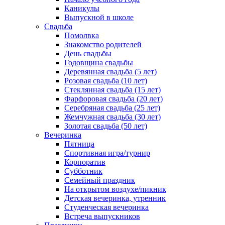
Каникулы
Выпускной в школе
Свадьба
Помолвка
Знакомство родителей
День свадьбы
Годовщина свадьбы
Деревянная свадьба (5 лет)
Розовая свадьба (10 лет)
Стеклянная свадьба (15 лет)
Фарфоровая свадьба (20 лет)
Серебряная свадьба (25 лет)
Жемчужная свадьба (30 лет)
Золотая свадьба (50 лет)
Вечеринка
Пятница
Спортивная игра/турнир
Корпоратив
Субботник
Семейный праздник
На открытом воздухе/пикник
Детская вечеринка, утренник
Студенческая вечеринка
Встреча выпускников