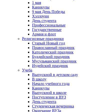
1 мая
Каникулы
9 мая День Победы
Хэллоуин
День студента
Профессиональные
Государственные
Армия и флот
Религиозные праздники
Старый Новый год
Православный праздник
Католический праздник
Буддийский праздник
Мусульманский праздник
Иудейский праздник
Учеба
Выпускной в детском саду
В школу
Начало учебного года
Каникулы
Выпускной в школе
Поступление в ВУЗ
День студента
Студенческая вечеринка
Окончание ВУЗа