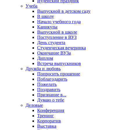
Иудейский праздник
Учеба
Выпускной в детском саду
В школу
Начало учебного года
Каникулы
Выпускной в школе
Поступление в ВУЗ
День студента
Студенческая вечеринка
Окончание ВУЗа
Диплом
Встреча выпускников
Дружба и любовь
Попросить прощение
Поблагодарить
Пожелать
Поздравить
Признание в...
Думаю о тебе
Деловые
Конференция
Тренинг
Корпоратив
Выставка