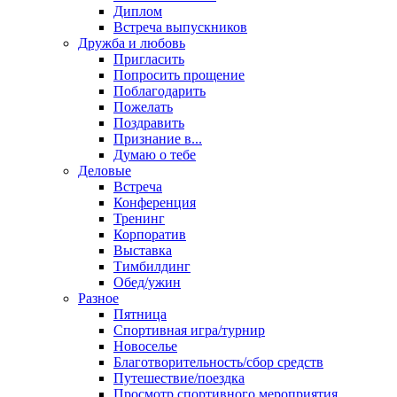
Диплом
Встреча выпускников
Дружба и любовь
Пригласить
Попросить прощение
Поблагодарить
Пожелать
Поздравить
Признание в...
Думаю о тебе
Деловые
Встреча
Конференция
Тренинг
Корпоратив
Выставка
Тимбилдинг
Обед/ужин
Разное
Пятница
Спортивная игра/турнир
Новоселье
Благотворительность/сбор средств
Путешествие/поездка
Просмотр спортивного мероприятия