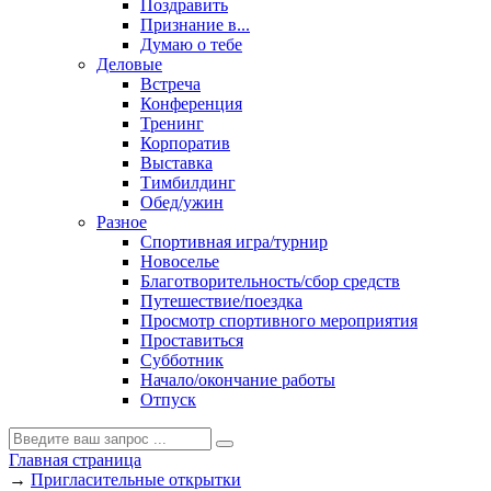
Поздравить
Признание в...
Думаю о тебе
Деловые
Встреча
Конференция
Тренинг
Корпоратив
Выставка
Тимбилдинг
Обед/ужин
Разное
Спортивная игра/турнир
Новоселье
Благотворительность/сбор средств
Путешествие/поездка
Просмотр спортивного мероприятия
Проставиться
Субботник
Начало/окончание работы
Отпуск
Главная страница
→
Пригласительные открытки