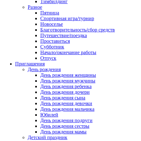
Тимбилдинг
Разное
Пятница
Спортивная игра/турнир
Новоселье
Благотворительность/сбор средств
Путешествие/поездка
Проставиться
Субботник
Начало/окончание работы
Отпуск
Приглашения
День рождения
День рождения женщины
День рождения мужчины
День рождения ребенка
День рождения дочери
День рождения сына
День рождения девочки
День рождения мальчика
Юбилей
День рождения подруги
День рождения сестры
День рождения мамы
Детский праздник