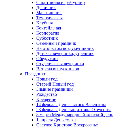
Спортивная игра/турнир
Девичник
Мальчишник
Тематическая
Клубная
Коктейльная
Корпоратив
Субботник
Семейный праздник
На открытом воздухе/пикник
Детская вечеринка, утренник
Обед/ужин
Студенческая вечеринка
Встреча выпускников
Праздники
Новый год
Старый Новый год
Зимние праздники
Рождество
Крещение
14 февраля День святого Валентина
23 февраля День защитника Отечества
8 марта Международный женский день
1 апреля День смеха
Светлое Христово Воскресенье