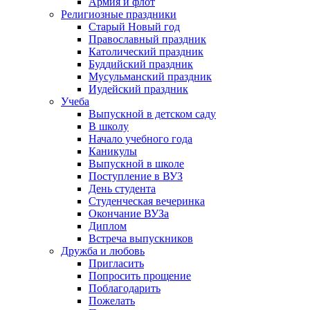
Армия и флот
Религиозные праздники
Старый Новый год
Православный праздник
Католический праздник
Буддийский праздник
Мусульманский праздник
Иудейский праздник
Учеба
Выпускной в детском саду
В школу
Начало учебного года
Каникулы
Выпускной в школе
Поступление в ВУЗ
День студента
Студенческая вечеринка
Окончание ВУЗа
Диплом
Встреча выпускников
Дружба и любовь
Пригласить
Попросить прощение
Поблагодарить
Пожелать