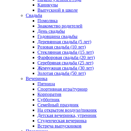
Каникулы
Выпускной в школе
Свадьба
Помолвка
Знакомство родителей
День свадьбы
Годовщина свадьбы
Деревянная свадьба (5 лет)
Розовая свадьба (10 лет)
Стеклянная свадьба (15 лет)
Фарфоровая свадьба (20 лет)
Серебряная свадьба (25 лет)
Жемчужная свадьба (30 лет)
Золотая свадьба (50 лет)
Вечеринка
Пятница
Спортивная игра/турнир
Корпоратив
Субботник
Семейный праздник
На открытом воздухе/пикник
Детская вечеринка, утренник
Студенческая вечеринка
Встреча выпускников