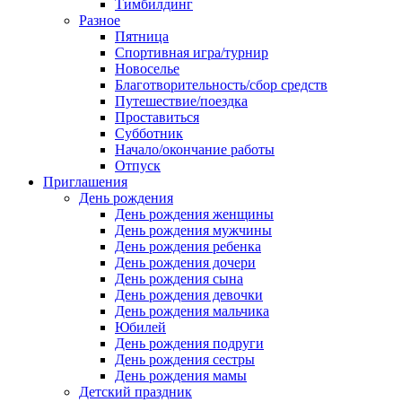
Тимбилдинг
Разное
Пятница
Спортивная игра/турнир
Новоселье
Благотворительность/сбор средств
Путешествие/поездка
Проставиться
Субботник
Начало/окончание работы
Отпуск
Приглашения
День рождения
День рождения женщины
День рождения мужчины
День рождения ребенка
День рождения дочери
День рождения сына
День рождения девочки
День рождения мальчика
Юбилей
День рождения подруги
День рождения сестры
День рождения мамы
Детский праздник