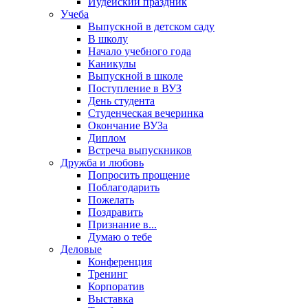
Иудейский праздник
Учеба
Выпускной в детском саду
В школу
Начало учебного года
Каникулы
Выпускной в школе
Поступление в ВУЗ
День студента
Студенческая вечеринка
Окончание ВУЗа
Диплом
Встреча выпускников
Дружба и любовь
Попросить прощение
Поблагодарить
Пожелать
Поздравить
Признание в...
Думаю о тебе
Деловые
Конференция
Тренинг
Корпоратив
Выставка