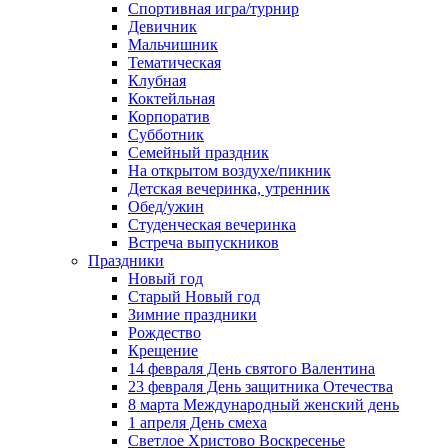
Спортивная игра/турнир
Девичник
Мальчишник
Тематическая
Клубная
Коктейльная
Корпоратив
Субботник
Семейный праздник
На открытом воздухе/пикник
Детская вечеринка, утренник
Обед/ужин
Студенческая вечеринка
Встреча выпускников
Праздники
Новый год
Старый Новый год
Зимние праздники
Рождество
Крещение
14 февраля День святого Валентина
23 февраля День защитника Отечества
8 марта Международный женский день
1 апреля День смеха
Светлое Христово Воскресенье