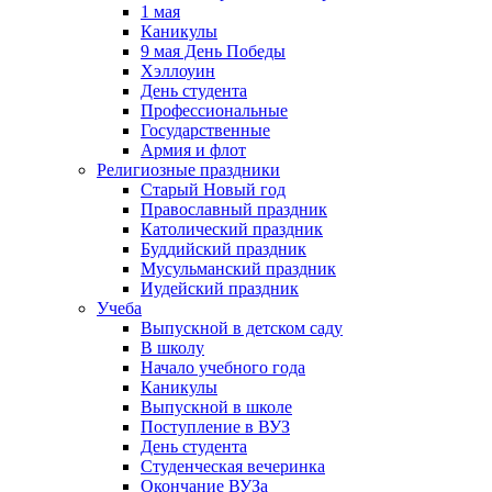
1 мая
Каникулы
9 мая День Победы
Хэллоуин
День студента
Профессиональные
Государственные
Армия и флот
Религиозные праздники
Старый Новый год
Православный праздник
Католический праздник
Буддийский праздник
Мусульманский праздник
Иудейский праздник
Учеба
Выпускной в детском саду
В школу
Начало учебного года
Каникулы
Выпускной в школе
Поступление в ВУЗ
День студента
Студенческая вечеринка
Окончание ВУЗа