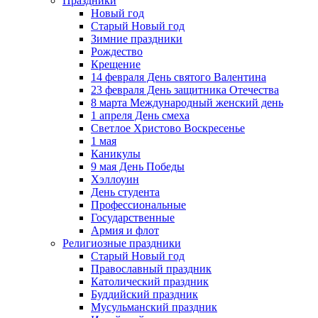
Праздники
Новый год
Старый Новый год
Зимние праздники
Рождество
Крещение
14 февраля День святого Валентина
23 февраля День защитника Отечества
8 марта Международный женский день
1 апреля День смеха
Светлое Христово Воскресенье
1 мая
Каникулы
9 мая День Победы
Хэллоуин
День студента
Профессиональные
Государственные
Армия и флот
Религиозные праздники
Старый Новый год
Православный праздник
Католический праздник
Буддийский праздник
Мусульманский праздник