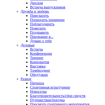
Диплом
Встреча выпускников
Дружба и любовь
Пригласить
Попросить прощение
Поблагодарить
Пожелать
Поздравить
Признание в...
Думаю о тебе
Деловые
Встреча
Конференция
Тренинг
Корпоратив
Выставка
Тимбилдинг
Обед/ужин
Разное
Пятница
Спортивная игра/турнир
Новоселье
Благотворительность/сбор средств
Путешествие/поездка
Просмотр спортивного мероприятия