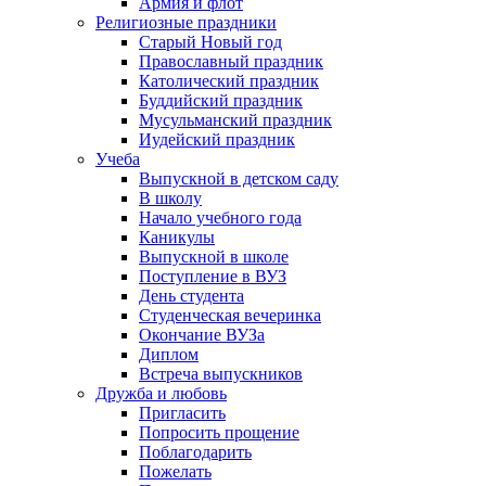
Армия и флот
Религиозные праздники
Старый Новый год
Православный праздник
Католический праздник
Буддийский праздник
Мусульманский праздник
Иудейский праздник
Учеба
Выпускной в детском саду
В школу
Начало учебного года
Каникулы
Выпускной в школе
Поступление в ВУЗ
День студента
Студенческая вечеринка
Окончание ВУЗа
Диплом
Встреча выпускников
Дружба и любовь
Пригласить
Попросить прощение
Поблагодарить
Пожелать