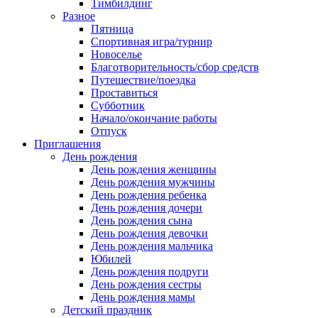
Тимбилдинг
Разное
Пятница
Спортивная игра/турнир
Новоселье
Благотворительность/сбор средств
Путешествие/поездка
Проставиться
Субботник
Начало/окончание работы
Отпуск
Приглашения
День рождения
День рождения женщины
День рождения мужчины
День рождения ребенка
День рождения дочери
День рождения сына
День рождения девочки
День рождения мальчика
Юбилей
День рождения подруги
День рождения сестры
День рождения мамы
Детский праздник