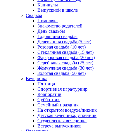
Каникулы
Выпускной в школе
Свадьба
Помолвка
Знакомство родителей
День свадьбы
Годовщина свадьбы
Деревянная свадьба (5 лет)
Розовая свадьба (10 лет)
Стеклянная свадьба (15 лет)
Фарфоровая свадьба (20 лет)
Серебряная свадьба (25 лет)
Жемчужная свадьба (30 лет)
Золотая свадьба (50 лет)
Вечеринка
Пятница
Спортивная игра/турнир
Корпоратив
Субботник
Семейный праздник
На открытом воздухе/пикник
Детская вечеринка, утренник
Студенческая вечеринка
Встреча выпускников