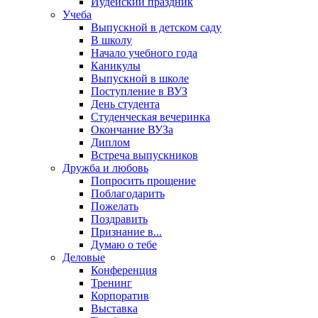
Иудейский праздник
Учеба
Выпускной в детском саду
В школу
Начало учебного года
Каникулы
Выпускной в школе
Поступление в ВУЗ
День студента
Студенческая вечеринка
Окончание ВУЗа
Диплом
Встреча выпускников
Дружба и любовь
Попросить прощение
Поблагодарить
Пожелать
Поздравить
Признание в...
Думаю о тебе
Деловые
Конференция
Тренинг
Корпоратив
Выставка