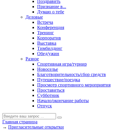
Поздравить
Признание в...
Думаю о тебе
Деловые
Встреча
Конференция
Тренинг
Корпоратив
Выставка
Тимбилдинг
Обед/ужин
Разное
Спортивная игра/турнир
Новоселье
Благотворительность/сбор средств
Путешествие/поездка
Просмотр спортивного мероприятия
Проставиться
Субботник
Начало/окончание работы
Отпуск
Главная страница
→
Пригласительные открытки