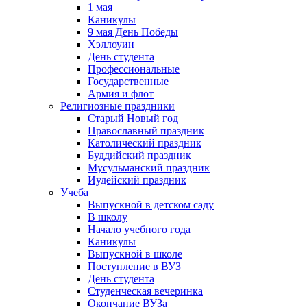
1 мая
Каникулы
9 мая День Победы
Хэллоуин
День студента
Профессиональные
Государственные
Армия и флот
Религиозные праздники
Старый Новый год
Православный праздник
Католический праздник
Буддийский праздник
Мусульманский праздник
Иудейский праздник
Учеба
Выпускной в детском саду
В школу
Начало учебного года
Каникулы
Выпускной в школе
Поступление в ВУЗ
День студента
Студенческая вечеринка
Окончание ВУЗа