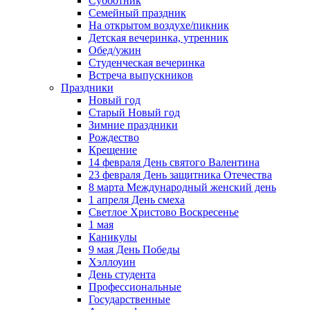
Субботник
Семейный праздник
На открытом воздухе/пикник
Детская вечеринка, утренник
Обед/ужин
Студенческая вечеринка
Встреча выпускников
Праздники
Новый год
Старый Новый год
Зимние праздники
Рождество
Крещение
14 февраля День святого Валентина
23 февраля День защитника Отечества
8 марта Международный женский день
1 апреля День смеха
Светлое Христово Воскресенье
1 мая
Каникулы
9 мая День Победы
Хэллоуин
День студента
Профессиональные
Государственные