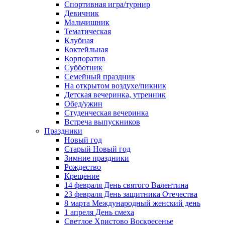
Спортивная игра/турнир
Девичник
Мальчишник
Тематическая
Клубная
Коктейльная
Корпоратив
Субботник
Семейный праздник
На открытом воздухе/пикник
Детская вечеринка, утренник
Обед/ужин
Студенческая вечеринка
Встреча выпускников
Праздники
Новый год
Старый Новый год
Зимние праздники
Рождество
Крещение
14 февраля День святого Валентина
23 февраля День защитника Отечества
8 марта Международный женский день
1 апреля День смеха
Светлое Христово Воскресенье