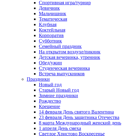
Спортивная игра/турнир
Девичник
Мальчишник
Тематическая
Клубная
Коктейльная
Корпоратив
Субботник
Семейный праздник
На открытом воздухе/пикник
Детская вечеринка, утренник
Обед/ужин
Студенческая вечеринка
Встреча выпускников
Праздники
Новый год
Старый Новый год
Зимние праздники
Рождество
Крещение
14 февраля День святого Валентина
23 февраля День защитника Отечества
8 марта Международный женский день
1 апреля День смеха
Светлое Христово Воскресенье