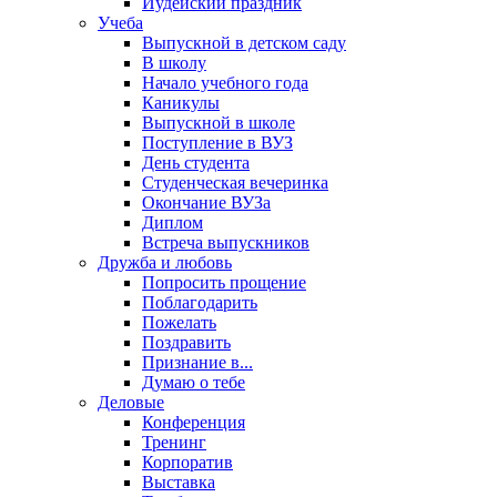
Иудейский праздник
Учеба
Выпускной в детском саду
В школу
Начало учебного года
Каникулы
Выпускной в школе
Поступление в ВУЗ
День студента
Студенческая вечеринка
Окончание ВУЗа
Диплом
Встреча выпускников
Дружба и любовь
Попросить прощение
Поблагодарить
Пожелать
Поздравить
Признание в...
Думаю о тебе
Деловые
Конференция
Тренинг
Корпоратив
Выставка