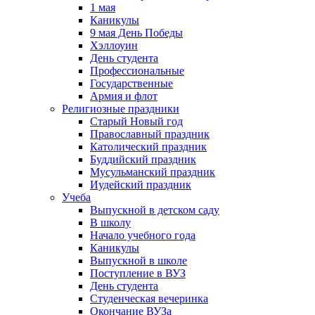
1 мая
Каникулы
9 мая День Победы
Хэллоуин
День студента
Профессиональные
Государственные
Армия и флот
Религиозные праздники
Старый Новый год
Православный праздник
Католический праздник
Буддийский праздник
Мусульманский праздник
Иудейский праздник
Учеба
Выпускной в детском саду
В школу
Начало учебного года
Каникулы
Выпускной в школе
Поступление в ВУЗ
День студента
Студенческая вечеринка
Окончание ВУЗа