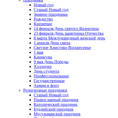
Праздники
Новый год
Старый Новый год
Зимние праздники
Рождество
Крещение
14 февраля День святого Валентина
23 февраля День защитника Отечества
8 марта Международный женский день
1 апреля День смеха
Светлое Христово Воскресенье
1 мая
Каникулы
9 мая День Победы
Хэллоуин
День студента
Профессиональные
Государственные
Армия и флот
Религиозные праздники
Старый Новый год
Православный праздник
Католический праздник
Буддийский праздник
Мусульманский праздник