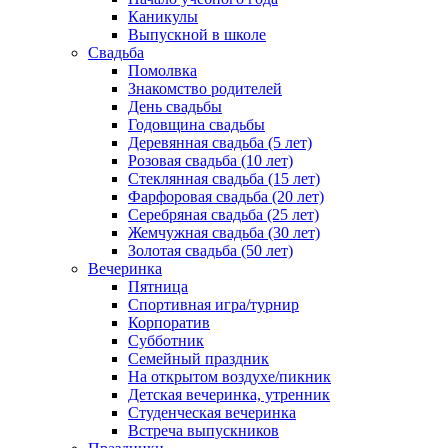
Каникулы
Выпускной в школе
Свадьба
Помолвка
Знакомство родителей
День свадьбы
Годовщина свадьбы
Деревянная свадьба (5 лет)
Розовая свадьба (10 лет)
Стеклянная свадьба (15 лет)
Фарфоровая свадьба (20 лет)
Серебряная свадьба (25 лет)
Жемчужная свадьба (30 лет)
Золотая свадьба (50 лет)
Вечеринка
Пятница
Спортивная игра/турнир
Корпоратив
Субботник
Семейный праздник
На открытом воздухе/пикник
Детская вечеринка, утренник
Студенческая вечеринка
Встреча выпускников