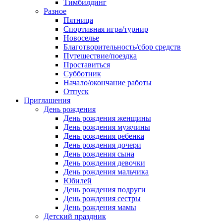
Тимбилдинг
Разное
Пятница
Спортивная игра/турнир
Новоселье
Благотворительность/сбор средств
Путешествие/поездка
Проставиться
Субботник
Начало/окончание работы
Отпуск
Приглашения
День рождения
День рождения женщины
День рождения мужчины
День рождения ребенка
День рождения дочери
День рождения сына
День рождения девочки
День рождения мальчика
Юбилей
День рождения подруги
День рождения сестры
День рождения мамы
Детский праздник