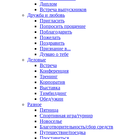
Диплом
Встреча выпускников
Дружба и любовь
Пригласить
Попросить прощение
Поблагодарить
Пожелать
Поздравить
Признание в...
Думаю о тебе
Деловые
Встреча
Конференция
Тренинг
Корпоратив
Выставка
Тимбилдинг
Обед/ужин
Разное
Пятница
Спортивная игра/турнир
Новоселье
Благотворительность/сбор средств
Путешествие/поездка
Проставиться