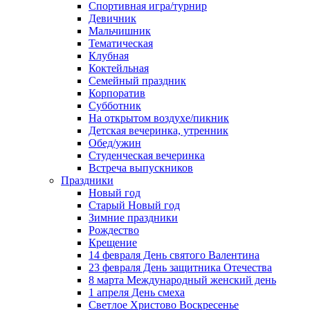
Спортивная игра/турнир
Девичник
Мальчишник
Тематическая
Клубная
Коктейльная
Семейный праздник
Корпоратив
Субботник
На открытом воздухе/пикник
Детская вечеринка, утренник
Обед/ужин
Студенческая вечеринка
Встреча выпускников
Праздники
Новый год
Старый Новый год
Зимние праздники
Рождество
Крещение
14 февраля День святого Валентина
23 февраля День защитника Отечества
8 марта Международный женский день
1 апреля День смеха
Светлое Христово Воскресенье