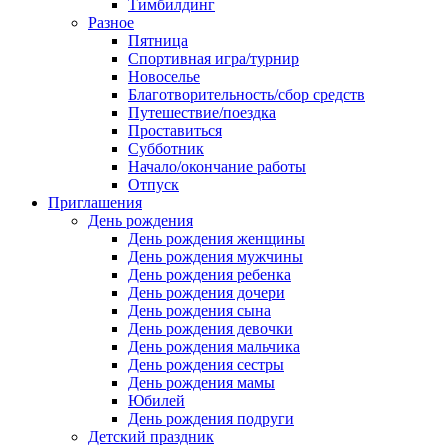
Тимбилдинг
Разное
Пятница
Спортивная игра/турнир
Новоселье
Благотворительность/сбор средств
Путешествие/поездка
Проставиться
Субботник
Начало/окончание работы
Отпуск
Приглашения
День рождения
День рождения женщины
День рождения мужчины
День рождения ребенка
День рождения дочери
День рождения сына
День рождения девочки
День рождения мальчика
День рождения сестры
День рождения мамы
Юбилей
День рождения подруги
Детский праздник