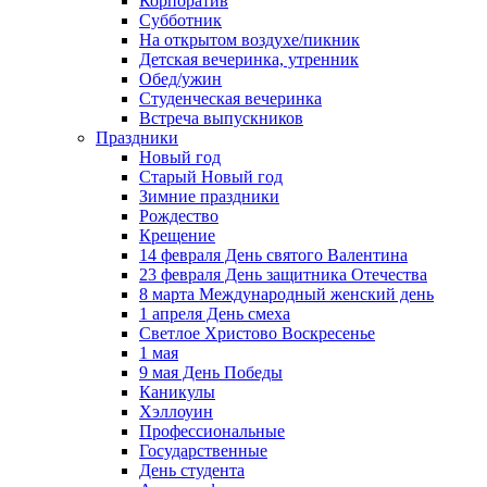
Корпоратив
Субботник
На открытом воздухе/пикник
Детская вечеринка, утренник
Обед/ужин
Студенческая вечеринка
Встреча выпускников
Праздники
Новый год
Старый Новый год
Зимние праздники
Рождество
Крещение
14 февраля День святого Валентина
23 февраля День защитника Отечества
8 марта Международный женский день
1 апреля День смеха
Светлое Христово Воскресенье
1 мая
9 мая День Победы
Каникулы
Хэллоуин
Профессиональные
Государственные
День студента