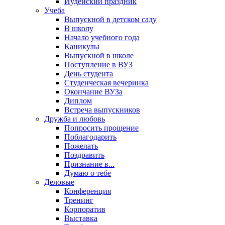
Иудейский праздник
Учеба
Выпускной в детском саду
В школу
Начало учебного года
Каникулы
Выпускной в школе
Поступление в ВУЗ
День студента
Студенческая вечеринка
Окончание ВУЗа
Диплом
Встреча выпускников
Дружба и любовь
Попросить прощение
Поблагодарить
Пожелать
Поздравить
Признание в...
Думаю о тебе
Деловые
Конференция
Тренинг
Корпоратив
Выставка