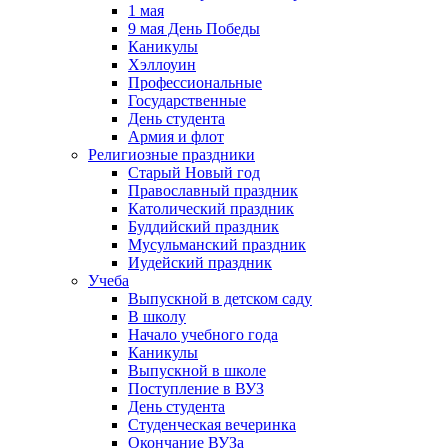
1 мая
9 мая День Победы
Каникулы
Хэллоуин
Профессиональные
Государственные
День студента
Армия и флот
Религиозные праздники
Старый Новый год
Православный праздник
Католический праздник
Буддийский праздник
Мусульманский праздник
Иудейский праздник
Учеба
Выпускной в детском саду
В школу
Начало учебного года
Каникулы
Выпускной в школе
Поступление в ВУЗ
День студента
Студенческая вечеринка
Окончание ВУЗа