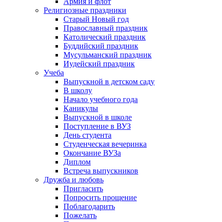
Армия и флот
Религиозные праздники
Старый Новый год
Православный праздник
Католический праздник
Буддийский праздник
Мусульманский праздник
Иудейский праздник
Учеба
Выпускной в детском саду
В школу
Начало учебного года
Каникулы
Выпускной в школе
Поступление в ВУЗ
День студента
Студенческая вечеринка
Окончание ВУЗа
Диплом
Встреча выпускников
Дружба и любовь
Пригласить
Попросить прощение
Поблагодарить
Пожелать