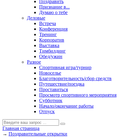
Поздравить
Признание в...
Думаю о тебе
Деловые
Встреча
Конференция
Тренинг
Корпоратив
Выставка
Тимбилдинг
Обед/ужин
Разное
Спортивная игра/турнир
Новоселье
Благотворительность/сбор средств
Путешествие/поездка
Проставиться
Просмотр спортивного мероприятия
Субботник
Начало/окончание работы
Отпуск
Главная страница
→
Поздравительные открытки