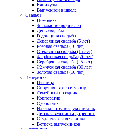
Каникулы
Выпускной в школе
Свадьба
Помолвка
Знакомство родителей
День свадьбы
Годовщина свадьбы
Деревянная свадьба (5 лет)
Розовая свадьба (10 лет)
Стеклянная свадьба (15 лет)
Фарфоровая свадьба (20 лет)
Серебряная свадьба (25 лет)
Жемчужная свадьба (30 лет)
Золотая свадьба (50 лет)
Вечеринка
Пятница
Спортивная игра/турнир
Семейный праздник
Корпоратив
Субботник
На открытом воздухе/пикник
Детская вечеринка, утренник
Студенческая вечеринка
Встреча выпускников