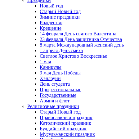
Праздники
Новый год
Старый Новый год
Зимние праздники
Рождество
Крещение
14 февраля День святого Валентина
23 февраля День защитника Отечества
8 марта Международный женский день
1 апреля День смеха
Светлое Христово Воскресенье
1 мая
Каникулы
9 мая День Победы
Хэллоуин
День студента
Профессиональные
Государственные
Армия и флот
Религиозные праздники
Старый Новый год
Православный праздник
Католический праздник
Буддийский праздник
Мусульманский праздник