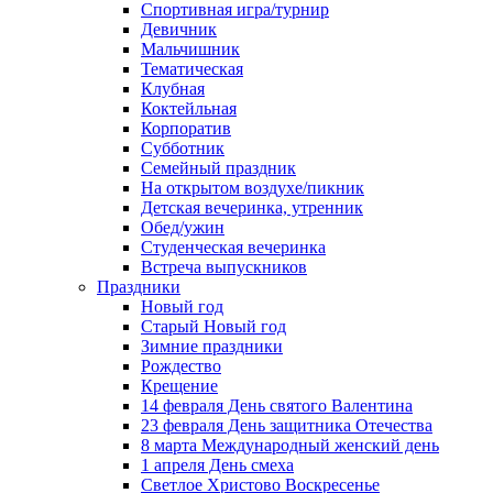
Спортивная игра/турнир
Девичник
Мальчишник
Тематическая
Клубная
Коктейльная
Корпоратив
Субботник
Семейный праздник
На открытом воздухе/пикник
Детская вечеринка, утренник
Обед/ужин
Студенческая вечеринка
Встреча выпускников
Праздники
Новый год
Старый Новый год
Зимние праздники
Рождество
Крещение
14 февраля День святого Валентина
23 февраля День защитника Отечества
8 марта Международный женский день
1 апреля День смеха
Светлое Христово Воскресенье