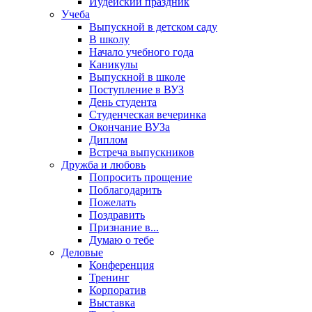
Иудейский праздник
Учеба
Выпускной в детском саду
В школу
Начало учебного года
Каникулы
Выпускной в школе
Поступление в ВУЗ
День студента
Студенческая вечеринка
Окончание ВУЗа
Диплом
Встреча выпускников
Дружба и любовь
Попросить прощение
Поблагодарить
Пожелать
Поздравить
Признание в...
Думаю о тебе
Деловые
Конференция
Тренинг
Корпоратив
Выставка