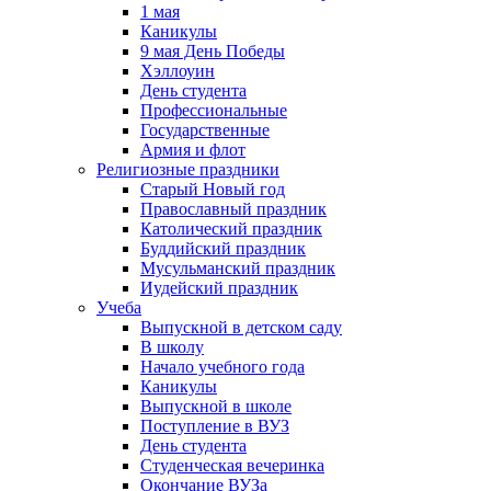
1 мая
Каникулы
9 мая День Победы
Хэллоуин
День студента
Профессиональные
Государственные
Армия и флот
Религиозные праздники
Старый Новый год
Православный праздник
Католический праздник
Буддийский праздник
Мусульманский праздник
Иудейский праздник
Учеба
Выпускной в детском саду
В школу
Начало учебного года
Каникулы
Выпускной в школе
Поступление в ВУЗ
День студента
Студенческая вечеринка
Окончание ВУЗа