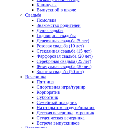
Каникулы
Выпускной в школе
Свадьба
Помолвка
Знакомство родителей
День свадьбы
Годовщина свадьбы
Деревянная свадьба (5 лет)
Розовая свадьба (10 лет)
Стеклянная свадьба (15 лет)
Фарфоровая свадьба (20 лет)
Серебряная свадьба (25 лет)
Жемчужная свадьба (30 лет)
Золотая свадьба (50 лет)
Вечеринка
Пятница
Спортивная игра/турнир
Корпоратив
Субботник
Семейный праздник
На открытом воздухе/пикник
Детская вечеринка, утренник
Студенческая вечеринка
Встреча выпускников