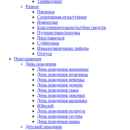
Тимбилдинг
Разное
Пятница
Спортивная игра/турнир
Новоселье
Благотворительность/сбор средств
Путешествие/поездка
Проставиться
Субботник
Начало/окончание работы
Отпуск
Приглашения
День рождения
День рождения женщины
День рождения мужчины
День рождения ребенка
День рождения дочери
День рождения сына
День рождения девочки
День рождения мальчика
Юбилей
День рождения подруги
День рождения сестры
День рождения мамы
Детский праздник