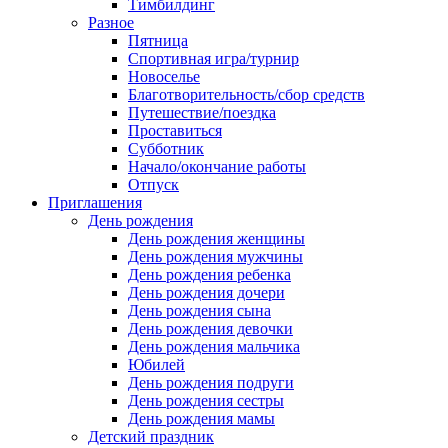
Тимбилдинг
Разное
Пятница
Спортивная игра/турнир
Новоселье
Благотворительность/сбор средств
Путешествие/поездка
Проставиться
Субботник
Начало/окончание работы
Отпуск
Приглашения
День рождения
День рождения женщины
День рождения мужчины
День рождения ребенка
День рождения дочери
День рождения сына
День рождения девочки
День рождения мальчика
Юбилей
День рождения подруги
День рождения сестры
День рождения мамы
Детский праздник