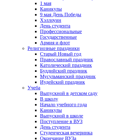
1 мая
Каникулы
9 мая День Победы
Хэллоуин
День студента
Профессиональные
Государственные
Армия и флот
Религиозные праздники
Старый Новый год
Православный праздник
Католический праздник
Буддийский праздник
Мусульманский праздник
Иудейский праздник
Учеба
Выпускной в детском саду
В школу
Начало учебного года
Каникулы
Выпускной в школе
Поступление в ВУЗ
День студента
Студенческая вечеринка
Окончание ВУЗа