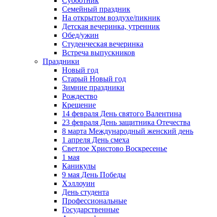
Субботник
Семейный праздник
На открытом воздухе/пикник
Детская вечеринка, утренник
Обед/ужин
Студенческая вечеринка
Встреча выпускников
Праздники
Новый год
Старый Новый год
Зимние праздники
Рождество
Крещение
14 февраля День святого Валентина
23 февраля День защитника Отечества
8 марта Международный женский день
1 апреля День смеха
Светлое Христово Воскресенье
1 мая
Каникулы
9 мая День Победы
Хэллоуин
День студента
Профессиональные
Государственные