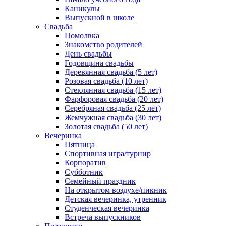
Каникулы
Выпускной в школе
Свадьба
Помолвка
Знакомство родителей
День свадьбы
Годовщина свадьбы
Деревянная свадьба (5 лет)
Розовая свадьба (10 лет)
Стеклянная свадьба (15 лет)
Фарфоровая свадьба (20 лет)
Серебряная свадьба (25 лет)
Жемчужная свадьба (30 лет)
Золотая свадьба (50 лет)
Вечеринка
Пятница
Спортивная игра/турнир
Корпоратив
Субботник
Семейный праздник
На открытом воздухе/пикник
Детская вечеринка, утренник
Студенческая вечеринка
Встреча выпускников