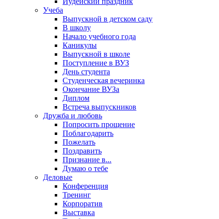
Иудейский праздник
Учеба
Выпускной в детском саду
В школу
Начало учебного года
Каникулы
Выпускной в школе
Поступление в ВУЗ
День студента
Студенческая вечеринка
Окончание ВУЗа
Диплом
Встреча выпускников
Дружба и любовь
Попросить прощение
Поблагодарить
Пожелать
Поздравить
Признание в...
Думаю о тебе
Деловые
Конференция
Тренинг
Корпоратив
Выставка