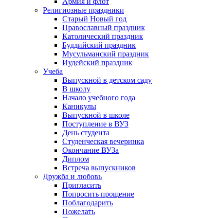
Армия и флот
Религиозные праздники
Старый Новый год
Православный праздник
Католический праздник
Буддийский праздник
Мусульманский праздник
Иудейский праздник
Учеба
Выпускной в детском саду
В школу
Начало учебного года
Каникулы
Выпускной в школе
Поступление в ВУЗ
День студента
Студенческая вечеринка
Окончание ВУЗа
Диплом
Встреча выпускников
Дружба и любовь
Пригласить
Попросить прощение
Поблагодарить
Пожелать