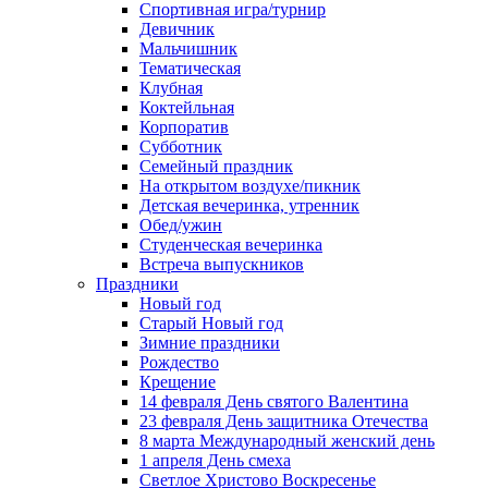
Спортивная игра/турнир
Девичник
Мальчишник
Тематическая
Клубная
Коктейльная
Корпоратив
Субботник
Семейный праздник
На открытом воздухе/пикник
Детская вечеринка, утренник
Обед/ужин
Студенческая вечеринка
Встреча выпускников
Праздники
Новый год
Старый Новый год
Зимние праздники
Рождество
Крещение
14 февраля День святого Валентина
23 февраля День защитника Отечества
8 марта Международный женский день
1 апреля День смеха
Светлое Христово Воскресенье