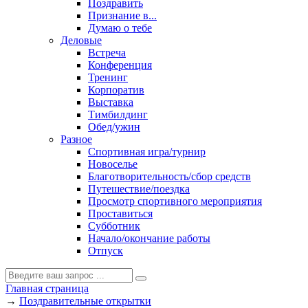
Поздравить
Признание в...
Думаю о тебе
Деловые
Встреча
Конференция
Тренинг
Корпоратив
Выставка
Тимбилдинг
Обед/ужин
Разное
Спортивная игра/турнир
Новоселье
Благотворительность/сбор средств
Путешествие/поездка
Просмотр спортивного мероприятия
Проставиться
Субботник
Начало/окончание работы
Отпуск
Главная страница
→
Поздравительные открытки