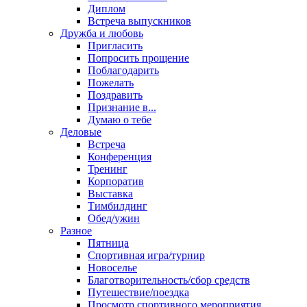
Диплом
Встреча выпускников
Дружба и любовь
Пригласить
Попросить прощение
Поблагодарить
Пожелать
Поздравить
Признание в...
Думаю о тебе
Деловые
Встреча
Конференция
Тренинг
Корпоратив
Выставка
Тимбилдинг
Обед/ужин
Разное
Пятница
Спортивная игра/турнир
Новоселье
Благотворительность/сбор средств
Путешествие/поездка
Просмотр спортивного мероприятия