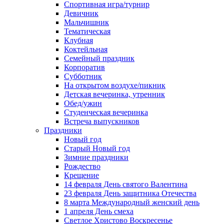
Спортивная игра/турнир
Девичник
Мальчишник
Тематическая
Клубная
Коктейльная
Семейный праздник
Корпоратив
Субботник
На открытом воздухе/пикник
Детская вечеринка, утренник
Обед/ужин
Студенческая вечеринка
Встреча выпускников
Праздники
Новый год
Старый Новый год
Зимние праздники
Рождество
Крещение
14 февраля День святого Валентина
23 февраля День защитника Отечества
8 марта Международный женский день
1 апреля День смеха
Светлое Христово Воскресенье