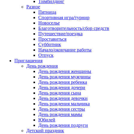
Тимбилдинг
Разное
Пятница
Спортивная игра/турнир
Новоселье
Благотворительность/сбор средств
Путешествие/поездка
Проставиться
Субботник
Начало/окончание работы
Отпуск
Приглашения
День рождения
День рождения женщины
День рождения мужчины
День рождения ребенка
День рождения дочери
День рождения сына
День рождения девочки
День рождения мальчика
День рождения сестры
День рождения мамы
Юбилей
День рождения подруги
Детский праздник