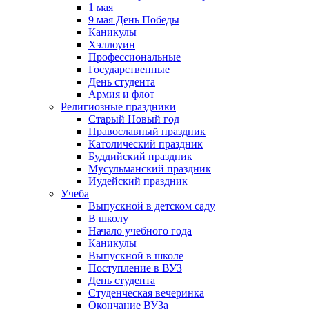
1 мая
9 мая День Победы
Каникулы
Хэллоуин
Профессиональные
Государственные
День студента
Армия и флот
Религиозные праздники
Старый Новый год
Православный праздник
Католический праздник
Буддийский праздник
Мусульманский праздник
Иудейский праздник
Учеба
Выпускной в детском саду
В школу
Начало учебного года
Каникулы
Выпускной в школе
Поступление в ВУЗ
День студента
Студенческая вечеринка
Окончание ВУЗа