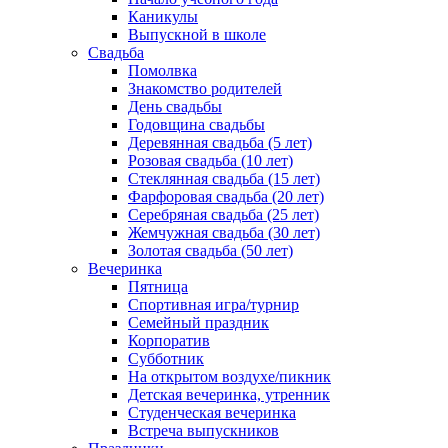
Каникулы
Выпускной в школе
Свадьба
Помолвка
Знакомство родителей
День свадьбы
Годовщина свадьбы
Деревянная свадьба (5 лет)
Розовая свадьба (10 лет)
Стеклянная свадьба (15 лет)
Фарфоровая свадьба (20 лет)
Серебряная свадьба (25 лет)
Жемчужная свадьба (30 лет)
Золотая свадьба (50 лет)
Вечеринка
Пятница
Спортивная игра/турнир
Семейный праздник
Корпоратив
Субботник
На открытом воздухе/пикник
Детская вечеринка, утренник
Студенческая вечеринка
Встреча выпускников