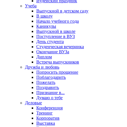
Иудейский праздник
Учеба
Выпускной в детском саду
В школу
Начало учебного года
Каникулы
Выпускной в школе
Поступление в ВУЗ
День студента
Студенческая вечеринка
Окончание ВУЗа
Диплом
Встреча выпускников
Дружба и любовь
Попросить прощение
Поблагодарить
Пожелать
Поздравить
Признание в...
Думаю о тебе
Деловые
Конференция
Тренинг
Корпоратив
Выставка