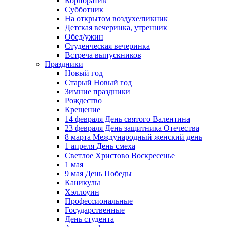
Корпоратив
Субботник
На открытом воздухе/пикник
Детская вечеринка, утренник
Обед/ужин
Студенческая вечеринка
Встреча выпускников
Праздники
Новый год
Старый Новый год
Зимние праздники
Рождество
Крещение
14 февраля День святого Валентина
23 февраля День защитника Отечества
8 марта Международный женский день
1 апреля День смеха
Светлое Христово Воскресенье
1 мая
9 мая День Победы
Каникулы
Хэллоуин
Профессиональные
Государственные
День студента