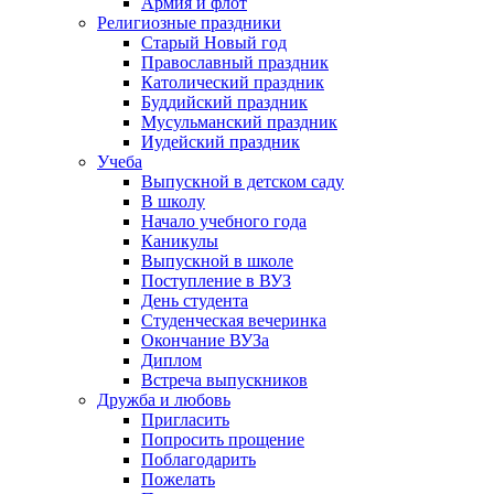
Армия и флот
Религиозные праздники
Старый Новый год
Православный праздник
Католический праздник
Буддийский праздник
Мусульманский праздник
Иудейский праздник
Учеба
Выпускной в детском саду
В школу
Начало учебного года
Каникулы
Выпускной в школе
Поступление в ВУЗ
День студента
Студенческая вечеринка
Окончание ВУЗа
Диплом
Встреча выпускников
Дружба и любовь
Пригласить
Попросить прощение
Поблагодарить
Пожелать