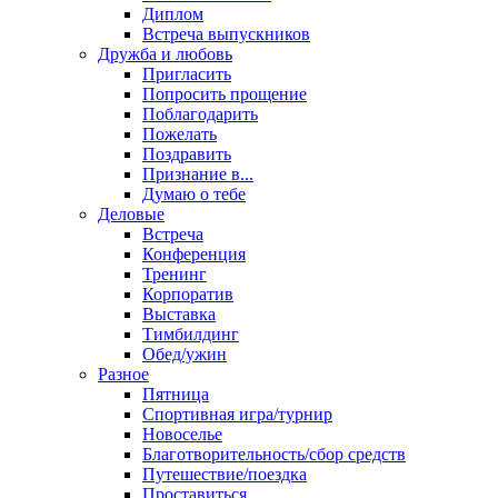
Диплом
Встреча выпускников
Дружба и любовь
Пригласить
Попросить прощение
Поблагодарить
Пожелать
Поздравить
Признание в...
Думаю о тебе
Деловые
Встреча
Конференция
Тренинг
Корпоратив
Выставка
Тимбилдинг
Обед/ужин
Разное
Пятница
Спортивная игра/турнир
Новоселье
Благотворительность/сбор средств
Путешествие/поездка
Проставиться