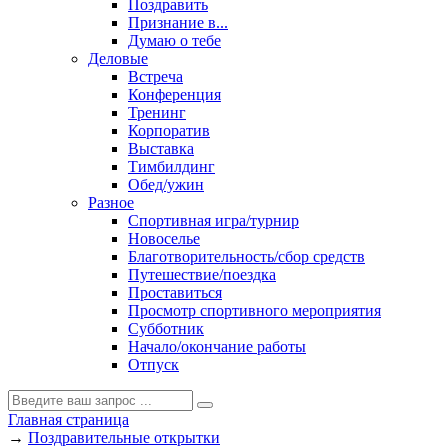
Поздравить
Признание в...
Думаю о тебе
Деловые
Встреча
Конференция
Тренинг
Корпоратив
Выставка
Тимбилдинг
Обед/ужин
Разное
Спортивная игра/турнир
Новоселье
Благотворительность/сбор средств
Путешествие/поездка
Проставиться
Просмотр спортивного мероприятия
Субботник
Начало/окончание работы
Отпуск
Главная страница
→
Поздравительные открытки