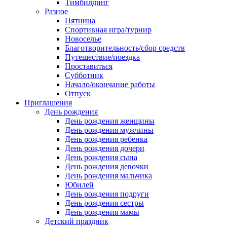
Тимбилдинг
Разное
Пятница
Спортивная игра/турнир
Новоселье
Благотворительность/сбор средств
Путешествие/поездка
Проставиться
Субботник
Начало/окончание работы
Отпуск
Приглашения
День рождения
День рождения женщины
День рождения мужчины
День рождения ребенка
День рождения дочери
День рождения сына
День рождения девочки
День рождения мальчика
Юбилей
День рождения подруги
День рождения сестры
День рождения мамы
Детский праздник