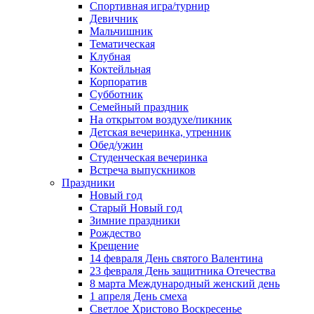
Спортивная игра/турнир
Девичник
Мальчишник
Тематическая
Клубная
Коктейльная
Корпоратив
Субботник
Семейный праздник
На открытом воздухе/пикник
Детская вечеринка, утренник
Обед/ужин
Студенческая вечеринка
Встреча выпускников
Праздники
Новый год
Старый Новый год
Зимние праздники
Рождество
Крещение
14 февраля День святого Валентина
23 февраля День защитника Отечества
8 марта Международный женский день
1 апреля День смеха
Светлое Христово Воскресенье