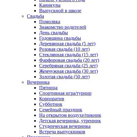
Каникулы
Выпускной в школе
Свадьба
Помолвка
Знакомство родителей
День свадьбы
Годовщина свадьбы
Деревянная свадьба (5 лет)
Розовая свадьба (10 лет)
Стеклянная свадьба (15 лет)
Фарфоровая свадьба (20 лет)
Серебряная свадьба (25 лет)
Жемчужная свадьба (30 лет)
Золотая свадьба (50 лет)
Вечеринка
Пятница
Спортивная игра/турнир
Корпоратив
Субботник
Семейный праздник
На открытом воздухе/пикник
Детская вечеринка, утренник
Студенческая вечеринка
Встреча выпускников