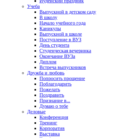
Иудейский праздник
Учеба
Выпускной в детском саду
В школу
Начало учебного года
Каникулы
Выпускной в школе
Поступление в ВУЗ
День студента
Студенческая вечеринка
Окончание ВУЗа
Диплом
Встреча выпускников
Дружба и любовь
Попросить прощение
Поблагодарить
Пожелать
Поздравить
Признание в...
Думаю о тебе
Деловые
Конференция
Тренинг
Корпоратив
Выставка