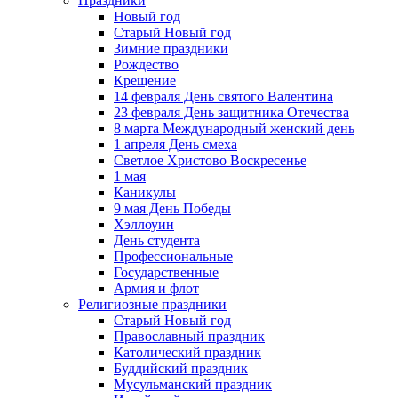
Праздники
Новый год
Старый Новый год
Зимние праздники
Рождество
Крещение
14 февраля День святого Валентина
23 февраля День защитника Отечества
8 марта Международный женский день
1 апреля День смеха
Светлое Христово Воскресенье
1 мая
Каникулы
9 мая День Победы
Хэллоуин
День студента
Профессиональные
Государственные
Армия и флот
Религиозные праздники
Старый Новый год
Православный праздник
Католический праздник
Буддийский праздник
Мусульманский праздник