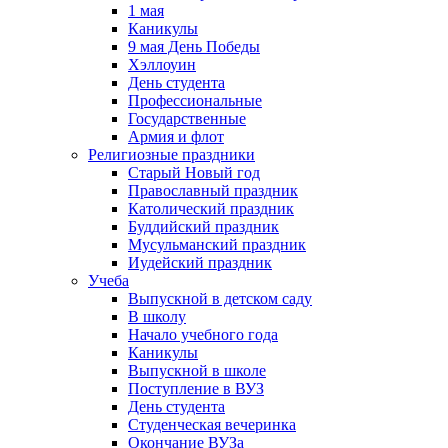
1 мая
Каникулы
9 мая День Победы
Хэллоуин
День студента
Профессиональные
Государственные
Армия и флот
Религиозные праздники
Старый Новый год
Православный праздник
Католический праздник
Буддийский праздник
Мусульманский праздник
Иудейский праздник
Учеба
Выпускной в детском саду
В школу
Начало учебного года
Каникулы
Выпускной в школе
Поступление в ВУЗ
День студента
Студенческая вечеринка
Окончание ВУЗа