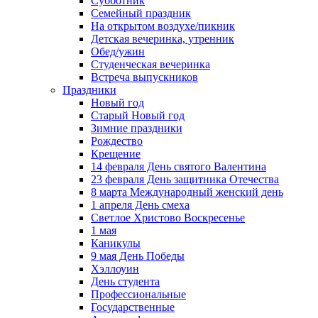
Субботник
Семейный праздник
На открытом воздухе/пикник
Детская вечеринка, утренник
Обед/ужин
Студенческая вечеринка
Встреча выпускников
Праздники
Новый год
Старый Новый год
Зимние праздники
Рождество
Крещение
14 февраля День святого Валентина
23 февраля День защитника Отечества
8 марта Международный женский день
1 апреля День смеха
Светлое Христово Воскресенье
1 мая
Каникулы
9 мая День Победы
Хэллоуин
День студента
Профессиональные
Государственные