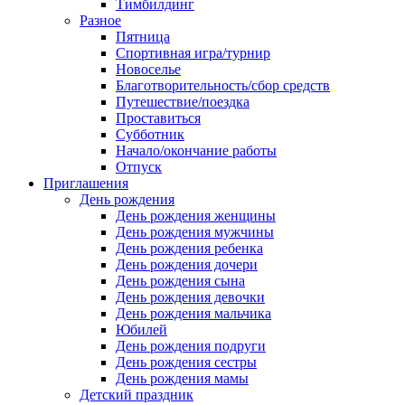
Тимбилдинг
Разное
Пятница
Спортивная игра/турнир
Новоселье
Благотворительность/сбор средств
Путешествие/поездка
Проставиться
Субботник
Начало/окончание работы
Отпуск
Приглашения
День рождения
День рождения женщины
День рождения мужчины
День рождения ребенка
День рождения дочери
День рождения сына
День рождения девочки
День рождения мальчика
Юбилей
День рождения подруги
День рождения сестры
День рождения мамы
Детский праздник