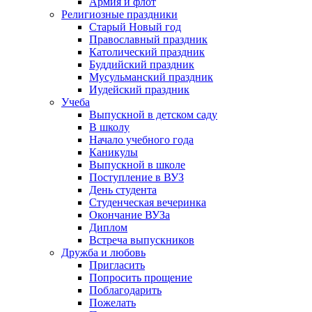
Армия и флот
Религиозные праздники
Старый Новый год
Православный праздник
Католический праздник
Буддийский праздник
Мусульманский праздник
Иудейский праздник
Учеба
Выпускной в детском саду
В школу
Начало учебного года
Каникулы
Выпускной в школе
Поступление в ВУЗ
День студента
Студенческая вечеринка
Окончание ВУЗа
Диплом
Встреча выпускников
Дружба и любовь
Пригласить
Попросить прощение
Поблагодарить
Пожелать