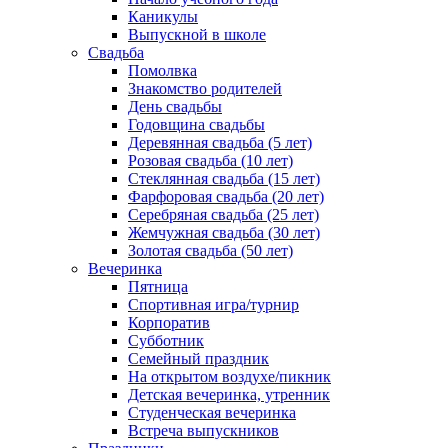
Каникулы
Выпускной в школе
Свадьба
Помолвка
Знакомство родителей
День свадьбы
Годовщина свадьбы
Деревянная свадьба (5 лет)
Розовая свадьба (10 лет)
Стеклянная свадьба (15 лет)
Фарфоровая свадьба (20 лет)
Серебряная свадьба (25 лет)
Жемчужная свадьба (30 лет)
Золотая свадьба (50 лет)
Вечеринка
Пятница
Спортивная игра/турнир
Корпоратив
Субботник
Семейный праздник
На открытом воздухе/пикник
Детская вечеринка, утренник
Студенческая вечеринка
Встреча выпускников