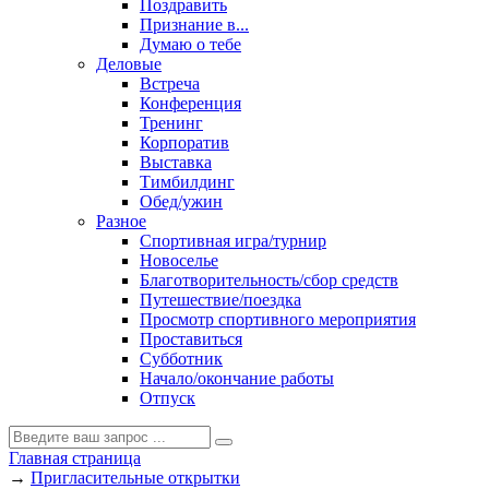
Поздравить
Признание в...
Думаю о тебе
Деловые
Встреча
Конференция
Тренинг
Корпоратив
Выставка
Тимбилдинг
Обед/ужин
Разное
Спортивная игра/турнир
Новоселье
Благотворительность/сбор средств
Путешествие/поездка
Просмотр спортивного мероприятия
Проставиться
Субботник
Начало/окончание работы
Отпуск
Главная страница
→
Пригласительные открытки