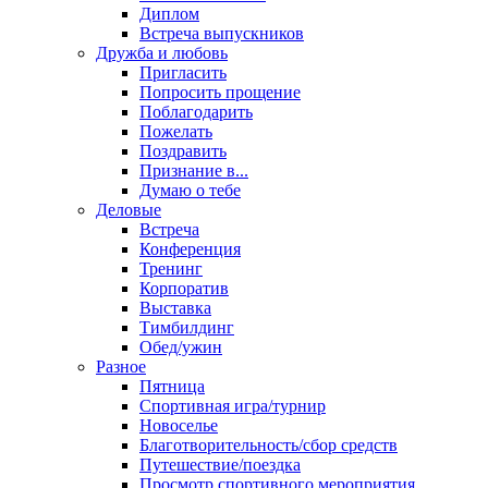
Диплом
Встреча выпускников
Дружба и любовь
Пригласить
Попросить прощение
Поблагодарить
Пожелать
Поздравить
Признание в...
Думаю о тебе
Деловые
Встреча
Конференция
Тренинг
Корпоратив
Выставка
Тимбилдинг
Обед/ужин
Разное
Пятница
Спортивная игра/турнир
Новоселье
Благотворительность/сбор средств
Путешествие/поездка
Просмотр спортивного мероприятия