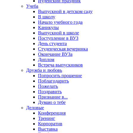
Иудейский праздник
Учеба
Выпускной в детском саду
В школу
Начало учебного года
Каникулы
Выпускной в школе
Поступление в ВУЗ
День студента
Студенческая вечеринка
Окончание ВУЗа
Диплом
Встреча выпускников
Дружба и любовь
Попросить прощение
Поблагодарить
Пожелать
Поздравить
Признание в...
Думаю о тебе
Деловые
Конференция
Тренинг
Корпоратив
Выставка