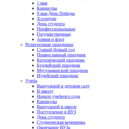
1 мая
Каникулы
9 мая День Победы
Хэллоуин
День студента
Профессиональные
Государственные
Армия и флот
Религиозные праздники
Старый Новый год
Православный праздник
Католический праздник
Буддийский праздник
Мусульманский праздник
Иудейский праздник
Учеба
Выпускной в детском саду
В школу
Начало учебного года
Каникулы
Выпускной в школе
Поступление в ВУЗ
День студента
Студенческая вечеринка
Окончание ВУЗа