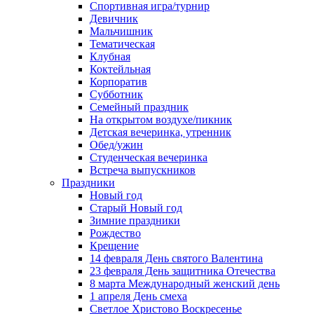
Спортивная игра/турнир
Девичник
Мальчишник
Тематическая
Клубная
Коктейльная
Корпоратив
Субботник
Семейный праздник
На открытом воздухе/пикник
Детская вечеринка, утренник
Обед/ужин
Студенческая вечеринка
Встреча выпускников
Праздники
Новый год
Старый Новый год
Зимние праздники
Рождество
Крещение
14 февраля День святого Валентина
23 февраля День защитника Отечества
8 марта Международный женский день
1 апреля День смеха
Светлое Христово Воскресенье