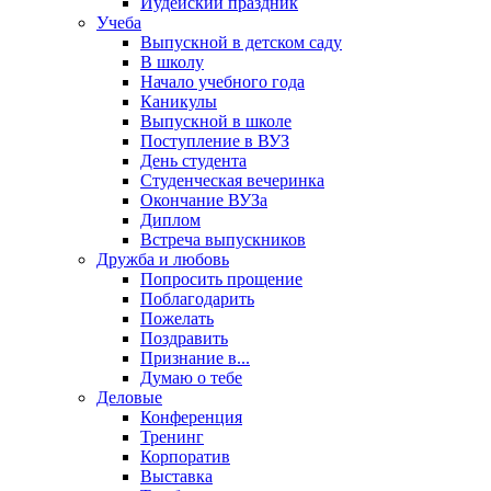
Иудейский праздник
Учеба
Выпускной в детском саду
В школу
Начало учебного года
Каникулы
Выпускной в школе
Поступление в ВУЗ
День студента
Студенческая вечеринка
Окончание ВУЗа
Диплом
Встреча выпускников
Дружба и любовь
Попросить прощение
Поблагодарить
Пожелать
Поздравить
Признание в...
Думаю о тебе
Деловые
Конференция
Тренинг
Корпоратив
Выставка