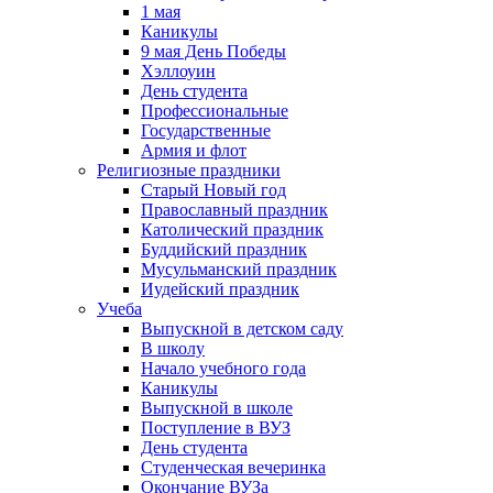
1 мая
Каникулы
9 мая День Победы
Хэллоуин
День студента
Профессиональные
Государственные
Армия и флот
Религиозные праздники
Старый Новый год
Православный праздник
Католический праздник
Буддийский праздник
Мусульманский праздник
Иудейский праздник
Учеба
Выпускной в детском саду
В школу
Начало учебного года
Каникулы
Выпускной в школе
Поступление в ВУЗ
День студента
Студенческая вечеринка
Окончание ВУЗа