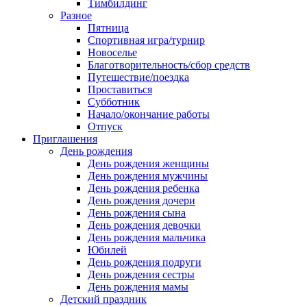
Тимбилдинг
Разное
Пятница
Спортивная игра/турнир
Новоселье
Благотворительность/сбор средств
Путешествие/поездка
Проставиться
Субботник
Начало/окончание работы
Отпуск
Приглашения
День рождения
День рождения женщины
День рождения мужчины
День рождения ребенка
День рождения дочери
День рождения сына
День рождения девочки
День рождения мальчика
Юбилей
День рождения подруги
День рождения сестры
День рождения мамы
Детский праздник