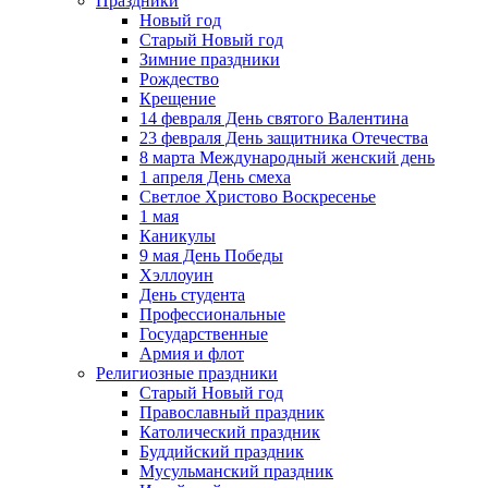
Праздники
Новый год
Старый Новый год
Зимние праздники
Рождество
Крещение
14 февраля День святого Валентина
23 февраля День защитника Отечества
8 марта Международный женский день
1 апреля День смеха
Светлое Христово Воскресенье
1 мая
Каникулы
9 мая День Победы
Хэллоуин
День студента
Профессиональные
Государственные
Армия и флот
Религиозные праздники
Старый Новый год
Православный праздник
Католический праздник
Буддийский праздник
Мусульманский праздник