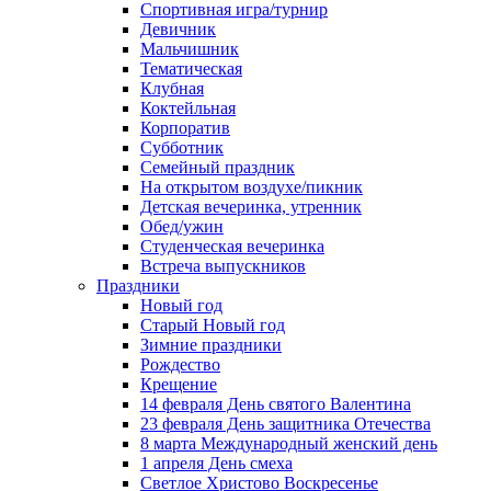
Спортивная игра/турнир
Девичник
Мальчишник
Тематическая
Клубная
Коктейльная
Корпоратив
Субботник
Семейный праздник
На открытом воздухе/пикник
Детская вечеринка, утренник
Обед/ужин
Студенческая вечеринка
Встреча выпускников
Праздники
Новый год
Старый Новый год
Зимние праздники
Рождество
Крещение
14 февраля День святого Валентина
23 февраля День защитника Отечества
8 марта Международный женский день
1 апреля День смеха
Светлое Христово Воскресенье