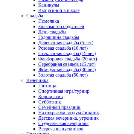
Каникулы
Выпускной в школе
Свадьба
Помолвка
Знакомство родителей
День свадьбы
Годовщина свадьбы
Деревянная свадьба (5 лет)
Розовая свадьба (10 лет)
Стеклянная свадьба (15 лет)
Фарфоровая свадьба (20 лет)
Серебряная свадьба (25 лет)
Жемчужная свадьба (30 лет)
Золотая свадьба (50 лет)
Вечеринка
Пятница
Спортивная игра/турнир
Корпоратив
Субботник
Семейный праздник
На открытом воздухе/пикник
Детская вечеринка, утренник
Студенческая вечеринка
Встреча выпускников