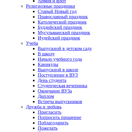
Армия и флот
Религиозные праздники
Старый Новый год
Православный праздник
Католический праздник
Буддийский праздник
Мусульманский праздник
Иудейский праздник
Учеба
Выпускной в детском саду
В школу
Начало учебного года
Каникулы
Выпускной в школе
Поступление в ВУЗ
День студента
Студенческая вечеринка
Окончание ВУЗа
Диплом
Встреча выпускников
Дружба и любовь
Пригласить
Попросить прощение
Поблагодарить
Пожелать