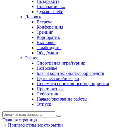
Поздравить
Признание в...
Думаю о тебе
Деловые
Встреча
Конференция
Тренинг
Корпоратив
Выставка
Тимбилдинг
Обед/ужин
Разное
Спортивная игра/турнир
Новоселье
Благотворительность/сбор средств
Путешествие/поездка
Просмотр спортивного мероприятия
Проставиться
Субботник
Начало/окончание работы
Отпуск
Главная страница
→
Пригласительные открытки