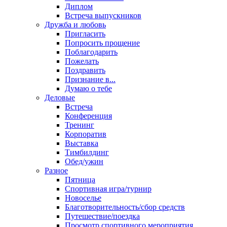
Диплом
Встреча выпускников
Дружба и любовь
Пригласить
Попросить прощение
Поблагодарить
Пожелать
Поздравить
Признание в...
Думаю о тебе
Деловые
Встреча
Конференция
Тренинг
Корпоратив
Выставка
Тимбилдинг
Обед/ужин
Разное
Пятница
Спортивная игра/турнир
Новоселье
Благотворительность/сбор средств
Путешествие/поездка
Просмотр спортивного мероприятия