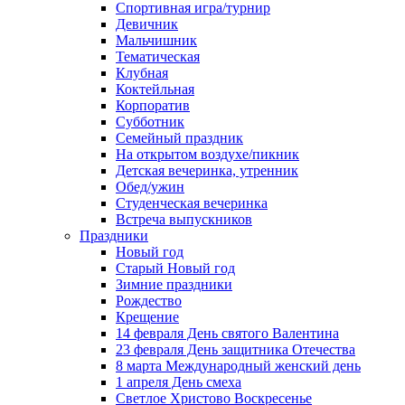
Спортивная игра/турнир
Девичник
Мальчишник
Тематическая
Клубная
Коктейльная
Корпоратив
Субботник
Семейный праздник
На открытом воздухе/пикник
Детская вечеринка, утренник
Обед/ужин
Студенческая вечеринка
Встреча выпускников
Праздники
Новый год
Старый Новый год
Зимние праздники
Рождество
Крещение
14 февраля День святого Валентина
23 февраля День защитника Отечества
8 марта Международный женский день
1 апреля День смеха
Светлое Христово Воскресенье