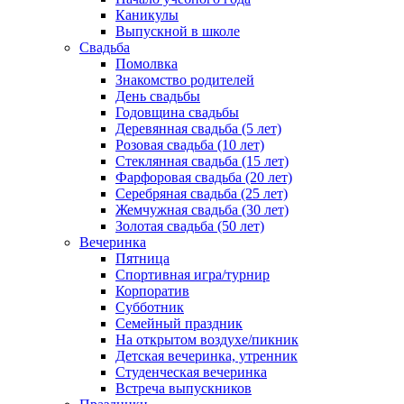
Каникулы
Выпускной в школе
Свадьба
Помолвка
Знакомство родителей
День свадьбы
Годовщина свадьбы
Деревянная свадьба (5 лет)
Розовая свадьба (10 лет)
Стеклянная свадьба (15 лет)
Фарфоровая свадьба (20 лет)
Серебряная свадьба (25 лет)
Жемчужная свадьба (30 лет)
Золотая свадьба (50 лет)
Вечеринка
Пятница
Спортивная игра/турнир
Корпоратив
Субботник
Семейный праздник
На открытом воздухе/пикник
Детская вечеринка, утренник
Студенческая вечеринка
Встреча выпускников