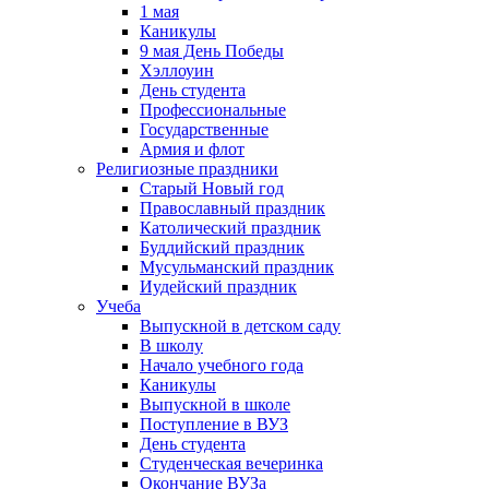
1 мая
Каникулы
9 мая День Победы
Хэллоуин
День студента
Профессиональные
Государственные
Армия и флот
Религиозные праздники
Старый Новый год
Православный праздник
Католический праздник
Буддийский праздник
Мусульманский праздник
Иудейский праздник
Учеба
Выпускной в детском саду
В школу
Начало учебного года
Каникулы
Выпускной в школе
Поступление в ВУЗ
День студента
Студенческая вечеринка
Окончание ВУЗа