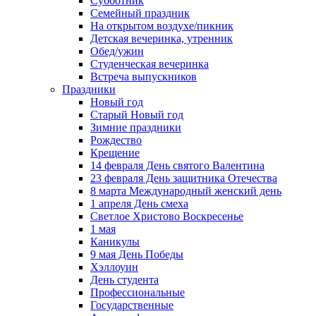
Субботник
Семейный праздник
На открытом воздухе/пикник
Детская вечеринка, утренник
Обед/ужин
Студенческая вечеринка
Встреча выпускников
Праздники
Новый год
Старый Новый год
Зимние праздники
Рождество
Крещение
14 февраля День святого Валентина
23 февраля День защитника Отечества
8 марта Международный женский день
1 апреля День смеха
Светлое Христово Воскресенье
1 мая
Каникулы
9 мая День Победы
Хэллоуин
День студента
Профессиональные
Государственные