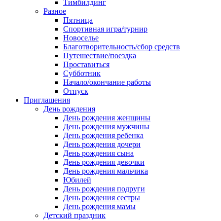
Тимбилдинг
Разное
Пятница
Спортивная игра/турнир
Новоселье
Благотворительность/сбор средств
Путешествие/поездка
Проставиться
Субботник
Начало/окончание работы
Отпуск
Приглашения
День рождения
День рождения женщины
День рождения мужчины
День рождения ребенка
День рождения дочери
День рождения сына
День рождения девочки
День рождения мальчика
Юбилей
День рождения подруги
День рождения сестры
День рождения мамы
Детский праздник