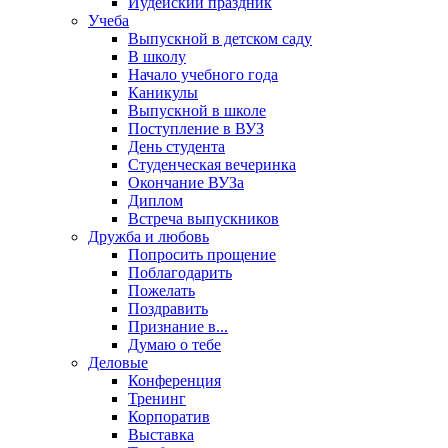
Иудейский праздник
Учеба
Выпускной в детском саду
В школу
Начало учебного года
Каникулы
Выпускной в школе
Поступление в ВУЗ
День студента
Студенческая вечеринка
Окончание ВУЗа
Диплом
Встреча выпускников
Дружба и любовь
Попросить прощение
Поблагодарить
Пожелать
Поздравить
Признание в...
Думаю о тебе
Деловые
Конференция
Тренинг
Корпоратив
Выставка