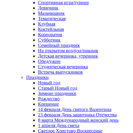
Спортивная игра/турнир
Девичник
Мальчишник
Тематическая
Клубная
Коктейльная
Корпоратив
Субботник
Семейный праздник
На открытом воздухе/пикник
Детская вечеринка, утренник
Обед/ужин
Студенческая вечеринка
Встреча выпускников
Праздники
Новый год
Старый Новый год
Зимние праздники
Рождество
Крещение
14 февраля День святого Валентина
23 февраля День защитника Отечества
8 марта Международный женский день
1 апреля День смеха
Светлое Христово Воскресенье