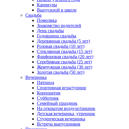
Каникулы
Выпускной в школе
Свадьба
Помолвка
Знакомство родителей
День свадьбы
Годовщина свадьбы
Деревянная свадьба (5 лет)
Розовая свадьба (10 лет)
Стеклянная свадьба (15 лет)
Фарфоровая свадьба (20 лет)
Серебряная свадьба (25 лет)
Жемчужная свадьба (30 лет)
Золотая свадьба (50 лет)
Вечеринка
Пятница
Спортивная игра/турнир
Корпоратив
Субботник
Семейный праздник
На открытом воздухе/пикник
Детская вечеринка, утренник
Студенческая вечеринка
Встреча выпускников