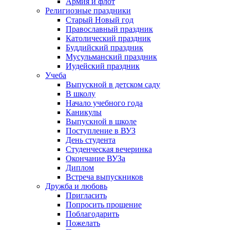
Армия и флот
Религиозные праздники
Старый Новый год
Православный праздник
Католический праздник
Буддийский праздник
Мусульманский праздник
Иудейский праздник
Учеба
Выпускной в детском саду
В школу
Начало учебного года
Каникулы
Выпускной в школе
Поступление в ВУЗ
День студента
Студенческая вечеринка
Окончание ВУЗа
Диплом
Встреча выпускников
Дружба и любовь
Пригласить
Попросить прощение
Поблагодарить
Пожелать