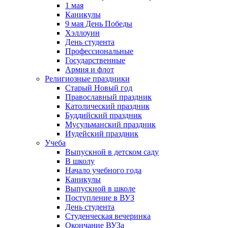
1 мая
Каникулы
9 мая День Победы
Хэллоуин
День студента
Профессиональные
Государственные
Армия и флот
Религиозные праздники
Старый Новый год
Православный праздник
Католический праздник
Буддийский праздник
Мусульманский праздник
Иудейский праздник
Учеба
Выпускной в детском саду
В школу
Начало учебного года
Каникулы
Выпускной в школе
Поступление в ВУЗ
День студента
Студенческая вечеринка
Окончание ВУЗа