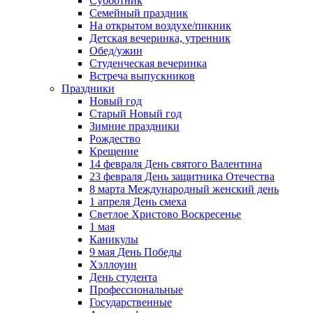
Субботник
Семейный праздник
На открытом воздухе/пикник
Детская вечеринка, утренник
Обед/ужин
Студенческая вечеринка
Встреча выпускников
Праздники
Новый год
Старый Новый год
Зимние праздники
Рождество
Крещение
14 февраля День святого Валентина
23 февраля День защитника Отечества
8 марта Международный женский день
1 апреля День смеха
Светлое Христово Воскресенье
1 мая
Каникулы
9 мая День Победы
Хэллоуин
День студента
Профессиональные
Государственные