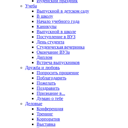
Иудейский праздник
Учеба
Выпускной в детском саду
В школу
Начало учебного года
Каникулы
Выпускной в школе
Поступление в ВУЗ
День студента
Студенческая вечеринка
Окончание ВУЗа
Диплом
Встреча выпускников
Дружба и любовь
Попросить прощение
Поблагодарить
Пожелать
Поздравить
Признание в...
Думаю о тебе
Деловые
Конференция
Тренинг
Корпоратив
Выставка