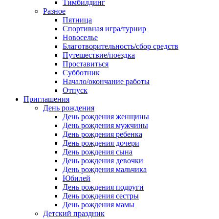
Тимбилдинг
Разное
Пятница
Спортивная игра/турнир
Новоселье
Благотворительность/сбор средств
Путешествие/поездка
Проставиться
Субботник
Начало/окончание работы
Отпуск
Приглашения
День рождения
День рождения женщины
День рождения мужчины
День рождения ребенка
День рождения дочери
День рождения сына
День рождения девочки
День рождения мальчика
Юбилей
День рождения подруги
День рождения сестры
День рождения мамы
Детский праздник