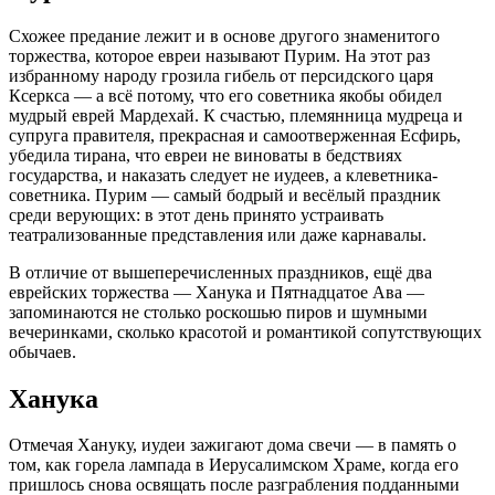
Схожее предание лежит и в основе другого знаменитого
торжества, которое евреи называют Пурим. На этот раз
избранному народу грозила гибель от персидского царя
Ксеркса — а всё потому, что его советника якобы обидел
мудрый еврей Мардехай. К счастью, племянница мудреца и
супруга правителя, прекрасная и самоотверженная Есфирь,
убедила тирана, что евреи не виноваты в бедствиях
государства, и наказать следует не иудеев, а клеветника-
советника. Пурим — самый бодрый и весёлый праздник
среди верующих: в этот день принято устраивать
театрализованные представления или даже карнавалы.
В отличие от вышеперечисленных праздников, ещё два
еврейских торжества — Ханука и Пятнадцатое Ава —
запоминаются не столько роскошью пиров и шумными
вечеринками, сколько красотой и романтикой сопутствующих
обычаев.
Ханука
Отмечая Хануку, иудеи зажигают дома свечи — в память о
том, как горела лампада в Иерусалимском Храме, когда его
пришлось снова освящать после разграбления подданными