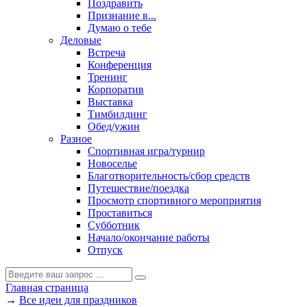
Поздравить
Признание в...
Думаю о тебе
Деловые
Встреча
Конференция
Тренинг
Корпоратив
Выставка
Тимбилдинг
Обед/ужин
Разное
Спортивная игра/турнир
Новоселье
Благотворительность/сбор средств
Путешествие/поездка
Просмотр спортивного мероприятия
Проставиться
Субботник
Начало/окончание работы
Отпуск
Главная страница
→
Все идеи для праздников