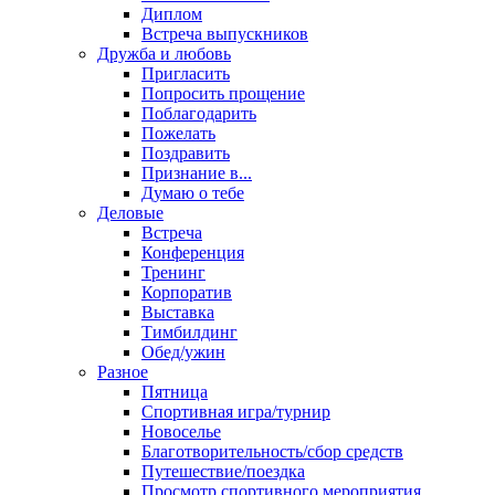
Диплом
Встреча выпускников
Дружба и любовь
Пригласить
Попросить прощение
Поблагодарить
Пожелать
Поздравить
Признание в...
Думаю о тебе
Деловые
Встреча
Конференция
Тренинг
Корпоратив
Выставка
Тимбилдинг
Обед/ужин
Разное
Пятница
Спортивная игра/турнир
Новоселье
Благотворительность/сбор средств
Путешествие/поездка
Просмотр спортивного мероприятия