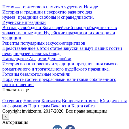
Песах — торжество в память о чудесном Исходе
История и традиции невероятно важного для
иудеев праздника свободы и справедливости.
Иудейские праздники
Во славу свободы и Бога еврейский народ объединяется в
торжественные дни. Иудейские праздники, их история и
традиции.
Рецепты популярных закусок-аперитивов
Представленные в этой статье закуски займут Ваших гостей
перед подачей главных блюд.
Пятнадцатое Ава, или День любви
История возникновения и традиции празднования самого
романтичного и трогательного иудейского праздника.
Готовим безалкогольные коктейли
Порадуйте гостей прекрасными напитками собственного
приготовления!
Показать еще
О сервисе
Новости
Контакты
Вопросы и ответы
Юридическая
информация
Партнерам
Вакансии
Карта сайта
Copyright invitizer.ru. 2017-2020. Все права защищены.
×
Авторизация