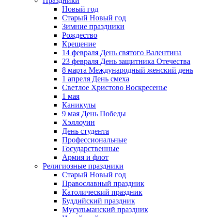
Праздники
Новый год
Старый Новый год
Зимние праздники
Рождество
Крещение
14 февраля День святого Валентина
23 февраля День защитника Отечества
8 марта Международный женский день
1 апреля День смеха
Светлое Христово Воскресенье
1 мая
Каникулы
9 мая День Победы
Хэллоуин
День студента
Профессиональные
Государственные
Армия и флот
Религиозные праздники
Старый Новый год
Православный праздник
Католический праздник
Буддийский праздник
Мусульманский праздник