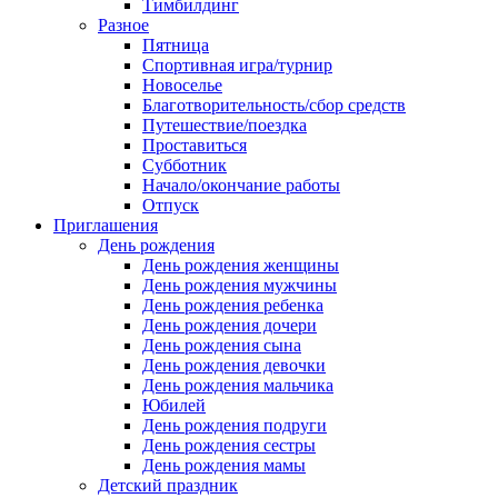
Тимбилдинг
Разное
Пятница
Спортивная игра/турнир
Новоселье
Благотворительность/сбор средств
Путешествие/поездка
Проставиться
Субботник
Начало/окончание работы
Отпуск
Приглашения
День рождения
День рождения женщины
День рождения мужчины
День рождения ребенка
День рождения дочери
День рождения сына
День рождения девочки
День рождения мальчика
Юбилей
День рождения подруги
День рождения сестры
День рождения мамы
Детский праздник