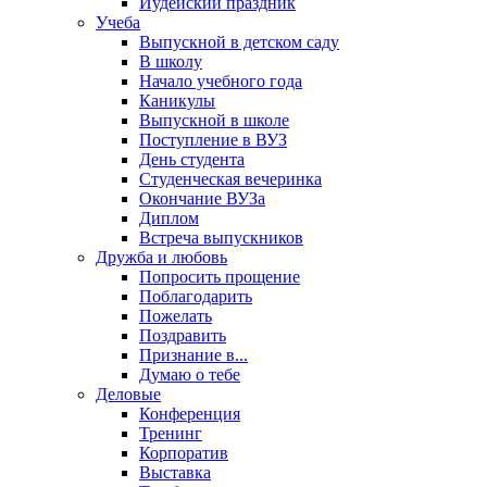
Иудейский праздник
Учеба
Выпускной в детском саду
В школу
Начало учебного года
Каникулы
Выпускной в школе
Поступление в ВУЗ
День студента
Студенческая вечеринка
Окончание ВУЗа
Диплом
Встреча выпускников
Дружба и любовь
Попросить прощение
Поблагодарить
Пожелать
Поздравить
Признание в...
Думаю о тебе
Деловые
Конференция
Тренинг
Корпоратив
Выставка