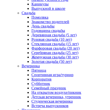
Каникулы
Выпускной в школе
Свадьба
Помолвка
Знакомство родителей
День свадьбы
Годовщина свадьбы
Деревянная свадьба (5 лет)
Розовая свадьба (10 лет)
Стеклянная свадьба (15 лет)
Фарфоровая свадьба (20 лет)
Серебряная свадьба (25 лет)
Жемчужная свадьба (30 лет)
Золотая свадьба (50 лет)
Вечеринка
Пятница
Спортивная игра/турнир
Корпоратив
Субботник
Семейный праздник
На открытом воздухе/пикник
Детская вечеринка, утренник
Студенческая вечеринка
Встреча выпускников