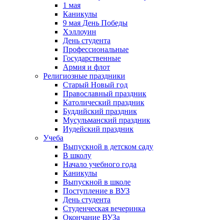
1 мая
Каникулы
9 мая День Победы
Хэллоуин
День студента
Профессиональные
Государственные
Армия и флот
Религиозные праздники
Старый Новый год
Православный праздник
Католический праздник
Буддийский праздник
Мусульманский праздник
Иудейский праздник
Учеба
Выпускной в детском саду
В школу
Начало учебного года
Каникулы
Выпускной в школе
Поступление в ВУЗ
День студента
Студенческая вечеринка
Окончание ВУЗа