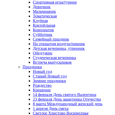
Спортивная игра/турнир
Девичник
Мальчишник
Тематическая
Клубная
Коктейльная
Корпоратив
Субботник
Семейный праздник
На открытом воздухе/пикник
Детская вечеринка, утренник
Обед/ужин
Студенческая вечеринка
Встреча выпускников
Праздники
Новый год
Старый Новый год
Зимние праздники
Рождество
Крещение
14 февраля День святого Валентина
23 февраля День защитника Отечества
8 марта Международный женский день
1 апреля День смеха
Светлое Христово Воскресенье